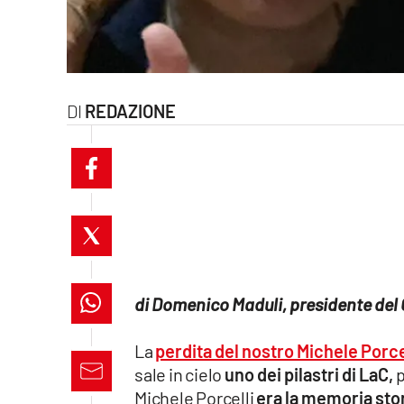
laconair.it
lacitymag.it
REDAZIONE
ilreggino.it
cosenzachannel.it
ilvibonese.it
catanzarochannel.it
lacapitalenews.it
di Domenico Maduli, presidente d
App
La
perdita del nostro Michele Porce
Android
sale in cielo
uno dei pilastri di LaC,
p
Michele Porcelli
era la memoria stor