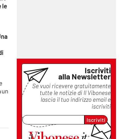
 le
Una
i
di
Iscriviti
alla Newsletter
 e
Se vuoi ricevere gratuitamente
a un
tutte le notizie di
Il Vibonese
lascia il tuo indirizzo email e
iscriviti
Iscriviti