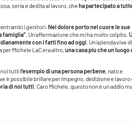
osa, seria e dedita al lavoro, che
ha partecipato a tutte
.
entrambi i genitori.
Nel dolore porto nel cuore le sue
a famiglia”
. Un’affermazione che mi ha molto colpito.
dianamente con i fatti fino ad oggi
. Un’azienda vive d
a per Michele LaC era altro,
una casa più che un luogo 
 noi tutti
l’esempio di una persona perbene
, nato e
ove è possibile brillare per impegno, dedizione e lavoro
ia di noi tutti
. Caro Michele, questo non è un addio m