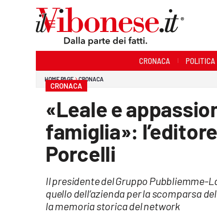
Sezioni
CRONACA
POLITICA
Cronaca
HOME PAGE
CRONACA
CRONACA
Politica
«Leale e appassion
Sanità
famiglia»: l’editor
Ambiente
Porcelli
Società
Il presidente del Gruppo Pubbliemme-La
Cultura
quello dell’azienda per la scomparsa del
Economia e Lavoro
la memoria storica del network