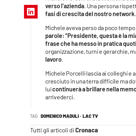
Apple
verso l’azienda
. Una persona rispett
fasi di crescita del nostro network
Michele aveva perso da poco tempo 
parole: “Presidente, questa è la mi
Vai
frase che ha messo in pratica quoti
organizzazione, turni e gerarchie, m
lavoro
.
Michele Porcelli lascia ai colleghi e a
cresciuto in una terra difficile ma d
lui
continuerà a brillare nella memor
arrivederci.
TAG
DOMENICO MADULI ·
LAC TV
Tutti gli articoli di
Cronaca