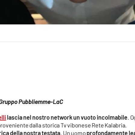
el Gruppo Pubbliemme-LaC
lli
lascia nel nostro network un vuoto incolmabile
. O
roveniente dalla storica Tv vibonese Rete Kalabria.
ica della nostra testata
. Un uomo
profondamente le