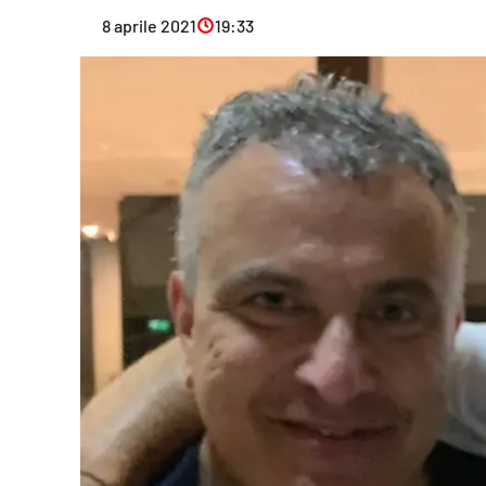
Eventi
8 aprile 2021
19:33
Sport
Streaming
LaC TV
Lac Network
LaC OnAir
LaC
Network
lacplay.it
lactv.it