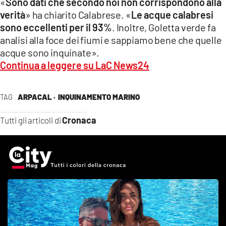
«
Sono dati che secondo noi non corrispondono alla
verità
» ha chiarito Calabrese. «
Le acque calabresi
sono eccellenti per il 93%
. Inoltre, Goletta verde fa
analisi alla foce dei fiumi e sappiamo bene che quelle
acque sono inquinate».
Continua a leggere su LaC News24
TAG
ARPACAL ·
INQUINAMENTO MARINO
Cronaca
Tutti gli articoli di