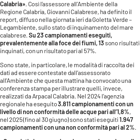
Calabria»
. Così l’assessore all’Ambiente della
LACITYMAG.IT
Regione Calabria, Giovanni Calabrese, ha definito il
report, diffuso nella giornata ieri da Goletta Verde –
ILREGGINO.IT
Legambiente, sullo stato di inquinamento del mare
calabrese.
Su 23 campionamenti eseguiti,
COSENZACHANNEL.IT
prevalentemente alla foce dei fiumi, 13
sono risultati
ILVIBONESE.IT
inquinati, con un risultato pari al 57%.
CATANZAROCHANNEL.IT
Sono state, in particolare, le modalità di raccolta dei
dati ad essere contestate dall’assessorato
LACAPITALENEWS.IT
all’Ambiente che questa mattina ha convocato una
conferenza stampa per illustrare quelli, invece,
App
realizzati da Arpacal Calabria. Nel 2024 l’agenzia
regionale ha eseguito
3.811 campionamenti con un
ANDROID
livello di non conformità delle acque pari all’1,8%
,
APPLE
nel 2025 (fino al 30 giugno) sono stati eseguiti
1.947
campionamenti con una non conformità pari al 2%
.