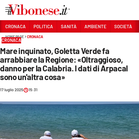
Vai
CRONACA
POLITICA
SANITÀ
AMBIENTE
SOCIETÀ
HOME PAGE
CRONACA
Sezioni
CRONACA
Mare inquinato, Goletta Verde fa
CRONACA
arrabbiare la Regione: «Oltraggioso,
POLITICA
danno per la Calabria. I dati di Arpacal
sono un'altra cosa»
SANITÀ
AMBIENTE
17 luglio 2025
15:31
SOCIETÀ
CULTURA
ECONOMIA E LAVORO