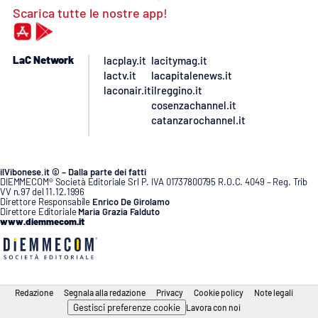
Scarica tutte le nostre app!
LaC Network
lacplay.it
lacitymag.it
lactv.it
lacapitalenews.it
laconair.it
ilreggino.it
cosenzachannel.it
catanzarochannel.it
ilVibonese.it © – Dalla parte dei fatti
DIEMMECOM® Società Editoriale Srl P. IVA 01737800795 R.O.C. 4049 – Reg. Trib
VV n.97 del 11.12.1996
Direttore Responsabile
Enrico De Girolamo
Direttore Editoriale
Maria Grazia Falduto
www.diemmecom.it
Redazione
Segnala alla redazione
Privacy
Cookie policy
Note legali
Gestisci preferenze cookie
Lavora con noi