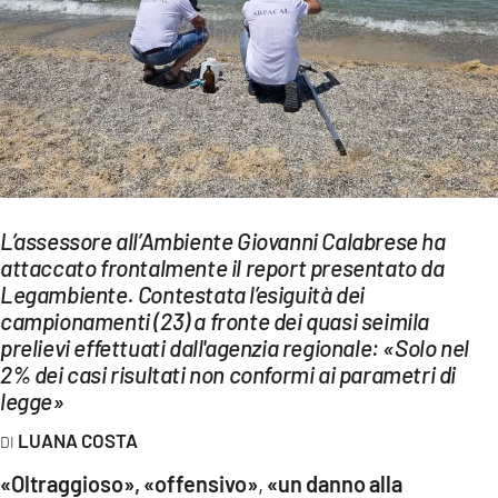
EVENTI
SPORT
Streaming
LAC TV
LAC NETWORK
L’assessore all’Ambiente Giovanni Calabrese ha
LAC ONAIR
attaccato frontalmente il report presentato da
Legambiente. Contestata l’esiguità dei
campionamenti (23) a fronte dei quasi seimila
LaC
prelievi effettuati dall'agenzia regionale: «Solo nel
Network
2% dei casi risultati non conformi ai parametri di
LACPLAY.IT
legge»
LACTV.IT
LUANA COSTA
LACONAIR.IT
«Oltraggioso», «offensivo»
,
«un danno alla