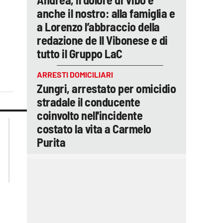
anche il nostro: alla famiglia e
a Lorenzo l’abbraccio della
redazione de Il Vibonese e di
tutto il Gruppo LaC
ARRESTI DOMICILIARI
Zungri, arrestato per omicidio
stradale il conducente
coinvolto nell'incidente
lacplay.it
lacitymag.it
costato la vita a Carmelo
lactv.it
lacapitalenews.it
Purita
laconair.it
ilreggino.it
cosenzachannel.it
catanzarochannel.it