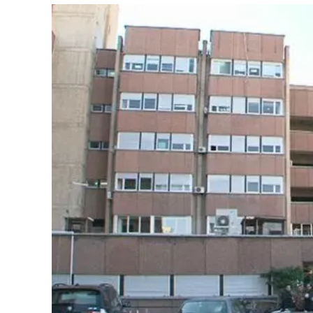
Eventi
Sport
Streaming
LaC TV
Lac Network
LaC OnAir
LaC
Network
lacplay.it
lactv.it