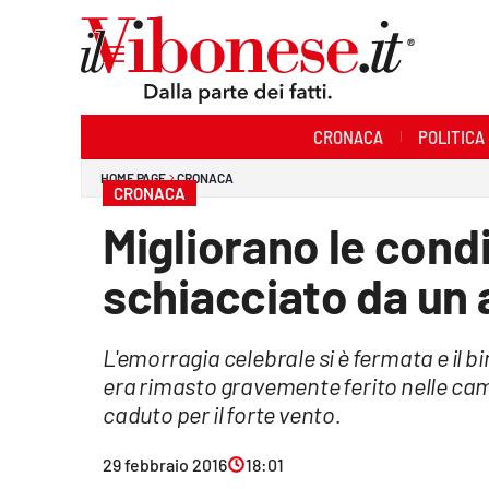
Sezioni
CRONACA
POLITICA
Cronaca
HOME PAGE
CRONACA
CRONACA
Politica
Migliorano le cond
Sanità
schiacciato da un 
Ambiente
L'emorragia celebrale si è fermata e il bi
Società
era rimasto gravemente ferito nelle cam
Cultura
caduto per il forte vento.
Economia e Lavoro
29 febbraio 2016
18:01