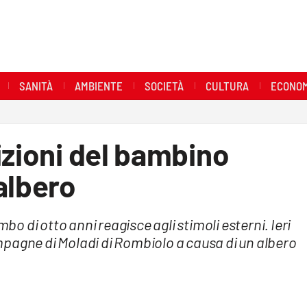
SANITÀ
AMBIENTE
SOCIETÀ
CULTURA
ECONOM
izioni del bambino
albero
mbo di otto anni reagisce agli stimoli esterni. Ieri
pagne di Moladi di Rombiolo a causa di un albero