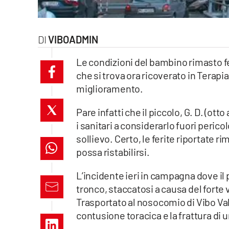
laconair.it
lacitymag.it
VIBOADMIN
Le condizioni del bambino rimasto fer
ilreggino.it
che si trova ora ricoverato in Terapia
cosenzachannel.it
miglioramento.
Pare infatti che il piccolo, G. D. (ot
ilvibonese.it
i sanitari a considerarlo fuori pericol
catanzarochannel.it
sollievo. Certo, le ferite riportate
possa ristabilirsi.
lacapitalenews.it
L’incidente ieri in campagna dove il 
tronco, staccatosi a causa del forte 
App
Trasportato al nosocomio di Vibo Vale
Android
contusione toracica e la frattura di