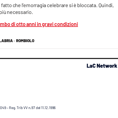
fatto che l’emorragia celebrare si è bloccata. Quindi,
 più necessario.
mbo di otto anni in gravi condizioni
LABRIA ·
ROMBIOLO
LaC Network
9 – Reg. Trib VV n.97 del 11.12.1996