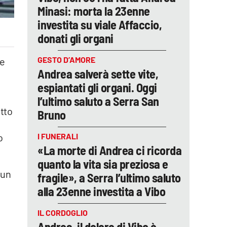
Minasi: morta la 23enne
investita su viale Affaccio,
donati gli organi
GESTO D’AMORE
 e
Andrea salverà sette vite,
espiantati gli organi. Oggi
l’ultimo saluto a Serra San
otto
Bruno
I FUNERALI
o
«La morte di Andrea ci ricorda
quanto la vita sia preziosa e
 un
fragile», a Serra l’ultimo saluto
alla 23enne investita a Vibo
IL CORDOGLIO
Andrea, il dolore di Vibo è