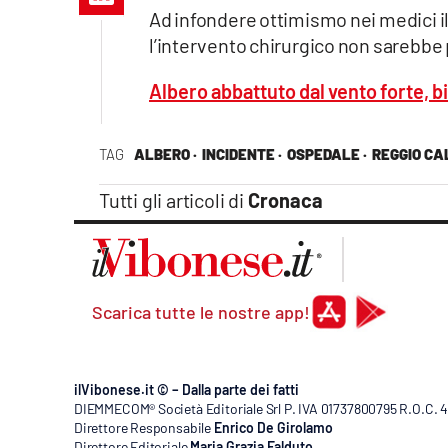
Apple
Ad infondere ottimismo nei medici il 
l’intervento chirurgico non sarebbe
Albero abbattuto dal vento forte, bi
Vai
TAG
ALBERO ·
INCIDENTE ·
OSPEDALE ·
REGGIO CA
Tutti gli articoli di
Cronaca
Scarica tutte le nostre app!
ilVibonese.it © – Dalla parte dei fatti
DIEMMECOM® Società Editoriale Srl P. IVA 01737800795 R.O.C. 404
Direttore Responsabile
Enrico De Girolamo
Direttore Editoriale
Maria Grazia Falduto