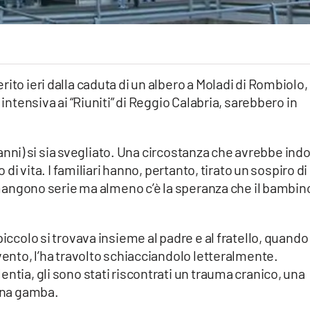
ito ieri dalla caduta di un albero a Moladi di Rombiolo,
 intensiva ai “Riuniti” di Reggio Calabria, sarebbero in
to anni) si sia svegliato. Una circostanza che avrebbe ind
o di vita. I familiari hanno, pertanto, tirato un sospiro di
 rimangono serie ma almeno c’è la speranza che il bambin
piccolo si trovava insieme al padre e al fratello, quando
vento, l’ha travolto schiacciandolo letteralmente.
ntia, gli sono stati riscontrati un trauma cranico, una
 una gamba.