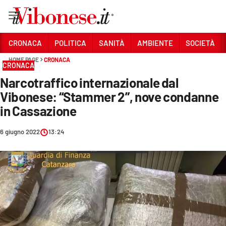
Vai
CRONACA
POLITICA
SANITÀ
AMBIENTE
SOCIETÀ
HOME PAGE
CRONACA
Sezioni
CRONACA
Narcotraffico internazionale dal
CRONACA
Vibonese: “Stammer 2”, nove condanne
POLITICA
in Cassazione
SANITÀ
6 giugno 2022
13:24
AMBIENTE
SOCIETÀ
CULTURA
ECONOMIA E LAVORO