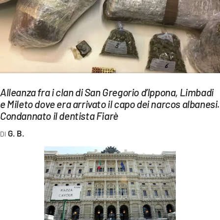
EVENTI
SPORT
Streaming
LAC TV
Alleanza fra i clan di San Gregorio d’Ippona, Limbadi
LAC NETWORK
e Mileto dove era arrivato il capo dei narcos albanesi
Condannato il dentista Fiarè
LAC ONAIR
G. B.
LaC
Network
LACPLAY.IT
LACTV.IT
LACONAIR.IT