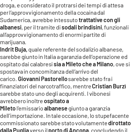
droga, e considerato il protrarsi dei tempi di attesa
per l’approvvigionamento della cocaina dal
Sudamerica, avrebbe intessuto
trattative con gli
albanesi
, per il tramite di
sodali brindisini
, funzionali
all’approvvigionamento di enormi partite di
marijuana.
Indrit Buja,
quale referente del sodalizio albanese,
sarebbe giunto in Italia a garanzia dell’operazione ed
ospitato dai calabresi
sia a Mileto che a Milano
, ove si
spostava in concomitanza dell’arrivo del
carico.
Giovanni Pastorello
sarebbe stato fra i
finanziatori del narcotraffico, mentre
Cristian Burzì
sarebbe stato uno degli acquirenti. I vibonesi
avrebbero inoltre
ospitato a
Mileto
l’emissario
albanese
giunto a garanzia
dell’importazione. In tale occasione, lo stupefacente
commissionato sarebbe stato volutamente
dirottato
dalla Puglia
verso il
porto di Ancona
, concludendo il