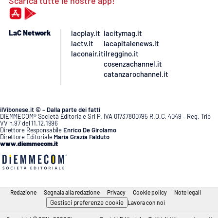
Scarica tutte le nostre app!
LaC Network
lacplay.it
lacitymag.it
lactv.it
lacapitalenews.it
laconair.it
ilreggino.it
cosenzachannel.it
catanzarochannel.it
ilVibonese.it © – Dalla parte dei fatti
DIEMMECOM® Società Editoriale Srl P. IVA 01737800795 R.O.C. 4049 – Reg. Trib
VV n.97 del 11.12.1996
Direttore Responsabile
Enrico De Girolamo
Direttore Editoriale
Maria Grazia Falduto
www.diemmecom.it
Redazione
Segnala alla redazione
Privacy
Cookie policy
Note legali
Gestisci preferenze cookie
Lavora con noi