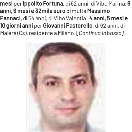
mesi
per
Ippolito Fortuna,
di 62 anni, di Vibo Marina;
6
anni, 6 mesi e 32mila euro
di multa
Massimo
Pannaci
, di 54 anni, di Vibo Valentia;
4 anni, 5 mesi e
10 giorni anni
per
Giovanni Pastorello
, di 62 anni, di
Maierà (Cs), residente a Milano. [
Continua in basso]