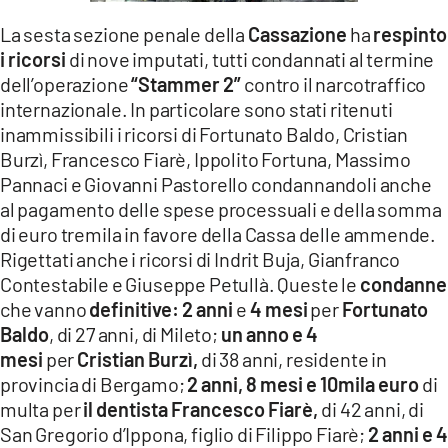
LACITYMAG.IT
La sesta sezione penale della
Cassazione
ha
respinto
i ricorsi
di nove imputati, tutti condannati al termine
ILREGGINO.IT
dell’operazione
“Stammer 2”
contro il narcotraffico
internazionale. In particolare sono stati ritenuti
COSENZACHANNEL.IT
inammissibili i ricorsi di Fortunato Baldo, Cristian
ILVIBONESE.IT
Burzì, Francesco Fiarè, Ippolito Fortuna, Massimo
Pannaci e Giovanni Pastorello condannandoli anche
CATANZAROCHANNEL.IT
al pagamento delle spese processuali e della somma
di euro tremila in favore della Cassa delle ammende.
LACAPITALENEWS.IT
Rigettati anche i ricorsi di Indrit Buja, Gianfranco
Contestabile e Giuseppe Petullà. Queste le
condanne
App
che vanno
definitive:
2 anni
e
4 mesi
per
Fortunato
Baldo
, di 27 anni, di Mileto;
un anno e 4
ANDROID
mesi
per
Cristian Burzì,
di 38 anni, residente in
APPLE
provincia di Bergamo;
2 anni, 8 mesi e 10mila euro
di
multa per
il dentista Francesco Fiarè,
di 42 anni, di
San Gregorio d’Ippona, figlio di Filippo Fiarè;
2 anni e 4