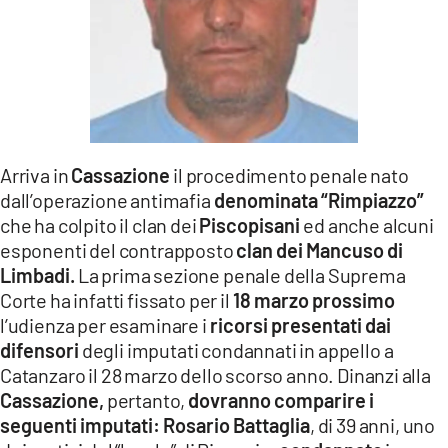
LACITYMAG.IT
ILREGGINO.IT
COSENZACHANNEL.IT
ILVIBONESE.IT
Arriva in
Cassazione
il procedimento penale nato
CATANZAROCHANNEL.IT
dall’operazione antimafia
denominata “Rimpiazzo”
che ha colpito il clan dei
Piscopisani
ed anche alcuni
LACAPITALENEWS.IT
esponenti del contrapposto
clan dei Mancuso di
Limbadi.
La prima sezione penale della Suprema
Corte ha infatti fissato per il
18 marzo prossimo
App
l’udienza per esaminare i
ricorsi presentati dai
ANDROID
difensori
degli imputati condannati in appello a
Catanzaro il 28 marzo dello scorso anno. Dinanzi alla
APPLE
Cassazione,
pertanto,
dovranno comparire i
seguenti imputati: Rosario Battaglia
, di 39 anni, uno