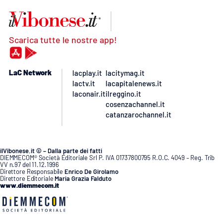
Scarica tutte le nostre app!
LaC Network
lacplay.it
lacitymag.it
lactv.it
lacapitalenews.it
laconair.it
ilreggino.it
cosenzachannel.it
catanzarochannel.it
ilVibonese.it © – Dalla parte dei fatti
DIEMMECOM® Società Editoriale Srl P. IVA 01737800795 R.O.C. 4049 – Reg. Trib
VV n.97 del 11.12.1996
Direttore Responsabile
Enrico De Girolamo
Direttore Editoriale
Maria Grazia Falduto
www.diemmecom.it