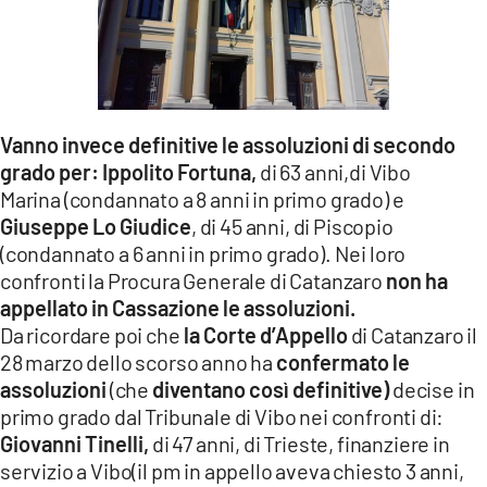
Vanno invece definitive le assoluzioni di secondo
grado per: Ippolito Fortuna,
di 63 anni,di Vibo
Marina (condannato a 8 anni in primo grado) e
Giuseppe Lo Giudice
, di 45 anni, di Piscopio
(condannato a 6 anni in primo grado). Nei loro
confronti la Procura Generale di Catanzaro
non ha
appellato in Cassazione le assoluzioni.
Da ricordare poi che
la Corte d’Appello
di Catanzaro il
28 marzo dello scorso anno ha
confermato le
assoluzioni
(che
diventano così definitive)
decise in
primo grado dal Tribunale di Vibo nei confronti di:
Giovanni Tinelli,
di 47 anni, di Trieste, finanziere in
servizio a Vibo(il pm in appello aveva chiesto 3 anni,