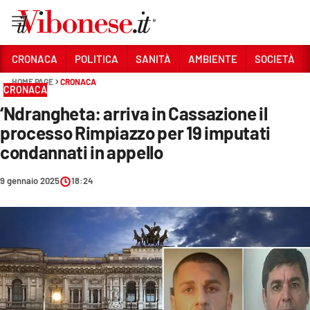
Vai
CRONACA
POLITICA
SANITÀ
AMBIENTE
SOCIETÀ
HOME PAGE
CRONACA
Sezioni
CRONACA
‘Ndrangheta: arriva in Cassazione il
CRONACA
processo Rimpiazzo per 19 imputati
POLITICA
condannati in appello
SANITÀ
9 gennaio 2025
18:24
AMBIENTE
SOCIETÀ
CULTURA
ECONOMIA E LAVORO