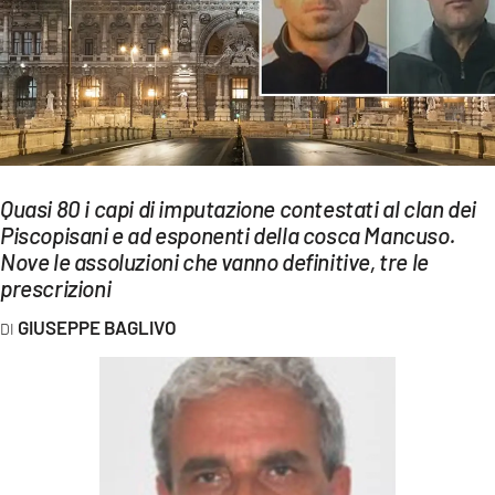
EVENTI
SPORT
Streaming
LAC TV
Quasi 80 i capi di imputazione contestati al clan dei
LAC NETWORK
Piscopisani e ad esponenti della cosca Mancuso.
Nove le assoluzioni che vanno definitive, tre le
LAC ONAIR
prescrizioni
LaC
GIUSEPPE BAGLIVO
Network
LACPLAY.IT
LACTV.IT
LACONAIR.IT