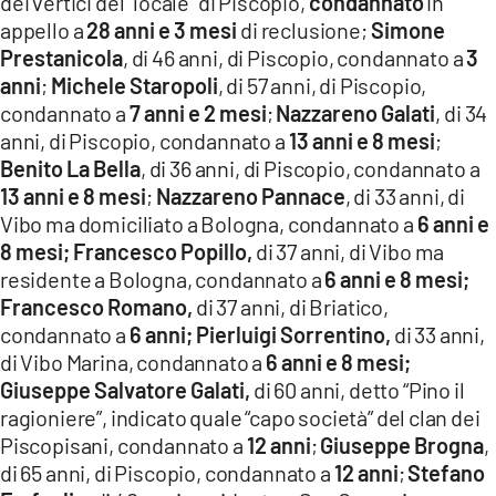
dei vertici del “locale” di Piscopio,
condannato
in
appello a
28 anni e 3 mesi
di reclusione;
Simone
Prestanicola
, di 46 anni, di Piscopio, condannato a
3
anni
;
Michele Staropoli
, di 57 anni, di Piscopio,
condannato a
7 anni e 2 mesi
;
Nazzareno Galati
, di 34
anni, di Piscopio, condannato a
13 anni e 8 mesi
;
Benito La Bella
, di 36 anni, di Piscopio, condannato a
13 anni e 8 mesi
;
Nazzareno Pannace
, di 33 anni, di
Vibo ma domiciliato a Bologna, condannato a
6 anni e
8 mesi; Francesco Popillo,
di 37 anni, di Vibo ma
residente a Bologna, condannato a
6 anni e 8 mesi;
Francesco Romano,
di 37 anni, di Briatico,
condannato a
6 anni; Pierluigi Sorrentino,
di 33 anni,
di Vibo Marina, condannato a
6 anni e 8 mesi;
Giuseppe Salvatore Galati,
di 60 anni, detto “Pino il
ragioniere”, indicato quale “capo società” del clan dei
Piscopisani, condannato a
12 anni
;
Giuseppe Brogna
,
di 65 anni, di Piscopio, condannato a
12 anni
;
Stefano