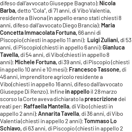
difeso dall’avvocato Giuseppe Bagnato);
Nicola
Barba,
detto “Cola”, di 71 anni, di Vibo Valentia,
residente a Bivona (in appello erano stati chiesti 8
anni, difeso dall’avvocato Diego Brancia);
Maria
Concetta Immacolata Fortuna,
66 anni di
Piscopio (chiesti in appello 11 anni);
Luigi Zuliani,
di 53
anni, di Piscopio(chiesti in appello 6 anni);
Gianluca
Tavella,
di 54 anni, di Vibo(chiesti in appello 8
anni);
Michele Fortuna,
di 39 anni, di Piscopio (chiesti
in appello 10 anni e 10 mesi);
Francesco Tassone,
di
46 anni, imprenditore agricolo residente a
Vibo(chiesti in appello 16 anni, difeso dall’avvocato
Giuseppe Di Renzo). Infine
in appello
il 28 marzo
scorso la Corte aveva dichiarato la
prescrizione
dei
reati per:
Raffaella Mantella
, di Vibo (chiesti in
appello 2 anni);
Annarita Tavella
, di 36 anni, di Vibo
Valentia (chiesti in appello 2 anni);
Tommaso Lo
Schiavo,
di 63 anni, di Piscopio (chiesti in appello 2