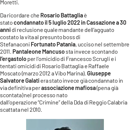
Moretti.
Da ricordare che
Rosario Battaglia
è
stato
condannato il 5 luglio 2022 in Cassazione a 30
anni
di reclusione quale mandante dell’agguato
costato la vita al presunto boss di
Stefanaconi
Fortunato Patania
, ucciso nel settembre
2011.
Pantaleone Mancuso
sta invece scontando
l’ergastolo
per l’omicidio di Francesco Scrugli e i
tentati omicidi di Rosario Battaglia e Raffaele
Moscato (marzo 2012 a Vibo Marina).
Giuseppe
Salvatore Galati
era stato invece già condannato in
via definitiva per
associazione mafiosa
(pena già
scontata) nel processo nato
dall’operazione “Crimine” della Dda di Reggio Calabria
scattata nel 2010.