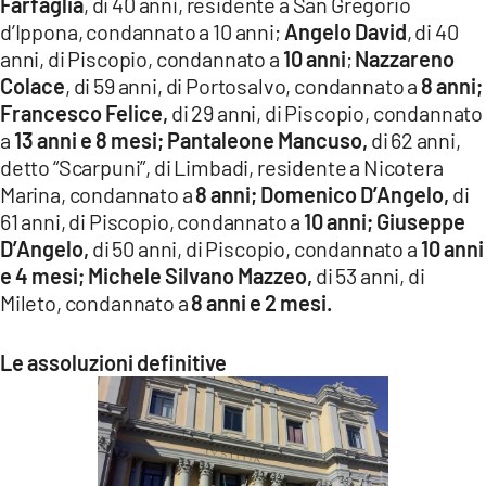
Farfaglia
, di 40 anni, residente a San Gregorio
d’Ippona, condannato a 10 anni;
Angelo David
, di 40
anni, di Piscopio, condannato a
10 anni
;
Nazzareno
Colace
, di 59 anni, di Portosalvo, condannato a
8 anni;
Francesco Felice,
di 29 anni, di Piscopio, condannato
a
13 anni e 8 mesi; Pantaleone Mancuso,
di 62 anni,
detto “Scarpuni”, di Limbadi, residente a Nicotera
Marina, condannato a
8 anni; Domenico D’Angelo,
di
61 anni, di Piscopio, condannato a
10 anni; Giuseppe
D’Angelo,
di 50 anni, di Piscopio, condannato a
10 anni
e 4 mesi; Michele Silvano Mazzeo,
di 53 anni, di
Mileto, condannato a
8 anni e 2 mesi.
Le assoluzioni definitive