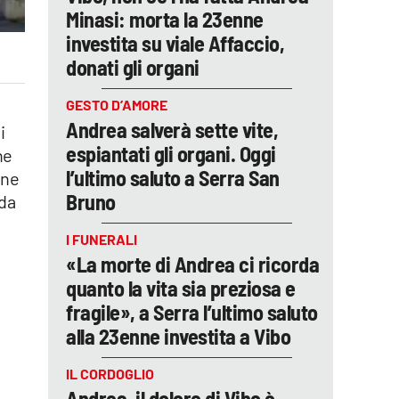
Minasi: morta la 23enne
investita su viale Affaccio,
donati gli organi
GESTO D’AMORE
Andrea salverà sette vite,
i
espiantati gli organi. Oggi
ne
l’ultimo saluto a Serra San
one
Bruno
da
I FUNERALI
«La morte di Andrea ci ricorda
quanto la vita sia preziosa e
fragile», a Serra l’ultimo saluto
alla 23enne investita a Vibo
IL CORDOGLIO
Andrea, il dolore di Vibo è