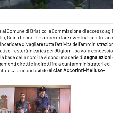
e al Comune di Briatico la Commissione di accesso agli
ntia, Guido Longo. Dovrà accertare eventuali infiltrazion
caricata di vagliare tutta l’attività dell’amministrazio
ivo, resterà in carica per 90 giorni, salvo la concessi
Alla base della nomina vi sono una serie di
segnalazioni
gamenti diretti e indiretti fra alcuni amministratori ed
ata locale riconducibile
al clan Accorinti-Melluso-