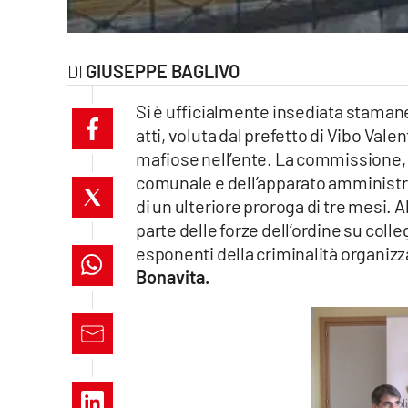
laconair.it
lacitymag.it
GIUSEPPE BAGLIVO
Si è ufficialmente insediata staman
ilreggino.it
atti, voluta dal prefetto di Vibo Vale
cosenzachannel.it
mafiose nell’ente. La commissione, in
comunale e dell’apparato amministrat
ilvibonese.it
di un ulteriore proroga di tre mesi. 
parte delle forze dell’ordine su colle
catanzarochannel.it
esponenti della criminalità organizz
Bonavita.
lacapitalenews.it
App
Android