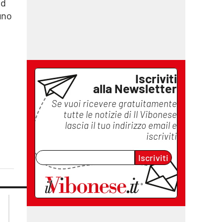
ad
uno
Iscriviti
alla Newsletter
Se vuoi ricevere gratuitamente
tutte le notizie di
Il Vibonese
lascia il tuo indirizzo email e
iscriviti
Iscriviti
lacplay.it
lacitymag.it
lactv.it
lacapitalenews.it