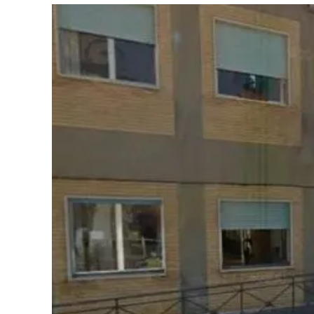
Eventi
Sport
Streaming
LaC TV
Lac Network
LaC OnAir
LaC
Network
lacplay.it
lactv.it