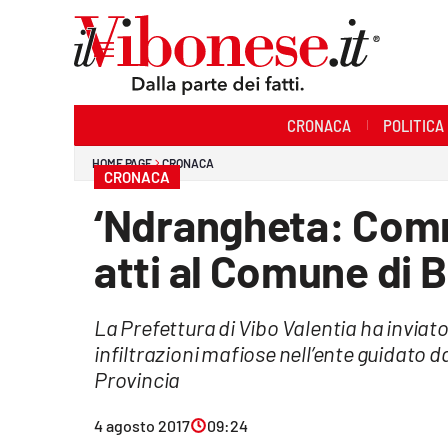
Sezioni
CRONACA
POLITICA
Cronaca
HOME PAGE
CRONACA
CRONACA
Politica
‘Ndrangheta: Comm
Sanità
atti al Comune di B
Ambiente
La Prefettura di Vibo Valentia ha invia
Società
infiltrazioni mafiose nell’ente guidato 
Cultura
Provincia
Economia e Lavoro
4 agosto 2017
09:24