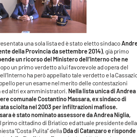
esentata una sola lista ed è stato eletto sindaco
Andr
dente della Provincia da settembre 2014)
, già primo
pende un ricorso del Ministero dell’Interno che ne
opo un primo verdetto a lui favorevole ad opera del
 dell’Interno ha però appellato tale verdetto e la Cassaz
’Appello per un esame nel merito delle contestazioni
 ed altri ex amministratori.
Nella lista unica di Andrea
gliere comunale Costantino Massara, ex sindaco di
ata sciolta nel 2003 per infiltrazioni mafiose.
ara è stato nominato assessore da Andrea Niglia,
l primo cittadino di Briatico ed attuale presidente dell
hiesta “Costa Pulita” della
Dda di Catanzaro e risponde 