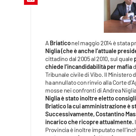
Apple
Vai
A
Briatico
nel maggio 2014 è stata pr
Niglia (che è anche l’attuale presi
cittadino dal 2005 al 2010, sul quale
chiede l’incandidabilità per mafia
d
Tribunale civile di Vibo. Il Ministero
ha annullato con rinvio alla Corte d
mosse nei confronti di Andrea Niglia
Niglia è stato inoltre eletto consi
Briatico la cui amministrazione è st
Successivamente, Costantino Mass
incarico che ricopre attualmente.
I
Provincia è inoltre imputato nell’inc