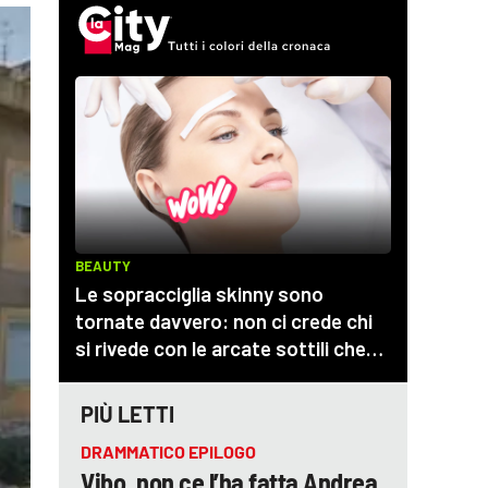
PIÙ LETTI
DRAMMATICO EPILOGO
Vibo, non ce l’ha fatta Andrea