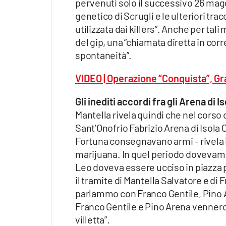
pervenuti solo il successivo 26 magg
Apple
genetico di Scrugli e le ulteriori trac
utilizzata dai killers”. Anche per tali
del gip, una “chiamata diretta in cor
spontaneità”.
Vai
VIDEO | Operazione “Conquista”, Grat
Gli inediti accordi fra gli Arena di I
Mantella rivela quindi che nel corso
Sant’Onofrio Fabrizio Arena di Isol
Fortuna consegnavano armi – rivela i
marijuana. In quel periodo dovevamo
Leo doveva essere ucciso in piazza p
il tramite di Mantella Salvatore e di
parlammo con Franco Gentile, Pino Are
Franco Gentile e Pino Arena vennero 
villetta”.