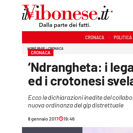
Sezioni
CRONACA
POLITICA
Cronaca
HOME PAGE
CRONACA
CRONACA
Politica
‘Ndrangheta: i lega
Sanità
ed i crotonesi sve
Ambiente
Ecco le dichiarazioni inedite del collabo
Società
nuova ordinanza del gip distrettuale
Cultura
8 gennaio 2017
19:46
Economia e Lavoro