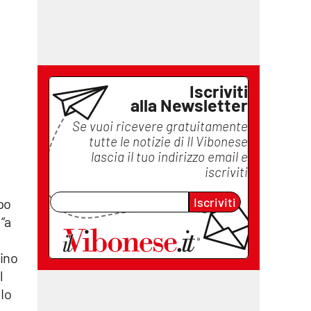
Iscriviti
alla Newsletter
Se vuoi ricevere gratuitamente
tutte le notizie di
Il Vibonese
lascia il tuo indirizzo email e
iscriviti
Iscriviti
po
“a
Pino
l
 Io