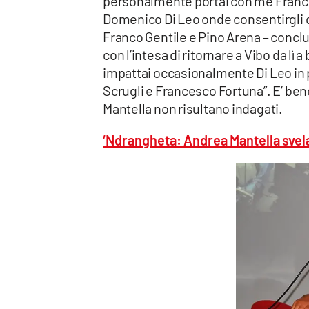
personalmente portai con me Franco G
Domenico Di Leo onde consentirgli 
Franco Gentile e Pino Arena – conclu
con l’intesa di ritornare a Vibo da lì
impattai occasionalmente Di Leo in 
Scrugli e Francesco Fortuna”. E’ bene
Mantella non risultano indagati.
‘Ndrangheta: Andrea Mantella svela 