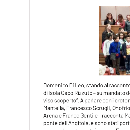
Domenico Di Leo, stando al racconto
di Isola Capo Rizzuto – su mandato dei
viso scoperto”. A parlare con i croto
Mantella, Francesco Scrugli, Onofri
Arena e Franco Gentile – racconta Mant
ponte dell’Angitola, e sono stati porta