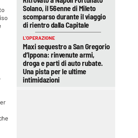
Solano, il 56enne di Mileto
to
scomparso durante il viaggio
viso
di rientro dalla Capitale
e
L’OPERAZIONE
Maxi sequestro a San Gregorio
d’Ippona: rinvenute armi,
a
droga e parti di auto rubate.
Una pista per le ultime
o
intimidazioni
per
 che