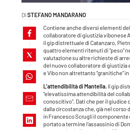
laconair.it
STEFANO MANDARANO
lacitymag.it
Contiene anche diversi elementi del tu
collaboratore di giustizia vibonese 
ilreggino.it
il gip distrettuale di Catanzaro, Piet
cosenzachannel.it
quattro elementi ritenuti di “peso” n
valutazione su altre richieste di arres
ilvibonese.it
del nuovo collaboratore di giustizia
e Vibo non altrettanto “granitiche” in
catanzarochannel.it
L’attendibilità di Mantella.
Il gip dis
lacapitalenews.it
“elevatissima attendibilità del colla
conoscitivo”. Dati che per il giudice 
dalla circostanza che, già nel corso 
App
in Francesco Scrugli il componente 
Android
portato a termine l’assassinio di Dom