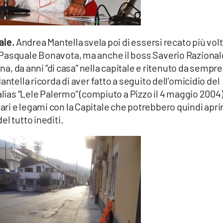
ale.
Andrea Mantella svela poi di essersi recato più volt
 Pasquale Bonavota, ma anche il boss Saverio Razional
na, da anni “di casa” nella capitale e ritenuto da sempre 
antella ricorda di aver fatto a seguito dell’omicidio del
alias “Lele Palermo” (compiuto a Pizzo il 4 maggio 2004)
ri e legami con la Capitale che potrebbero quindi apri
l tutto inediti.