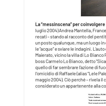
La “messinscena” per coinvolgere i
luglio 2004) Andrea Mantella, Franc
recati – stando al racconto del pentit
un posto qualunque, ma un luogo in
le “acque” e sviare le indagini. L’auto
Maierato, vicino la villa di Lo Bian
boss Carmelo Lo Bianco, detto “Sicar
quello di far sembrare l’azione di f
l’omicidio di Raffaele (alias “Lele P
maggio 2004). Ciò perché – rivela il 
considerato un appartenente alla c