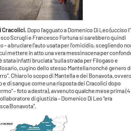
 Cracolici.
Dopo l’agguato a Domenico Di Leo (ucciso l’
esco Scrugli e Francesco Fortuna si sarebbero quindi
o – a bruciare l’auto usata per l’omicidio, scegliendo n
 cui mettere in atto una vera messinscena per confond
 è stata infatti bruciata “sulla strada per Filogaso e
co Rosario, cugino dello stesso Mantella nonché genero d
ro”. Chiaro lo scopo di Mantella e dei Bonavota, ovver
uco e di sangue come una risposta dei Cracolici dopo
alermo” – foto a destra), avvenuto qualche mese prima (4
collaboratore di giustizia – Domenico Di Leo “era
osca Bonavota”.