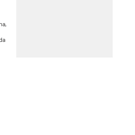
na,
 da