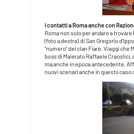
I contatti a Roma anche con Razion
Roma non solo per andare a trovare
(foto a destra) di San Gregorio d’Ippo
“numero” del clan Fiarè. Viaggi che M
boss di Maierato Raffaele Cracolici, 
ma anche in epoca antecedente. Affa
nuovi scenari anche in questo caso de