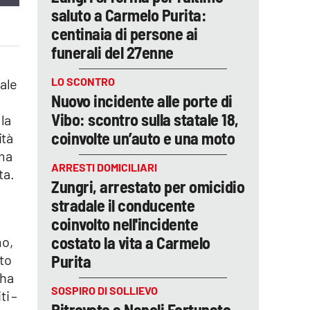
saluto a Carmelo Purita:
centinaia di persone ai
funerali del 27enne
LO SCONTRO
uale
Nuovo incidente alle porte di
Vibo: scontro sulla statale 18,
 la
coinvolte un’auto e una moto
ità
oma
ARRESTI DOMICILIARI
ta.
Zungri, arrestato per omicidio
stradale il conducente
coinvolto nell'incidente
costato la vita a Carmelo
mo,
Purita
ato
 ha
SOSPIRO DI SOLLIEVO
ti –
Ritrovato a Napoli Fortunato