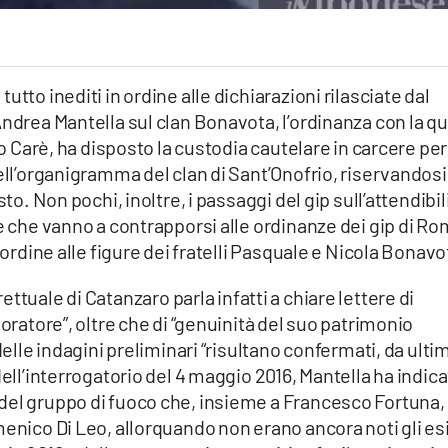
tto inediti in ordine alle dichiarazioni rilasciate dal
Andrea Mantella sul clan Bonavota, l’ordinanza con la q
ro Carè, ha disposto la custodia cautelare in carcere per
ell’organigramma del clan di Sant’Onofrio, riservandosi
to. Non pochi, inoltre, i passaggi del gip sull’attendibil
 e che vanno a contrapporsi alle ordinanze dei gip di R
 ordine alle figure dei fratelli Pasquale e Nicola Bonavo
trettuale di Catanzaro parla infatti a chiare lettere di
boratore”, oltre che di “genuinità del suo patrimonio
delle indagini preliminari “risultano confermati, da ulti
dell’interrogatorio del 4 maggio 2016, Mantella ha indic
del gruppo di fuoco che, insieme a Francesco Fortuna,
enico Di Leo, allorquando non erano ancora noti gli esi