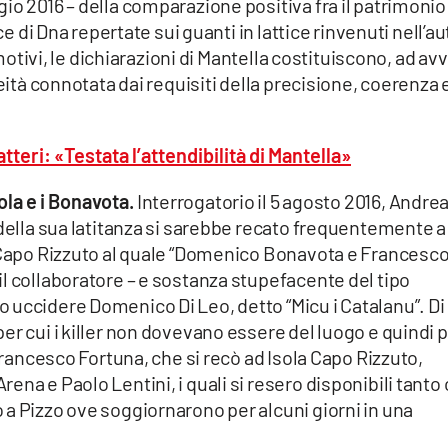
io 2016 – della comparazione positiva fra il patrimonio
ce di Dna repertate sui guanti in lattice rinvenuti nell’au
 motivi, le dichiarazioni di Mantella costituiscono, ad av
reità connotata dai requisiti della precisione, coerenza 
teri: «Testata l’attendibilità di Mantella»
sola e i Bonavota.
Interrogatorio il 5 agosto 2016, Andre
 della sua latitanza si sarebbe recato frequentemente a
a Capo Rizzuto al quale “Domenico Bonavota e Francesc
l collaboratore – e sostanza stupefacente del tipo
 uccidere Domenico Di Leo, detto “Micu i Catalanu”. Di
er cui i killer non dovevano essere del luogo e quindi 
 Francesco Fortuna, che si recò ad Isola Capo Rizzuto,
na e Paolo Lentini, i quali si resero disponibili tanto
a Pizzo ove soggiornarono per alcuni giorni in una