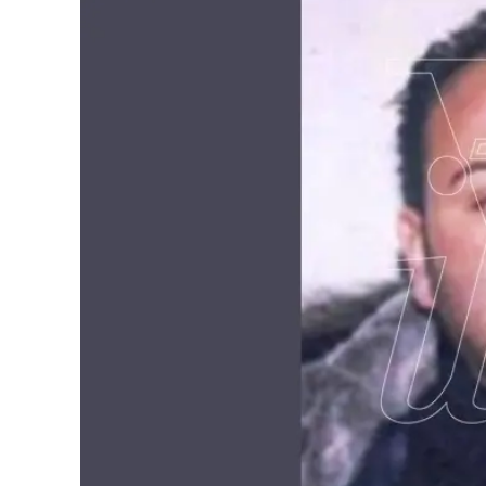
Eventi
Sport
Streaming
LaC TV
Lac Network
LaC OnAir
LaC
Network
lacplay.it
lactv.it