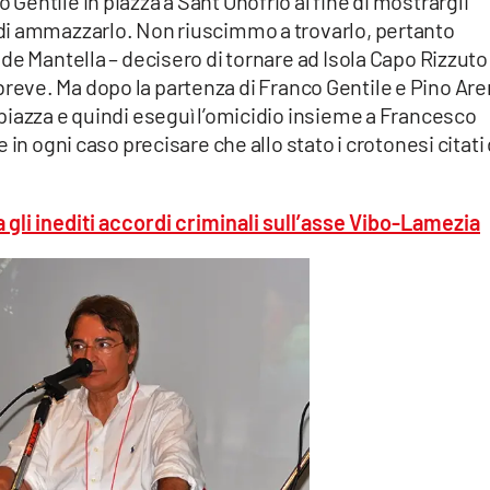
entile in piazza a Sant’Onofrio al fine di mostrargli
di ammazzarlo. Non riuscimmo a trovarlo, pertanto
de Mantella – decisero di tornare ad Isola Capo Rizzuto
 a breve. Ma dopo la partenza di Franco Gentile e Pino Are
piazza e quindi eseguì l’omicidio insieme a Francesco
 in ogni caso precisare che allo stato i crotonesi citati
gli inediti accordi criminali sull’asse Vibo-Lamezia