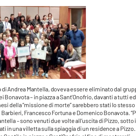
 di Andrea Mantella, doveva essere eliminato dal grup
 Bonavota – in piazza a Sant’Onofrio, davanti a tutti ed 
nesi della “missione di morte” sarebbero stati lo stesso
o Barbieri, Francesco Fortuna e Domenico Bonavota. “
ella – sono venuti due volte all’uscita di Pizzo, sotto i
ti in una villetta sulla spiaggia di un residence a Pizzo.