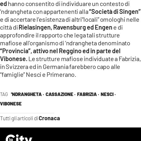
ed
hanno consentito di individuare un contesto di
‘ndrangheta con appartenenti alla
“Società di Singen”
e di accertare l’esistenza di altri“locali” omologhi nelle
città di
Rielasingen, Ravensburg ed Engen
e di
approfondire il rapporto che lega tali strutture
mafiose all’organismo di ‘ndrangheta denominato
“Provincia”, attivo nel Reggino ed in parte del
Vibonese.
Le strutture mafiose individuate a Fabrizia,
in Svizzera ed in Germania farebbero capo alle
“famiglie” Nesci e Primerano.
TAG
'NDRANGHETA ·
CASSAZIONE ·
FABRIZIA ·
NESCI ·
VIBONESE
Cronaca
Tutti gli articoli di