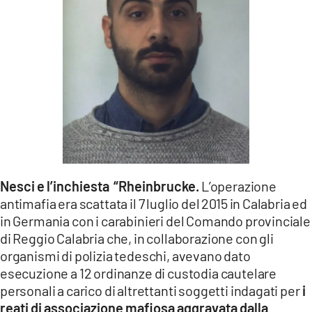
Nesci e l’inchiesta
“Rheinbrucke.
L’operazione
antimafia era scattata il 7 luglio del 2015 in Calabria ed
in Germania con i carabinieri del Comando provinciale
di Reggio Calabria che, in collaborazione con gli
organismi di polizia tedeschi, avevano dato
esecuzione a 12 ordinanze di custodia cautelare
personali a carico di altrettanti soggetti indagati per
i
reati di
associazione mafiosa aggravata dalla