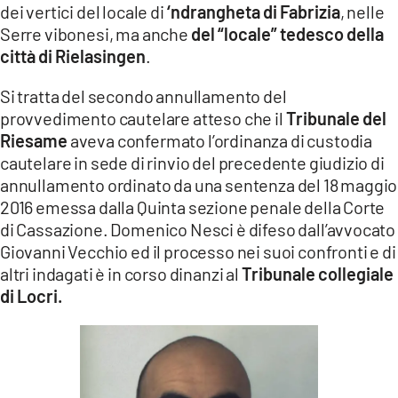
dei vertici del locale di
‘ndrangheta di Fabrizia
, nelle
LACITYMAG.IT
Serre vibonesi, ma anche
del “locale” tedesco della
città di
Rielasingen
.
ILREGGINO.IT
Si tratta del secondo annullamento del
COSENZACHANNEL.IT
provvedimento cautelare atteso che il
Tribunale del
ILVIBONESE.IT
Riesame
aveva confermato l’ordinanza di custodia
cautelare in sede di rinvio del precedente giudizio di
CATANZAROCHANNEL.IT
annullamento ordinato da una sentenza del 18 maggio
2016 emessa dalla Quinta sezione penale della Corte
LACAPITALENEWS.IT
di Cassazione. Domenico Nesci è difeso dall’avvocato
Giovanni Vecchio ed il processo nei suoi confronti e di
App
altri indagati è in corso dinanzi al
Tribunale collegiale
di Locri.
ANDROID
APPLE