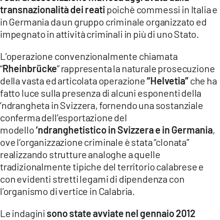
transnazionalità dei reati
poichè commessi in Italia e
in Germania da un gruppo criminale organizzato ed
impegnato in attività criminali in più di uno Stato.
L’operazione convenzionalmente chiamata
“
Rheinbrücke
” rappresenta la naturale prosecuzione
della vasta ed articolata operazione
“Helvetia”
che ha
fatto luce sulla presenza di alcuni esponenti della
‘ndrangheta in Svizzera, fornendo una sostanziale
conferma dell’esportazione del
modello
‘ndranghetistico in Svizzera e in Germania
,
ove l’organizzazione criminale è stata “clonata”
realizzando strutture analoghe a quelle
tradizionalmente tipiche del territorio calabrese e
con evidenti stretti legami di dipendenza con
l’organismo di vertice in Calabria.
Le indagini
sono state avviate nel gennaio 2012