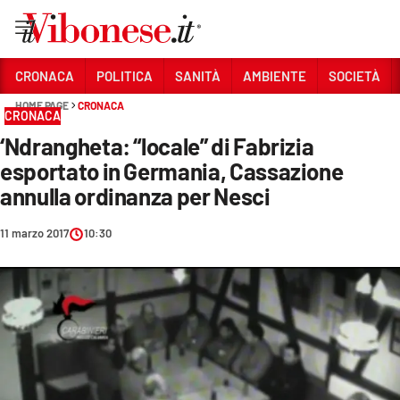
Vai
CRONACA
POLITICA
SANITÀ
AMBIENTE
SOCIETÀ
HOME PAGE
CRONACA
Sezioni
CRONACA
‘Ndrangheta: “locale” di Fabrizia
CRONACA
esportato in Germania, Cassazione
POLITICA
annulla ordinanza per Nesci
SANITÀ
11 marzo 2017
10:30
AMBIENTE
SOCIETÀ
CULTURA
ECONOMIA E LAVORO