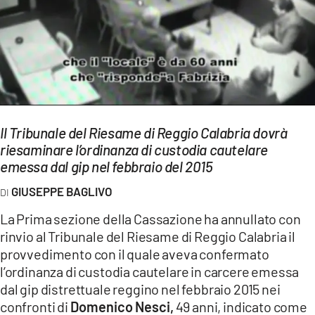
EVENTI
SPORT
Streaming
LAC TV
Il Tribunale del Riesame di Reggio Calabria dovrà
LAC NETWORK
riesaminare l’ordinanza di custodia cautelare
emessa dal gip nel febbraio del 2015
LAC ONAIR
GIUSEPPE BAGLIVO
LaC
La Prima sezione della Cassazione ha annullato con
Network
rinvio al Tribunale del Riesame di Reggio Calabria il
LACPLAY.IT
provvedimento con il quale aveva confermato
l’ordinanza di custodia cautelare in carcere emessa
LACTV.IT
dal gip distrettuale reggino nel febbraio 2015 nei
LACONAIR.IT
confronti di
Domenico Nesci,
49 anni, indicato come