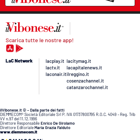
Scarica tutte le nostre app!
LaC Network
lacplay.it
lacitymag.it
lactv.it
lacapitalenews.it
laconair.it
ilreggino.it
cosenzachannel.it
catanzarochannel.it
ilVibonese.it © – Dalla parte dei fatti
DIEMMECOM® Società Editoriale Srl P. IVA 01737800795 R.O.C. 4049 – Reg. Trib
VV n.97 del 11.12.1996
Direttore Responsabile
Enrico De Girolamo
Direttore Editoriale
Maria Grazia Falduto
www.diemmecom.it