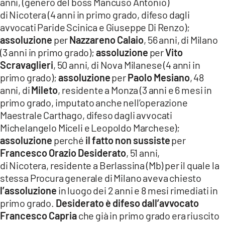
anni, (genero del boss Mancuso Antonio)
di Nicotera (4 anni in primo grado, difeso dagli
avvocati Paride Scinica e Giuseppe Di Renzo);
assoluzione
per
Nazzareno Calaio
, 56 anni, di Milano
(3 anni in primo grado);
assoluzione
per
Vito
Scravaglieri
, 50 anni, di Nova Milanese (4 anni in
primo grado);
assoluzione
per
Paolo Mesiano
, 48
anni, di
Mileto
, residente a Monza (3 anni e 6 mesi in
primo grado, imputato anche nell’operazione
Maestrale Carthago, difeso dagli avvocati
Michelangelo Miceli e Leopoldo Marchese);
assoluzione
perché
il fatto non sussiste
per
Francesco Orazio Desiderato
, 51 anni,
di Nicotera, residente a Berlassina (Mb) per il quale la
stessa Procura generale di Milano aveva chiesto
l’assoluzione
in luogo dei 2 anni e 8 mesi rimediati in
primo grado.
Desiderato è difeso dall’avvocato
Francesco Capria
che già in primo grado era riuscito