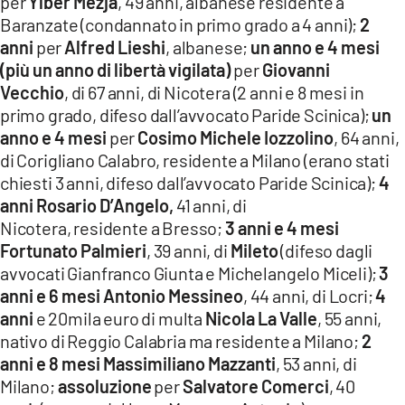
per
Ylber Mezja
, 49 anni, albanese residente a
Baranzate (condannato in primo grado a 4 anni);
2
anni
per
Alfred Lieshi
, albanese;
un anno e 4 mesi
(più un anno di libertà vigilata)
per
Giovanni
Vecchio
, di 67 anni, di Nicotera (2 anni e 8 mesi in
primo grado, difeso dall’avvocato Paride Scinica);
un
anno e 4 mesi
per
Cosimo Michele Iozzolino
, 64 anni,
di Corigliano Calabro, residente a Milano (erano stati
chiesti 3 anni, difeso dall’avvocato Paride Scinica);
4
anni Rosario D’Angelo,
41 anni, di
Nicotera, residente a Bresso;
3 anni e 4 mesi
Fortunato Palmieri
, 39 anni, di
Mileto
(difeso dagli
avvocati Gianfranco Giunta e Michelangelo Miceli);
3
anni e 6 mesi Antonio Messineo
, 44 anni, di Locri;
4
anni
e 20mila euro di multa
Nicola La Valle
, 55 anni,
nativo di Reggio Calabria ma residente a Milano;
2
anni e 8 mesi Massimiliano Mazzanti
, 53 anni, di
Milano;
assoluzione
per
Salvatore Comerci
, 40