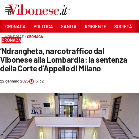
Vai
CRONACA
POLITICA
SANITÀ
AMBIENTE
SOCIETÀ
HOME PAGE
CRONACA
Sezioni
CRONACA
‘Ndrangheta, narcotraffico dal
CRONACA
Vibonese alla Lombardia: la sentenza
POLITICA
della Corte d’Appello di Milano
SANITÀ
22 gennaio 2025
15:32
AMBIENTE
SOCIETÀ
CULTURA
ECONOMIA E LAVORO