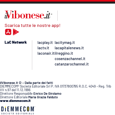
Scarica tutte le nostre app!
LaC Network
lacplay.it
lacitymag.it
lactv.it
lacapitalenews.it
laconair.it
ilreggino.it
cosenzachannel.it
catanzarochannel.it
ilVibonese.it © – Dalla parte dei fatti
DIEMMECOM® Società Editoriale Srl P. IVA 01737800795 R.O.C. 4049 – Reg. Trib
VV n.97 del 11.12.1996
Direttore Responsabile
Enrico De Girolamo
Direttore Editoriale
Maria Grazia Falduto
www.diemmecom.it