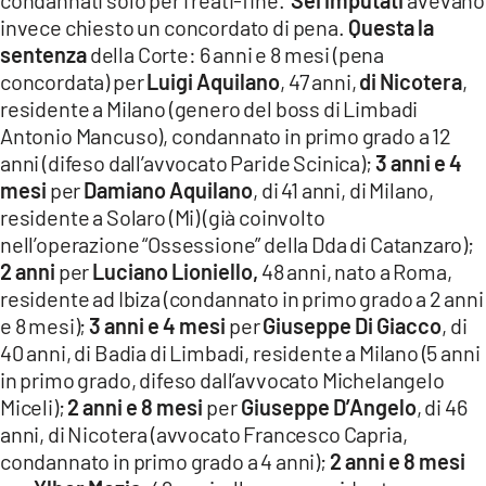
invece chiesto un concordato di pena.
Questa la
sentenza
della Corte: 6 anni e 8 mesi (pena
concordata) per
Luigi Aquilano
, 47 anni,
di Nicotera
,
residente a Milano (genero del boss di Limbadi
Antonio Mancuso), condannato in primo grado a 12
anni (difeso dall’avvocato Paride Scinica);
3 anni e 4
mesi
per
Damiano Aquilano
, di 41 anni, di Milano,
residente a Solaro (Mi) (già coinvolto
nell’operazione “Ossessione” della Dda di Catanzaro);
2 anni
per
Luciano Lioniello,
48 anni, nato a Roma,
residente ad Ibiza (condannato in primo grado a 2 anni
e 8 mesi);
3 anni e 4 mesi
per
Giuseppe Di Giacco
, di
40 anni, di Badia di Limbadi, residente a Milano (5 anni
in primo grado, difeso dall’avvocato Michelangelo
Miceli);
2 anni e 8 mesi
per
Giuseppe D’Angelo
, di 46
anni, di Nicotera (avvocato Francesco Capria,
condannato in primo grado a 4 anni);
2 anni e 8 mesi