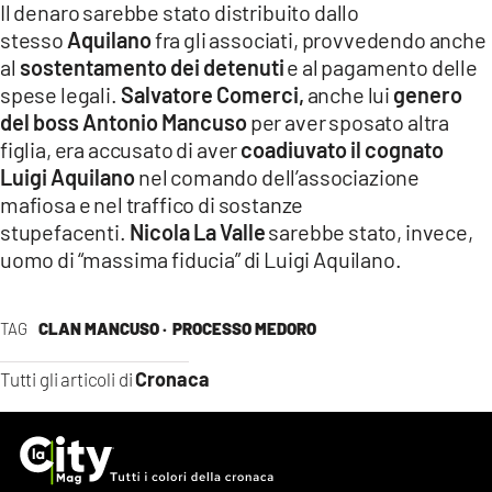
Il denaro sarebbe stato distribuito dallo
stesso
Aquilano
fra gli associati, provvedendo anche
al
sostentamento dei detenuti
e al pagamento delle
spese legali.
Salvatore Comerci,
anche lui
genero
del boss Antonio Mancuso
per aver sposato altra
figlia, era accusato di aver
coadiuvato il cognato
Luigi Aquilano
nel comando dell’associazione
mafiosa e nel traffico di sostanze
stupefacenti.
Nicola La Valle
sarebbe stato, invece,
uomo di “massima fiducia” di Luigi Aquilano.
TAG
CLAN MANCUSO ·
PROCESSO MEDORO
Cronaca
Tutti gli articoli di