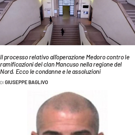
EVENTI
SPORT
Streaming
LAC TV
Il processo relativo all’operazione Medoro contro le
LAC NETWORK
ramificazioni del clan Mancuso nella regione del
Nord. Ecco le condanne e le assoluzioni
LAC ONAIR
GIUSEPPE BAGLIVO
LaC
Network
LACPLAY.IT
LACTV.IT
LACONAIR.IT