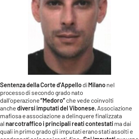
LACITYMAG.IT
ILREGGINO.IT
COSENZACHANNEL.IT
ILVIBONESE.IT
CATANZAROCHANNEL.IT
LACAPITALENEWS.IT
Sentenza della Corte d’Appello
di
Milano
nel
processo di secondo grado nato
App
dall’operazione
“Medoro”
che vede coinvolti
ANDROID
anche
diversi imputati del Vibonese.
Associazione
mafiosa e associazione a delinquere finalizzata
APPLE
al
narcotraffico i principali reati contestati
ma dai
quali in primo grado gli imputati erano stati assolti e
condannati solo per i reati-fine.
Sei imputati
avevano