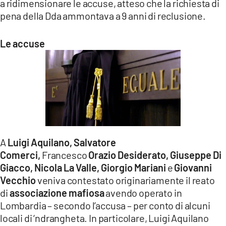
a ridimensionare le accuse, atteso che la richiesta di
pena della Dda ammontava a 9 anni di reclusione.
Le accuse
A
Luigi Aquilano, Salvatore
Comerci,
Francesco
Orazio Desiderato,
Giuseppe Di
Giacco,
Nicola La Valle, Giorgio Mariani
e
Giovanni
Vecchio
veniva contestato originariamente il reato
di
associazione mafiosa
avendo operato in
Lombardia – secondo l’accusa – per conto di alcuni
locali di ‘ndrangheta. In particolare, Luigi Aquilano