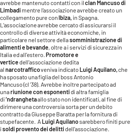
avrebbe mantenuto contatti con il
clan Mancuso di
Limbadi
mentre l’associazione avrebbe creato un
collegamento pure con
Ibiza,
in Spagna.
L’associazione avrebbe cercato di assicurarsi il
controllo di diverse attività economiche, in
particolare nel settore della
somministrazione di
alimenti e bevande
, oltre a i servizi di sicurezza in
Italia ed all’estero.
Promotore e
vertice
dell’associazione dedita
al
narcotraffico
veniva indicato
Luigi Aquilano,
che
ha sposato una figlia del boss Antonio
Mancuso (cl ’38). Avrebbe inoltre partecipato ad
una
riunione con esponenti
di altra famiglia
di
‘ndrangheta
allo stato non identificati, al fine di
dirimere una controversia sorta per un debito
contratto da Giuseppe Baratta per la fornitura di
stupefacente. A
Luigi Aquilano
sarebbero finiti pure
i
soldi provento dei delitti
dell’associazione.