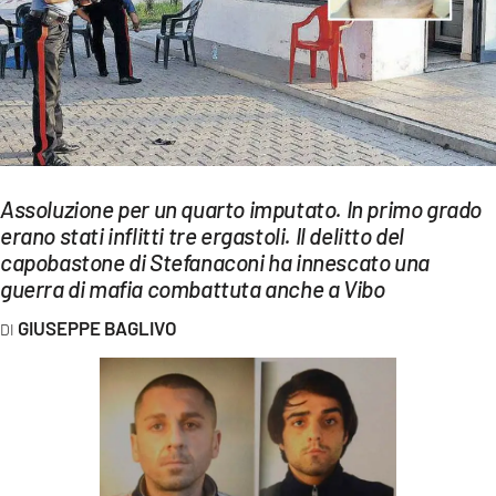
EVENTI
SPORT
Streaming
LAC TV
Assoluzione per un quarto imputato. In primo grado
LAC NETWORK
erano stati inflitti tre ergastoli. Il delitto del
capobastone di Stefanaconi ha innescato una
LAC ONAIR
guerra di mafia combattuta anche a Vibo
LaC
GIUSEPPE BAGLIVO
Network
LACPLAY.IT
LACTV.IT
LACONAIR.IT