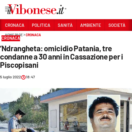
Vai
CRONACA
POLITICA
SANITÀ
AMBIENTE
SOCIETÀ
HOME PAGE
CRONACA
Sezioni
CRONACA
‘Ndrangheta: omicidio Patania, tre
CRONACA
condanne a 30 anni in Cassazione per i
POLITICA
Piscopisani
SANITÀ
5 luglio 2022
18:47
AMBIENTE
SOCIETÀ
CULTURA
ECONOMIA E LAVORO