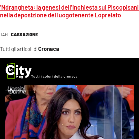
‘Ndrangheta: la genesi dell’inchiesta sui Piscopisani
nella deposizione del luogotenente Lopreiato
TAG
CASSAZIONE
Cronaca
Tutti gli articoli di