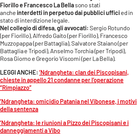
Fiorillo e Francesco La Bella
sono stati
anche
interdetti in perpetuo dai pubblici uffici
ed in
stato di interdizione legale.
Nel collegio di difesa, gli avvocati:
Sergio Rotundo
(per Fiorillo), Alfredo Gaito (per Fiorillo), Francesco
Muzzopappa (per Battaglia), Salvatore Staiano (per
Battaglia e Tripodi), Anselmo Torchia (per Tripodi),
Rosa Giorno e Gregorio Viscomi (per La Bella).
LEGGI ANCHE:
‘Ndrangheta: clan dei Piscopisani,
chieste in appello 21 condanne per l’operazione
“Rimpiazzo”
‘Ndrangheta: omicidio Patania nel Vibonese, i motivi
della sentenza
‘Ndrangheta: le riunioni a Pizzo dei Piscopisani e i
danneggiamenti a Vibo