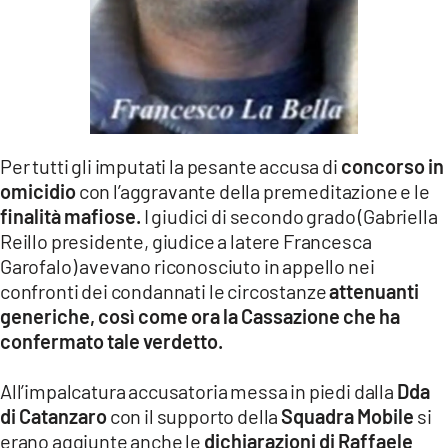
Per tutti gli imputati la pesante accusa di
concorso in
omicidio
con l’aggravante della premeditazione e le
finalità mafiose.
I giudici di secondo grado (Gabriella
Reillo presidente, giudice a latere Francesca
Garofalo) avevano riconosciuto in appello nei
confronti dei condannati le circostanze
attenuanti
generiche, così come ora la Cassazione che ha
confermato tale verdetto.
All’impalcatura accusatoria messa in piedi dalla
Dda
di Catanzaro
con il supporto della
Squadra Mobile
si
erano aggiunte anche le
dichiarazioni di Raffaele