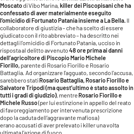
Moscato
di Vibo Marina,
killer dei Piscopisani che ha
confessato di aver materialmente eseguito
l’omicidio di Fortunato Patania insieme a La Bella.
Il
collaboratore di giustizia – che ha scelto di essere
giudicato con il rito abbreviato – ha descritto nei
dettagli l’omicidio di Fortunato Patania, ucciso in
risposta al delitto avvenuto
48 ore prima ai danni
dell’agricoltore di Piscopio Mario Michele
Fiorillo,
parente di Rosario Fiorillo e Rosario
Battaglia. Ad organizzare l’agguato, secondo l’accusa,
sarebbero stati
Rosario Battaglia, Rosario Fiorillo e
Salvatore Tripodi (ma quest’ultimo è stato assolto in
tutti i gradi di giudizio)
, mentre
Rosario Fiorillo e
Michele Russo
(per lui estinzione in appello del reato
di favoreggiamento per intervenuta prescrizione
dopo la caduta dell’aggravante mafiosa)
erano accusati di aver prelevato i killer una volta
ultimata l’azione di fuoco.