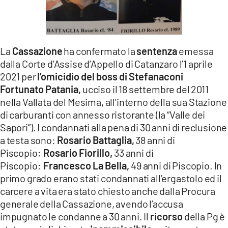
LACITYMAG.IT
ILREGGINO.IT
La
Cassazione
ha confermato la
sentenza
emessa
COSENZACHANNEL.IT
dalla Corte d’Assise d’Appello di Catanzaro l’1 aprile
2021 per
l’omicidio del boss di Stefanaconi
ILVIBONESE.IT
Fortunato Patania,
ucciso il 18 settembre del 2011
CATANZAROCHANNEL.IT
nella Vallata del Mesima, all’interno della sua Stazione
di carburanti con annesso ristorante (la “Valle dei
LACAPITALENEWS.IT
Sapori”). I condannati alla pena di 30 anni di reclusione
a testa sono:
Rosario Battaglia,
38 anni di
Piscopio;
Rosario Fiorillo,
33 anni di
App
Piscopio;
Francesco La Bella,
49 anni di Piscopio. In
ANDROID
primo grado erano stati condannati all’ergastolo ed il
carcere a vita era stato chiesto anche dalla Procura
APPLE
generale della Cassazione, avendo l’accusa
impugnato le condanne a 30 anni. Il
ricorso
della Pg è