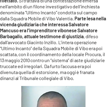
filettato.
Si trattava di una contestazione emersa
nell’ambito di un filone investigativo dell’inchiesta
denominata “Ultimo Incanto” condotta sul campo
dalla Squadra Mobile di Vibo Valentia.
Parte lesa nella
vicenda giudiziaria che interessa Salvatore
Mancuso era l’imprenditore vibonese Salvatore
Barbagallo, attuale testimone di giustizia
, difeso
dall’avvocato Giacinto Inzillo. L’intera operazione
“Ultimo Incanto” della Squadra Mobile di Vibo era poi
scattata, con il coordinamento della locale Procura, il
13 maggio 2010 contro un “sistema” di aste giudiziarie
truccate ed irregolari. Da furto l’accusa era poi
divenuta quella di estorsione, ma oggi è franata
dinanzi al Tribunale collegiale di Vibo.