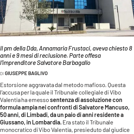
EVENTI
SPORT
Streaming
LAC TV
Il pm della Dda, Annamaria Frustaci, aveva chiesto 8
anni e 9 mesi di reclusione. Parte offesa
LAC NETWORK
l’imprenditore Salvatore Barbagallo
LAC ONAIR
GIUSEPPE BAGLIVO
Estorsione aggravata dal metodo mafioso. Questa
LaC
l’accusa per la quale il Tribunale collegiale di Vibo
Network
Valentia ha emesso
sentenza di assoluzione con
LACPLAY.IT
formula ampia nei confronti di
Salvatore Mancuso
,
50 anni, di Limbadi, da un paio di anni residente a
LACTV.IT
Giussano, in Lombardia.
Era stato il Tribunale
LACONAIR.IT
monocratico di Vibo Valentia, presieduto dal giudice