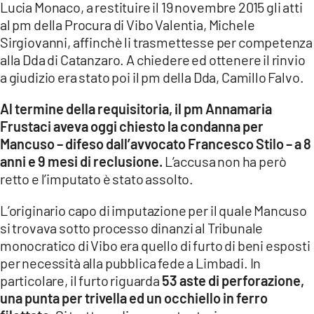
Lucia Monaco, a restituire il 19 novembre 2015 gli atti
LACITYMAG.IT
al pm della Procura di Vibo Valentia, Michele
Sirgiovanni, affinchè li trasmettesse per competenza
ILREGGINO.IT
alla Dda di Catanzaro. A chiedere ed ottenere il rinvio
a giudizio era stato poi il pm della Dda, Camillo Falvo.
COSENZACHANNEL.IT
Al termine della requisitoria, il pm Annamaria
ILVIBONESE.IT
Frustaci aveva oggi chiesto la condanna per
CATANZAROCHANNEL.IT
Mancuso – difeso dall’avvocato Francesco Stilo – a 8
anni e 9 mesi di reclusione.
L’accusa non ha però
LACAPITALENEWS.IT
retto e l’imputato è stato assolto.
L’originario capo di imputazione per il quale Mancuso
App
si trovava sotto processo dinanzi al Tribunale
ANDROID
monocratico di Vibo era quello di furto di beni esposti
per necessità alla pubblica fede a Limbadi. In
APPLE
particolare, il furto riguarda
53 aste di perforazione,
una punta per trivella ed un occhiello in ferro