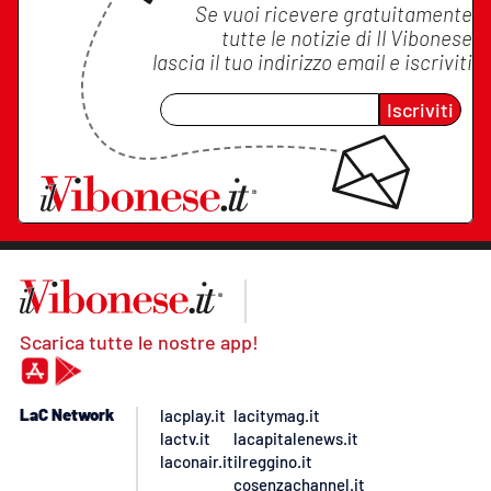
Se vuoi ricevere gratuitamente
tutte le notizie di
Il Vibonese
lascia il tuo indirizzo email e iscriviti
Iscriviti
Scarica tutte le nostre app!
LaC Network
lacplay.it
lacitymag.it
lactv.it
lacapitalenews.it
laconair.it
ilreggino.it
cosenzachannel.it