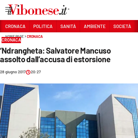
Vai
CRONACA
POLITICA
SANITÀ
AMBIENTE
SOCIETÀ
HOME PAGE
CRONACA
Sezioni
CRONACA
‘Ndrangheta: Salvatore Mancuso
CRONACA
assolto dall’accusa di estorsione
POLITICA
28 giugno 2017
20:27
SANITÀ
AMBIENTE
SOCIETÀ
CULTURA
ECONOMIA E LAVORO