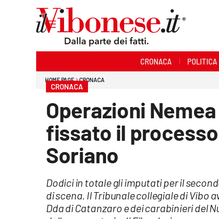
Sezioni
CRONACA
POLITICA
Cronaca
HOME PAGE
CRONACA
CRONACA
Politica
Operazioni Nemea 
Sanità
fissato il processo
Ambiente
Soriano
Società
Dodici in totale gli imputati per il seco
Cultura
di scena. Il Tribunale collegiale di Vibo
Economia e Lavoro
Dda di Catanzaro e dei carabinieri del Nuc