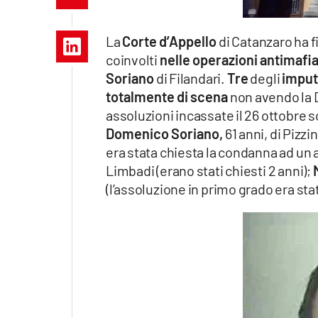
Apple
La
Corte d’Appello
di Catanzaro ha fi
coinvolti
nelle operazioni antimafi
Soriano
di Filandari.
Tre
degli
imput
Vai
totalmente di scena
non avendo la 
assoluzioni incassate il 26 ottobre s
Domenico Soriano,
61 anni, di Pizzi
era stata chiesta la condanna ad un 
Limbadi (erano stati chiesti 2 anni);
(l’assoluzione in primo grado era sta