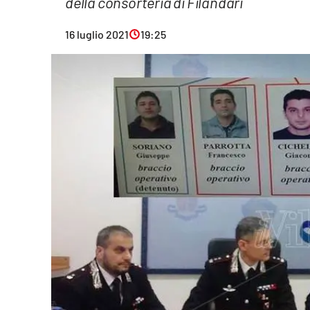
della consorteria di Filandari
Eventi
16 luglio 2021
19:25
Sport
Streaming
LaC TV
Lac Network
LaC OnAir
LaC
Network
lacplay.it
lactv.it