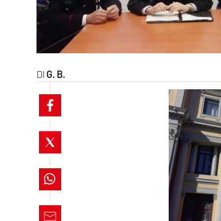
laconair.it
lacitymag.it
ilreggino.it
G. B.
cosenzachannel.it
ilvibonese.it
catanzarochannel.it
lacapitalenews.it
App
Android