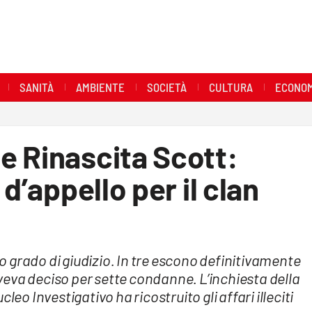
SANITÀ
AMBIENTE
SOCIETÀ
CULTURA
ECONOM
e Rinascita Scott:
 d’appello per il clan
ndo grado di giudizio. In tre escono definitivamente
 aveva deciso per sette condanne. L’inchiesta della
leo Investigativo ha ricostruito gli affari illeciti