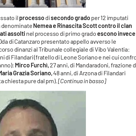
ssato il
processo
di
secondo grado
per 12 imputati
a
denominate
Nemea e Rinascita Scott contro il clan
ati
assolti
nel processo di primo grado
escono invece
Dda di Catanzaro presentato appello avverso le
corso dinanzi al Tribunale collegiale di Vibo Valentia:
nni di Filandari (fratello di Leone Soriano e nei cui confr
anno);
Mirco Furchì,
27 anni, di Mandaradoni, frazione d
Maria Grazia Soriano,
48 anni, di Arzona di Filandari
ta chiesta pure dal pm).
[Continua in basso]