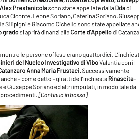
 Alex Prestanicola
sono state appellate dalla
Dda
di
Luca Ciconte, Leone Soriano, Caterina Soriano, Giusep
la Silipigni e Giacomo Cichello sono state appellate a
o grado
si aprirà dinanzi alla
Corte d’Appello
di Catanz
, mentre le persone offese erano quattordici. L’inchies
nieri del Nucleo Investigativo di Vibo
Valentia con il
 Catanzaro Anna Maria Frustaci.
Successivamente
anche – come detto – gli atti dell’inchiesta
Rinascita-
e Giuseppe Soriano ed altri imputati, in modo tale da
e procedimenti.
[Continua in basso]