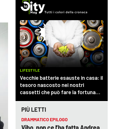
PIÙ LETTI
DRAMMATICO EPILOGO
Vibo, non ce l’ha fatta Andrea