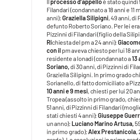
Il
processo d’appello
è stato quindi
Filandari (condannato a 18 anni e 11 
anni);
Graziella Silipigni
, 49 anni, di
defunto Roberto Soriano. Per lei eran
Pizzinni di Filandari (figlio della Si
Ri
chiesta del pm a 24 anni);
Giacomo
con il
pm aveva chiesto per lui 18 ann
residente a Ionadi (condannato a
13 
Soriano,
di 30 anni, di Pizzinni di Fila
Graziella Silipigni. In primo grado chi
Sorianello, di fatto domiciliato a Piz
10 anni e 9 mesi
, chiesti per lui 20 a
Tropea (assolto in primo grado, chies
51 anni, di Pizzinni di Filandari (mog
stati chiesti 4 anni);
Giuseppe Guerr
un anno);
Luciano Marino Artusa,
59
in primo grado);
Alex Prestanicola
,
grado). Le assoluzioni in primo grad