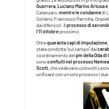
Guerrera, Luciano Marino Artusa e
Catanzaro,
mentre le condanne
di 
Soriano, Francesco Parrotta, Graziel
dai difensori. Il
processo di second
l’11 ottobre
prossimo.
Oltre
quaranta capi di imputazione
stata condotta “sul campo” dai
carabi
coordinamento del
pm della Dda di
sono
confluiti nel processo Nemea
Scott,
che vedevano coinvolti Leone 
unificare con un solo processo i du