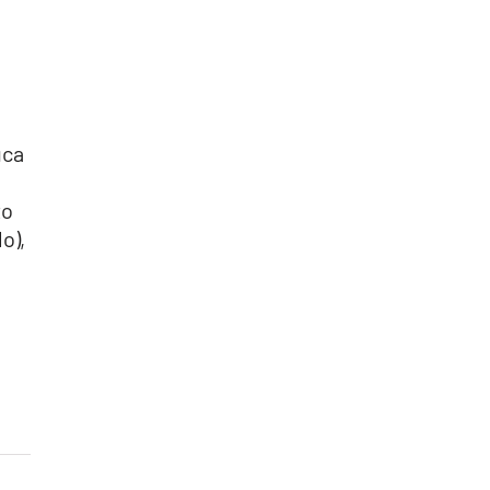
uca
to
o),