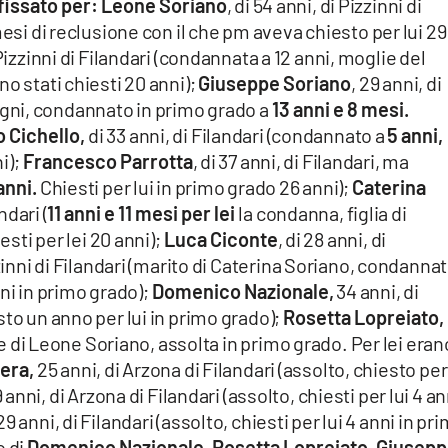
fissato per:
Leone Soriano
, di 54 anni, di Pizzinni di
mesi di reclusione con il che pm aveva chiesto per lui 29
 Pizzinni di Filandari (condannata a 12 anni, moglie del
o stati chiesti 20 anni);
Giuseppe Soriano
, 29 anni, di
lipigni, condannato in primo grado a
13 anni e 8 mesi.
 Cichello,
di 33 anni, di Filandari (condannato a
5 anni,
i);
Francesco Parrotta
, di 37 anni, di Filandari, ma
anni.
Chiesti per lui in primo grado 26 anni);
Caterina
ndari (
11 anni e 11 mesi
per lei
la condanna, figlia di
esti per lei 20 anni);
Luca Ciconte
, di 28 anni, di
zinni di Filandari (marito di Caterina Soriano, condannat
nni in primo grado);
Domenico Nazionale,
34 anni, di
to un anno per lui in primo grado);
Rosetta Lopreiato,
lie di Leone Soriano, assolta in primo grado. Per lei eran
era,
25 anni, di Arzona di Filandari (assolto, chiesto per 
 anni, di Arzona di Filandari (assolto, chiesti per lui 4 an
 29 anni, di Filandari (assolto, chiesti per lui 4 anni in pr
o di
Domenico Nazionale, Rosetta Lopreiato, Giusep