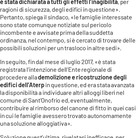
è stata dichiarata a tutti gli effetti l’inagibilità
, per
ragioni di sicurezza, degli edifici in questione».
Pertanto, spiega il sindaco, «le famiglie interessate
sono state comunque notiziate sul pericolo
incombente e avvisate prima della suddetta
ordinanza, nel contempo, si è cercato di trovare delle
possibili soluzioni per un trasloco in altre sedi».
In seguito, fin dal mese di luglio 2017, «è stata
registrata l’intenzione dell’Ente regionale di
procedere alla
demolizione e ricostruzione degli
edifici dell’Aterp
in questione, ed era stata avanzata
la disponibilità a individuare altri alloggi liberi nel
comune di Sant’Onofrio ed, eventualmente,
contribuire al rimborso del canone di fitto in quei casi
in cui le famiglie avessero trovato autonomamente
una soluzione alloggiativa».
Soluzione quest’ultima, rivelatasi inefficace, per