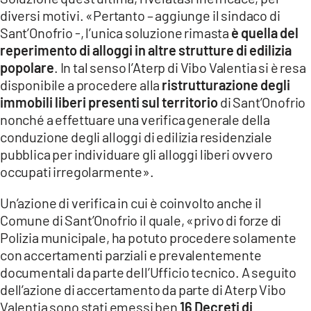
diversi motivi. «Pertanto – aggiunge il sindaco di
Sant’Onofrio -, l’unica soluzione rimasta
è quella del
reperimento di alloggi in altre strutture di edilizia
popolare
. In tal senso l’Aterp di Vibo Valentia si è resa
disponibile a procedere alla
ristrutturazione degli
immobili liberi presenti sul territorio
di Sant’Onofrio
nonché a effettuare una verifica generale della
conduzione degli alloggi di edilizia residenziale
pubblica per individuare gli alloggi liberi ovvero
occupati irregolarmente».
Un’azione di verifica in cui è coinvolto anche il
Comune di Sant’Onofrio il quale, «privo di forze di
Polizia municipale, ha potuto procedere solamente
con accertamenti parziali e prevalentemente
documentali da parte dell’Ufficio tecnico. A seguito
dell’azione di accertamento da parte di Aterp Vibo
Valentia sono stati emessi ben
16 Decreti di