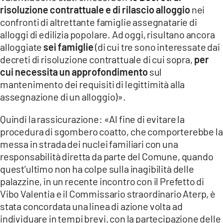
risoluzione contrattuale e di rilascio alloggio
nei
confronti di altrettante famiglie assegnatarie di
alloggi di edilizia popolare. Ad oggi, risultano ancora
alloggiate
sei famiglie
(di cui tre sono interessate dai
decreti di risoluzione contrattuale di cui sopra,
per
cui necessita un approfondimento
sul
mantenimento dei requisiti di legittimità alla
assegnazione di un alloggio)».
Quindi la rassicurazione: «Al fine di evitare la
procedura di sgombero coatto, che comporterebbe la
messa in strada dei nuclei familiari con una
responsabilità diretta da parte del Comune, quando
quest’ultimo non ha colpe sulla inagibilità delle
palazzine, in un recente incontro con il Prefetto di
Vibo Valentia e il Commissario straordinario Aterp, è
stata concordata una linea di azione volta ad
individuare in tempi brevi, con la partecipazione delle