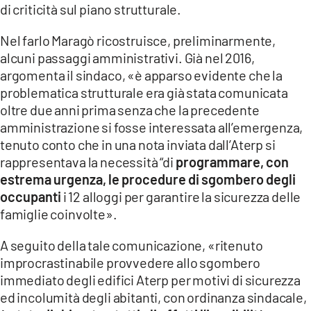
di criticità sul piano strutturale.
LACITYMAG.IT
Nel farlo Maragò ricostruisce, preliminarmente,
ILREGGINO.IT
alcuni passaggi amministrativi. Già nel 2016,
argomenta il sindaco, «è apparso evidente che la
COSENZACHANNEL.IT
problematica strutturale era già stata comunicata
ILVIBONESE.IT
oltre due anni prima senza che la precedente
amministrazione si fosse interessata all’emergenza,
CATANZAROCHANNEL.IT
tenuto conto che in una nota inviata dall’Aterp si
rappresentava la necessità “di
programmare, con
LACAPITALENEWS.IT
estrema urgenza, le procedure di sgombero degli
occupanti
i 12 alloggi per garantire la sicurezza delle
App
famiglie coinvolte».
ANDROID
A seguito della tale comunicazione, «ritenuto
improcrastinabile provvedere allo sgombero
APPLE
immediato degli edifici Aterp per motivi di sicurezza
ed incolumità degli abitanti, con ordinanza sindacale,