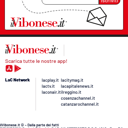
Iscriviti
Scarica tutte le nostre app!
LaC Network
lacplay.it
lacitymag.it
lactv.it
lacapitalenews.it
laconair.it
ilreggino.it
cosenzachannel.it
catanzarochannel.it
ilVibonese.it © – Dalla parte dei fatti