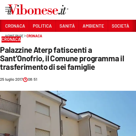
Vai
CRONACA
POLITICA
SANITÀ
AMBIENTE
SOCIETÀ
HOME PAGE
CRONACA
Sezioni
CRONACA
Palazzine Aterp fatiscenti a
CRONACA
Sant’Onofrio, il Comune programma il
POLITICA
trasferimento di sei famiglie
SANITÀ
25 luglio 2017
08:51
AMBIENTE
SOCIETÀ
CULTURA
ECONOMIA E LAVORO