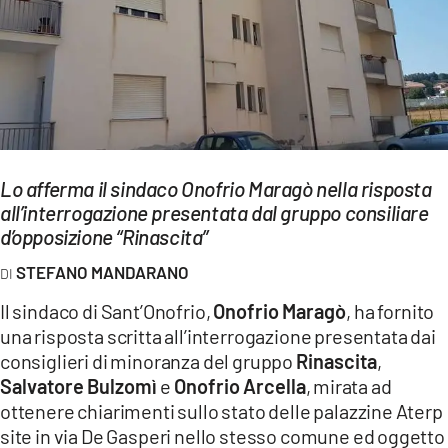
EVENTI
SPORT
Streaming
LAC TV
Lo afferma il sindaco Onofrio Maragò nella risposta
LAC NETWORK
all’interrogazione presentata dal gruppo consiliare
d’opposizione “Rinascita”
LAC ONAIR
STEFANO MANDARANO
LaC
Il sindaco di Sant’Onofrio,
Onofrio Maragò
, ha fornito
Network
una risposta scritta all’interrogazione presentata dai
LACPLAY.IT
consiglieri di minoranza del gruppo
Rinascita
,
Salvatore Bulzomì
e
Onofrio Arcella
, mirata ad
LACTV.IT
ottenere chiarimenti sullo stato delle palazzine Aterp
LACONAIR.IT
site in via De Gasperi nello stesso comune ed oggetto