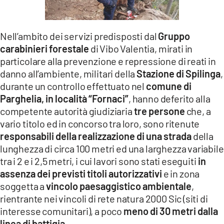
LACITYMAG.IT
ILREGGINO.IT
Nell’ambito dei servizi predisposti dal
Gruppo
carabinieri forestale
di Vibo Valentia, mirati in
COSENZACHANNEL.IT
particolare alla prevenzione e repressione di reati in
danno all’ambiente, militari della
Stazione di Spilinga
,
ILVIBONESE.IT
durante un controllo effettuato nel
comune di
Parghelia, in località “Fornaci”
, hanno deferito alla
CATANZAROCHANNEL.IT
competente autorità giudiziaria
tre persone
che, a
LACAPITALENEWS.IT
vario titolo ed in concorso tra loro, sono ritenute
responsabili della realizzazione di una strada
della
lunghezza di circa 100 metri ed una larghezza variabile
App
tra i 2 e i 2,5 metri, i cui lavori sono stati eseguiti
in
ANDROID
assenza dei previsti titoli autorizzativi
e in zona
soggetta a
vincolo paesaggistico ambientale
,
APPLE
rientrante nei vincoli di rete natura 2000 Sic (siti di
interesse comunitari), a poco
meno di 30 metri dalla
linea di battigia
.