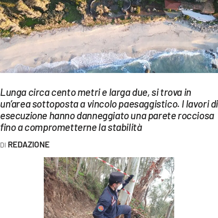
EVENTI
SPORT
Streaming
LAC TV
Lunga circa cento metri e larga due, si trova in
LAC NETWORK
un’area sottoposta a vincolo paesaggistico. I lavori d
esecuzione hanno danneggiato una parete rocciosa
LAC ONAIR
fino a comprometterne la stabilità
LaC
REDAZIONE
Network
LACPLAY.IT
LACTV.IT
LACONAIR.IT