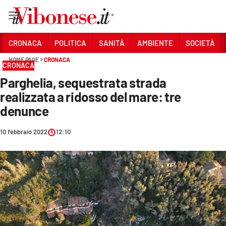
Vai
CRONACA
POLITICA
SANITÀ
AMBIENTE
SOCIETÀ
HOME PAGE
CRONACA
Sezioni
CRONACA
Parghelia, sequestrata strada
CRONACA
realizzata a ridosso del mare: tre
POLITICA
denunce
SANITÀ
10 febbraio 2022
12:10
AMBIENTE
SOCIETÀ
CULTURA
ECONOMIA E LAVORO