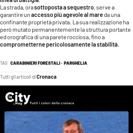
La strada, ora
sottoposta a sequestro
, serve a
garantire un
accesso più agevole al mare
da una
confinante proprietà privata. La sua realizzazione ha
però mutato permanentemente la struttura portante
ed orografica di una parete rocciosa, fino a
comprometterne pericolosamente la stabilità
.
TAG
CARABINIERI FORESTALI ·
PARGHELIA
Cronaca
Tutti gli articoli di