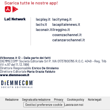
Scarica tutte le nostre app!
LaC Network
lacplay.it
lacitymag.it
lactv.it
lacapitalenews.it
laconair.it
ilreggino.it
cosenzachannel.it
catanzarochannel.it
ilVibonese.it © – Dalla parte dei fatti
DIEMMECOM® Società Editoriale Srl P. IVA 01737800795 R.O.C. 4049 – Reg. Trib
VV n.97 del 11.12.1996
Direttore Responsabile
Enrico De Girolamo
Direttore Editoriale
Maria Grazia Falduto
www.diemmecom.it
Redazione
Segnala alla redazione
Privacy
Cookie policy
Note legali
Gestisci preferenze cookie
Lavora con noi