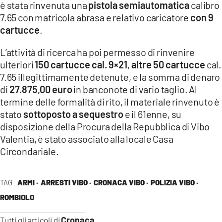
è stata rinvenuta una
pistola semiautomatica
calibro
LACITYMAG.IT
7.65 con matricola abrasa e relativo caricatore
con 9
cartucce
.
ILREGGINO.IT
L’attività di ricerca ha poi permesso di rinvenire
COSENZACHANNEL.IT
ulteriori
150 cartucce cal. 9×21
,
altre 50 cartucce
cal.
7.65 illegittimamente detenute, e la somma di denaro
ILVIBONESE.IT
di
27.875,00 euro
in banconote di vario taglio. Al
CATANZAROCHANNEL.IT
termine delle formalità di rito, il materiale rinvenuto è
stato
sottoposto a sequestro
e il 61enne, su
LACAPITALENEWS.IT
disposizione della Procura della Repubblica di Vibo
Valentia, è stato associato alla locale Casa
App
Circondariale.
ANDROID
TAG
ARMI ·
ARRESTI VIBO ·
CRONACA VIBO ·
POLIZIA VIBO ·
APPLE
ROMBIOLO
Cronaca
Tutti gli articoli di