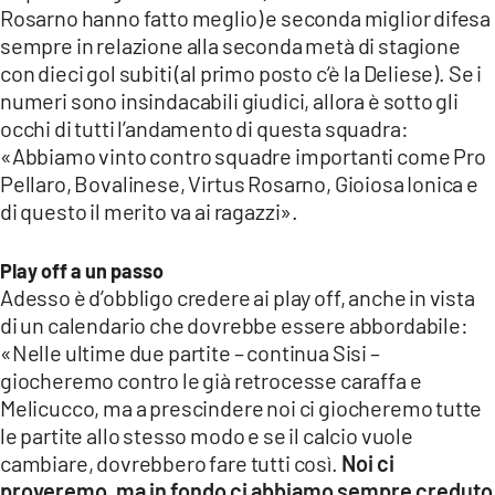
Rosarno hanno fatto meglio) e seconda miglior difesa
sempre in relazione alla seconda metà di stagione
con dieci gol subiti (al primo posto c’è la Deliese). Se i
numeri sono insindacabili giudici, allora è sotto gli
occhi di tutti l’andamento di questa squadra:
«Abbiamo vinto contro squadre importanti come Pro
Pellaro, Bovalinese, Virtus Rosarno, Gioiosa Ionica e
di questo il merito va ai ragazzi».
Play off a un passo
Adesso è d’obbligo credere ai play off, anche in vista
di un calendario che dovrebbe essere abbordabile:
«Nelle ultime due partite – continua Sisi –
giocheremo contro le già retrocesse caraffa e
Melicucco, ma a prescindere noi ci giocheremo tutte
le partite allo stesso modo e se il calcio vuole
cambiare, dovrebbero fare tutti così.
Noi ci
proveremo, ma in fondo ci abbiamo sempre creduto