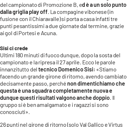
del campionato di Promozione B, e
d è a un solo punto
LACITYMAG.IT
dalla griglia play off
. La compagine vibonese (in
fusione con il Chiaravalle) si porta a casa infatti tre
ILREGGINO.IT
punti pesantissimi a due giornate dal termine, grazie
COSENZACHANNEL.IT
ai gol di Portesi e Acuna.
ILVIBONESE.IT
Sisi ci crede
Ultimi 180 minuti di fuoco dunque, dopo la sosta del
CATANZAROCHANNEL.IT
campionato e la ripresa il 27 aprile. Ecco le parole
LACAPITALENEWS.IT
innanzitutto del
tecnico
Domenico Sisi
:
«Stiamo
facendo un grande girone di ritorno, avendo cambiato
decisamente passo, perché
non dimentichiamo che
App
questa è una squadra completamente nuova e
ANDROID
dunque questi risultati valgono anche doppio
. Il
gruppo si è ben amalgamato e i ragazzi si sono
APPLE
conosciuti».
26 punti nel girone di ritorno (solo Val Gallico e Virtus