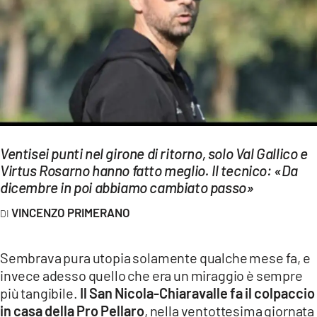
EVENTI
SPORT
Streaming
LAC TV
LAC NETWORK
Ventisei punti nel girone di ritorno, solo Val Gallico e
LAC ONAIR
Virtus Rosarno hanno fatto meglio. Il tecnico: «Da
dicembre in poi abbiamo cambiato passo»
LaC
VINCENZO PRIMERANO
Network
LACPLAY.IT
Sembrava pura utopia solamente qualche mese fa, e
invece adesso quello che era un miraggio è sempre
LACTV.IT
più tangibile.
Il San Nicola-Chiaravalle fa il colpaccio
LACONAIR.IT
in casa della Pro Pellaro
, nella ventottesima giornata