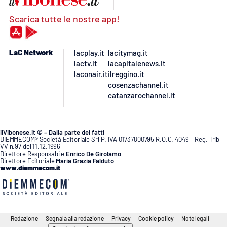
Scarica tutte le nostre app!
LaC Network
lacplay.it
lacitymag.it
lactv.it
lacapitalenews.it
laconair.it
ilreggino.it
cosenzachannel.it
catanzarochannel.it
ilVibonese.it © – Dalla parte dei fatti
DIEMMECOM® Società Editoriale Srl P. IVA 01737800795 R.O.C. 4049 – Reg. Trib
VV n.97 del 11.12.1996
Direttore Responsabile
Enrico De Girolamo
Direttore Editoriale
Maria Grazia Falduto
www.diemmecom.it
Redazione
Segnala alla redazione
Privacy
Cookie policy
Note legali