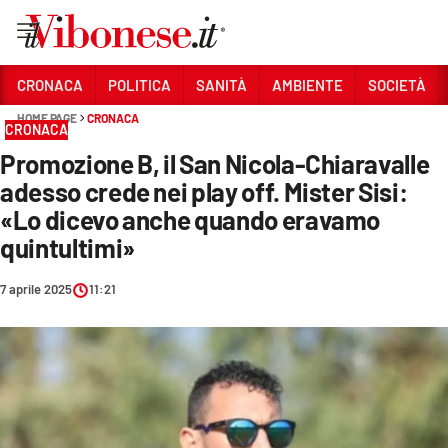
Vai
CRONACA
POLITICA
SANITÀ
AMBIENTE
SOCIETÀ
HOME PAGE
CRONACA
Sezioni
CRONACA
Promozione B, il San Nicola-Chiaravalle
CRONACA
adesso crede nei play off. Mister Sisi:
POLITICA
«Lo dicevo anche quando eravamo
quintultimi»
SANITÀ
AMBIENTE
7 aprile 2025
11:21
SOCIETÀ
CULTURA
ECONOMIA E LAVORO