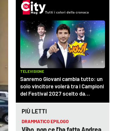
PIÙ LETTI
DRAMMATICO EPILOGO
Vibo, non ce l’ha fatta Andrea