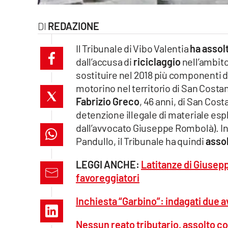
laconair.it
REDAZIONE
lacitymag.it
Il Tribunale di Vibo Valentia
ha assol
dall’accusa di
riciclaggio
nell’ambito
ilreggino.it
sostituire nel 2018 più componenti di
cosenzachannel.it
motorino nel territorio di San Costan
Fabrizio Greco
, 46 anni, di San Cos
ilvibonese.it
detenzione illegale di materiale es
dall’avvocato Giuseppe Rombolà). In
catanzarochannel.it
Pandullo, il Tribunale ha quindi
assol
lacapitalenews.it
LEGGI ANCHE:
Latitanze di Giusepp
favoreggiatori
App
Inchiesta “Garbino”: indagati due 
Android
Nessun reato tributario, assolto c