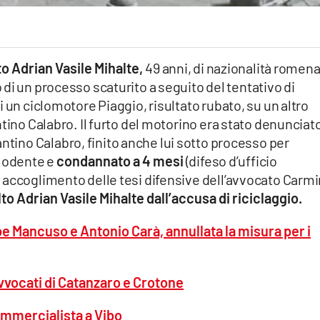
to Adrian Vasile Mihalte,
49 anni, di nazionalità romena
 di un processo scaturito a seguito del tentativo di
 un ciclomotore Piaggio, risultato rubato, su un altro
tino Calabro. Il furto del motorino era stato denunciat
tantino Calabro, finito anche lui sotto processo per
plodente e
condannato a 4 mesi
(difeso d’ufficio
 accoglimento delle tesi difensive dell’avvocato Carm
to Adrian Vasile Mihalte dall’accusa di riciclaggio.
e Mancuso e Antonio Carà, annullata la misura per i
avvocati di Catanzaro e Crotone
ommercialista a Vibo