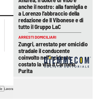
anche il nostro: alla famiglia e
a Lorenzo l’abbraccio della
redazione de Il Vibonese e di
lacplay.it
lacitymag.it
tutto il Gruppo LaC
lactv.it
lacapitalenews.it
laconair.it
ilreggino.it
ARRESTI DOMICILIARI
cosenzachannel.it
Zungri, arrestato per omicidio
catanzarochannel.it
stradale il conducente
coinvolto nell'incidente
costato la vita a Carmelo
Purita
ie
Lavora con noi