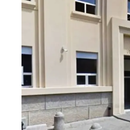
Eventi
Sport
Streaming
LaC TV
Lac Network
LaC OnAir
LaC
Network
lacplay.it
lactv.it