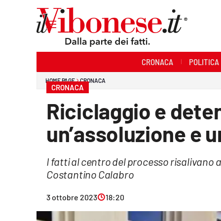
Sezioni
CRONACA
POLITICA
Cronaca
HOME PAGE
CRONACA
CRONACA
Politica
Riciclaggio e dete
Sanità
un’assoluzione e 
Ambiente
I fatti al centro del processo risalivano 
Società
Costantino Calabro
Cultura
3 ottobre 2023
18:20
Economia e Lavoro