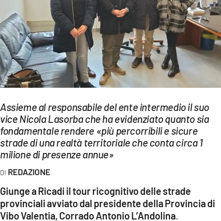
EVENTI
SPORT
Streaming
LAC TV
LAC NETWORK
Assieme al responsabile del ente intermedio il suo
LAC ONAIR
vice Nicola Lasorba che ha evidenziato quanto sia
fondamentale rendere «più percorribili e sicure
strade di una realtà territoriale che conta circa 1
LaC
milione di presenze annue»
Network
LACPLAY.IT
REDAZIONE
Giunge a Ricadi il tour ricognitivo delle strade
LACTV.IT
provinciali avviato dal presidente della Provincia di
LACONAIR.IT
Vibo Valentia, Corrado Antonio L’Andolina
.