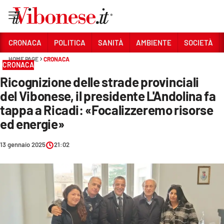
Vai
CRONACA
POLITICA
SANITÀ
AMBIENTE
SOCIETÀ
HOME PAGE
CRONACA
Sezioni
CRONACA
Ricognizione delle strade provinciali
CRONACA
del Vibonese, il presidente L'Andolina fa
POLITICA
tappa a Ricadi: «Focalizzeremo risorse
ed energie»
SANITÀ
AMBIENTE
13 gennaio 2025
21:02
SOCIETÀ
CULTURA
ECONOMIA E LAVORO