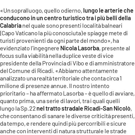
LACITYMAG.IT
«Un sopralluogo, quello odierno,
lungo le arterie che
conducono in un centro turistico tra i più belli della
ILREGGINO.IT
Calabria
nel quale sono presenti località balneari
(Capo Vaticano la più conosciuta) e spiagge mete di
COSENZACHANNEL.IT
turisti provenienti da ogni parte del mondo», ha
ILVIBONESE.IT
evidenziato l’ingegnere
Nicola Lasorba
, presente al
focus sulla viabilità nella duplice veste di vice
CATANZAROCHANNEL.IT
presidente della Provincia di Vibo e di amministratore
del Comune di Ricadi. «Abbiamo attentamente
LACAPITALENEWS.IT
analizzato una realtà territoriale che conta circa 1
milione di presenze annue. Il nostro intento
App
prioritario – ha affermato Lasorba – è quello di avviare,
quanto prima, una serie di lavori, tra i quali quelli
ANDROID
lungo la Sp.22
nel tratto stradale Ricadi-San Nicolò
,
APPLE
che consentano di sanare le diverse criticità presenti,
da tempo, e rendere quindi più percorribili e sicure
anche con interventi di natura strutturale le strade