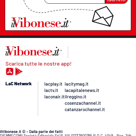
Scarica tutte le nostre app!
LaC Network
lacplay.it
lacitymag.it
lactv.it
lacapitalenews.it
laconair.it
ilreggino.it
cosenzachannel.it
catanzarochannel.it
ilVibonese.it © – Dalla parte dei fatti
DIEMMECOM® Società Editoriale Srl P. IVA 01737800795 R.O.C. 4049 – Reg. Trib