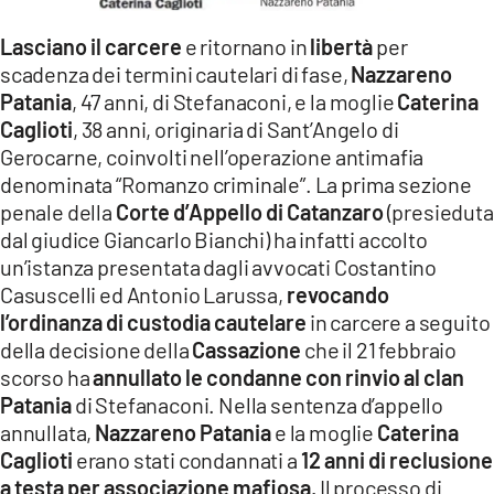
LACITYMAG.IT
Lasciano il carcere
e ritornano in
libertà
per
scadenza dei termini cautelari di fase,
Nazzareno
ILREGGINO.IT
Patania
, 47 anni, di Stefanaconi, e la moglie
Caterina
COSENZACHANNEL.IT
Caglioti
, 38 anni, originaria di Sant’Angelo di
Gerocarne, coinvolti nell’operazione antimafia
ILVIBONESE.IT
denominata “Romanzo criminale”. La prima sezione
penale della
Corte d’Appello di Catanzaro
(presieduta
CATANZAROCHANNEL.IT
dal giudice Giancarlo Bianchi) ha infatti accolto
un’istanza presentata dagli avvocati Costantino
LACAPITALENEWS.IT
Casuscelli ed Antonio Larussa,
revocando
l’ordinanza di custodia cautelare
in carcere a seguito
App
della decisione della
Cassazione
che il 21 febbraio
ANDROID
scorso ha
annullato le condanne con rinvio al clan
Patania
di Stefanaconi. Nella sentenza d’appello
APPLE
annullata,
Nazzareno Patania
e la moglie
Caterina
Caglioti
erano stati condannati a
12 anni di reclusione
a testa per associazione mafiosa.
Il processo di