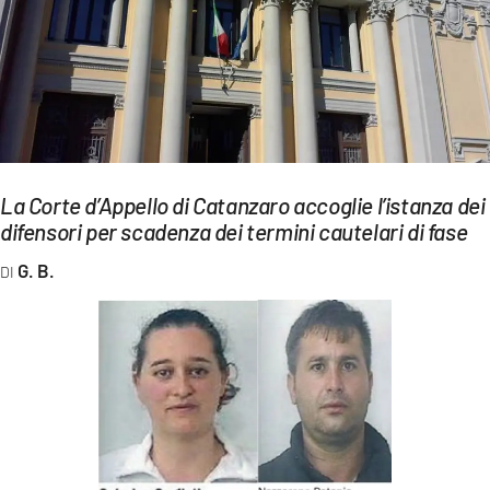
EVENTI
SPORT
Streaming
LAC TV
La Corte d’Appello di Catanzaro accoglie l’istanza dei
LAC NETWORK
difensori per scadenza dei termini cautelari di fase
LAC ONAIR
G. B.
LaC
Network
LACPLAY.IT
LACTV.IT
LACONAIR.IT