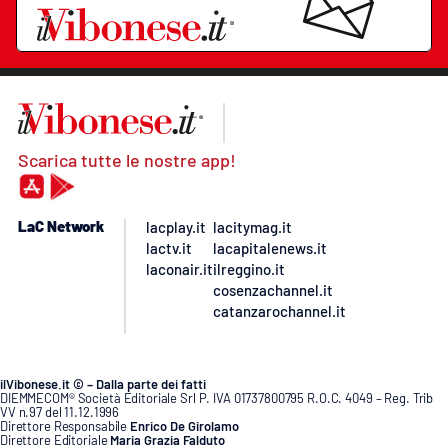
Scarica tutte le nostre app!
LaC Network
lacplay.it
lacitymag.it
lactv.it
lacapitalenews.it
laconair.it
ilreggino.it
cosenzachannel.it
catanzarochannel.it
ilVibonese.it © – Dalla parte dei fatti
DIEMMECOM® Società Editoriale Srl P. IVA 01737800795 R.O.C. 4049 – Reg. Trib
VV n.97 del 11.12.1996
Direttore Responsabile
Enrico De Girolamo
Direttore Editoriale
Maria Grazia Falduto