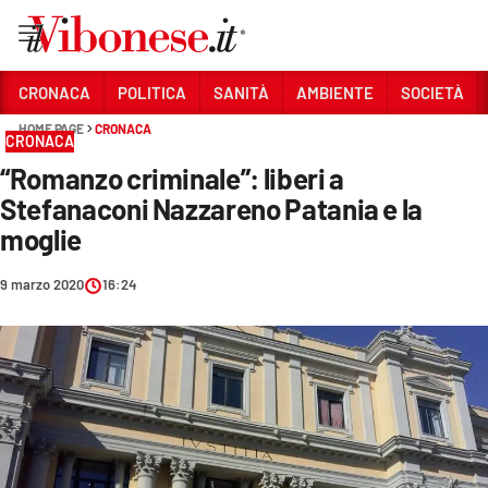
Vai
CRONACA
POLITICA
SANITÀ
AMBIENTE
SOCIETÀ
HOME PAGE
CRONACA
Sezioni
CRONACA
“Romanzo criminale”: liberi a
CRONACA
Stefanaconi Nazzareno Patania e la
POLITICA
moglie
SANITÀ
9 marzo 2020
16:24
AMBIENTE
SOCIETÀ
CULTURA
ECONOMIA E LAVORO