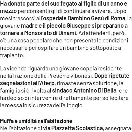
Ha donato parte del suo fegato al figlio di un anno e
LACITYMAG.IT
mezzo
per consentirgli di continuare a vivere. Dopo
mesi trascorsi all’
ospedale Bambino Gesù di Roma
, la
ILREGGINO.IT
giovane
madre e il piccolo Giuseppe si preparano a
tornare a Monsoreto di Dinami.
Ad attenderli, però,
COSENZACHANNEL.IT
c’è una casa popolare che non presenta le condizioni
ILVIBONESE.IT
necessarie per ospitare un bambino sottoposto a
trapianto.
CATANZAROCHANNEL.IT
La vicenda riguarda una giovane coppia residente
LACAPITALENEWS.IT
nella frazione delle Preserre vibonesi.
Dopo ripetute
segnalazioni all’Aterp
, rimaste senza soluzione, la
App
famiglia si è rivolta al
sindaco Antonino Di Bella
, che
ha deciso di intervenire direttamente per sollecitare
ANDROID
la messa in sicurezza dell’alloggio.
APPLE
Muffa e umidità nell’abitazione
Nell’abitazione di
via Piazzetta Scolastica
, assegnata