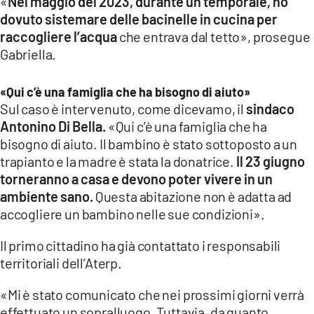
«
Nel maggio del 2023, durante un temporale, ho
dovuto sistemare delle bacinelle in cucina per
raccogliere l’acqua
che entrava dal tetto», prosegue
Gabriella.
«Qui c’è una famiglia che ha bisogno di aiuto»
Sul caso è intervenuto, come dicevamo, il
sindaco
Antonino Di Bella.
«Qui c’è una famiglia che ha
bisogno di aiuto. Il bambino è stato sottoposto a un
trapianto e la madre è stata la donatrice.
Il 23 giugno
torneranno a casa e devono poter vivere in un
ambiente sano.
Questa abitazione non è adatta ad
accogliere un bambino nelle sue condizioni».
Il primo cittadino ha già contattato i responsabili
territoriali dell’Aterp.
«Mi è stato comunicato che nei prossimi giorni verrà
effettuato un sopralluogo. Tuttavia, da quanto