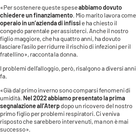
«Per sostenere queste spese
abbiamo dovuto
chiedere un finanziamento
. Mio marito lavora come
operaio in un’azienda di infissi
e ha chiesto il
congedo parentale per assisterci. Anche il nostro
figlio maggiore, che ha quattro anni, ha dovuto
lasciare l’asilo per ridurre il rischio di infezioni per il
fratellino», racconta la donna.
I problemi dell’alloggio, però, risalgono a diversi anni
fa.
«Già dal primo inverno sono comparsi fenomeni di
umidità.
Nel 2022 abbiamo presentato la prima
segnalazione all’Aterp
dopo un ricovero del nostro
primo figlio per problemi respiratori. Ci veniva
risposto che sarebbero intervenuti, ma non è mai
successo».