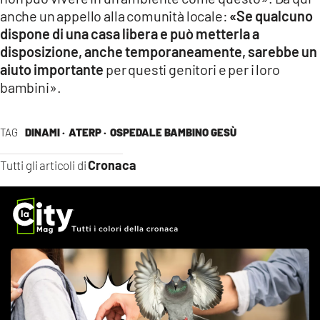
anche un appello alla comunità locale:
«Se qualcuno
dispone di una casa libera e può metterla a
disposizione, anche temporaneamente, sarebbe un
aiuto importante
per questi genitori e per i loro
bambini».
TAG
DINAMI ·
ATERP ·
OSPEDALE BAMBINO GESÙ
Cronaca
Tutti gli articoli di