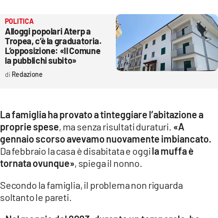
POLITICA
Alloggi popolari Aterp a
Tropea, c’è la graduatoria.
L’opposizione: «Il Comune
la pubblichi subito»
Redazione
La famiglia ha provato a tinteggiare l’abitazione a
proprie spese
, ma senza risultati duraturi.
«A
gennaio scorso avevamo nuovamente imbiancato.
Da febbraio la casa è disabitata e oggi
la muffa è
tornata ovunque»
, spiega il nonno.
Secondo la famiglia, il problema non riguarda
soltanto le pareti.