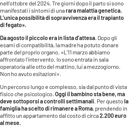
nell’ottobre del 2024. Tre giorni dopo il parto si sono
manifestati i sintomi di una
rara malattia genetica.
L’unica possibilità di sopravvivenza era il trapianto
di fegato».
Da agosto il piccolo era in lista d’attesa
. Dopo gli
esami di compatibilità, la madre ha potuto donare
parte del proprio organo. «L’11 marzo abbiamo
affrontato l’intervento. Io sono entrata in sala
operatoria alle otto del mattino, lui a mezzogiorno.
Non ho avuto esitazioni».
Un percorso lungo e complesso, sia dal punto di vista
fisico che psicologico.
Oggi il bambino sta bene, ma
deve sottoporsi a controlli settimanali
. Per questo
la
famiglia ha scelto di rimanere a Roma
, prendendo in
affitto un appartamento dal costo di circa
2.200 euro
al mese.