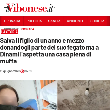
Vai
CRONACA
POLITICA
SANITÀ
AMBIENTE
SOCIETÀ
HOME PAGE
CRONACA
Sezioni
LA STORIA
Salva il figlio di un anno e mezzo
CRONACA
donandogli parte del suo fegato ma a
POLITICA
Dinami l’aspetta una casa piena di
muffa
SANITÀ
AMBIENTE
11 giugno 2026
04:15
SOCIETÀ
CULTURA
ECONOMIA E LAVORO