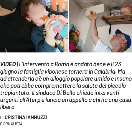
EVENTI
SPORT
Streaming
LAC TV
LAC NETWORK
| L’intervento a Roma è andato bene e il 23
VIDEO
LAC ONAIR
giugno la famiglia vibonese tornerà in Calabria. Ma
ad attenderla c’è un alloggio popolare umido e insano
che potrebbe compromettere la salute del piccolo
LaC
Network
trapiantato. Il sindaco Di Bella chiede interventi
urgenti all’Aterp e lancia un appello a chi ha una casa
LACPLAY.IT
libera
LACTV.IT
CRISTINA IANNUZZI
GIORNALISTA
LACONAIR.IT