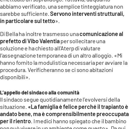
abbiamo verificato, una semplice tinteggiatura non
sarebbe sufficiente.
Servono interventi strutturali,
in particolare sul tetto
».
Di Bella ha inoltre trasmesso una
comunicazione al
prefetto di Vibo Valentia
per sollecitare una
soluzione e ha chiesto all’Aterp di valutare
l’assegnazione temporanea di un altro alloggio. «Mi
hanno fornito la modulistica necessaria per avviare la
procedura. Verificheranno se ci sono abitazioni
disponibili».
L’appello del sindaco alla comunità
Il sindaco segue quotidianamente l’evolversi della
situazione.
«La famiglia è felice perché il trapianto è
andato bene, ma è comprensibilmente preoccupata
per il rientro
. I medici hanno spiegato che il bambino
non può vivere in un ambiente come questo». Da qui