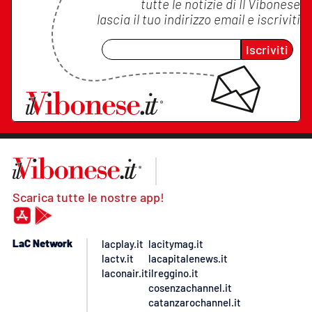
tutte le notizie di
Il Vibonese
lascia il tuo indirizzo email e iscriviti
Iscriviti
Scarica tutte le nostre app!
LaC Network
lacplay.it
lacitymag.it
lactv.it
lacapitalenews.it
laconair.it
ilreggino.it
cosenzachannel.it
catanzarochannel.it