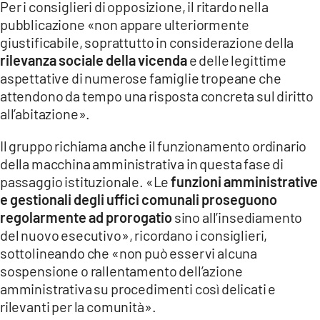
Per i consiglieri di opposizione, il ritardo nella
pubblicazione «non appare ulteriormente
giustificabile, soprattutto in considerazione della
rilevanza sociale della vicenda
e delle legittime
aspettative di numerose famiglie tropeane che
attendono da tempo una risposta concreta sul diritto
all’abitazione».
Il gruppo richiama anche il funzionamento ordinario
della macchina amministrativa in questa fase di
passaggio istituzionale. «Le
funzioni amministrative
e gestionali degli uffici comunali proseguono
regolarmente ad prorogatio
sino all’insediamento
del nuovo esecutivo», ricordano i consiglieri,
sottolineando che «non può esservi alcuna
sospensione o rallentamento dell’azione
amministrativa su procedimenti così delicati e
rilevanti per la comunità».