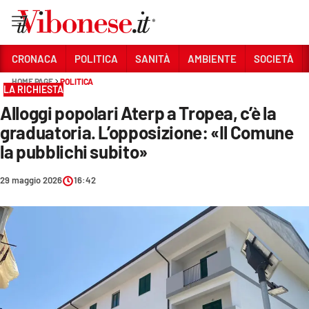
Vai
CRONACA
POLITICA
SANITÀ
AMBIENTE
SOCIETÀ
HOME PAGE
POLITICA
Sezioni
LA RICHIESTA
Alloggi popolari Aterp a Tropea, c’è la
CRONACA
graduatoria. L’opposizione: «Il Comune
POLITICA
la pubblichi subito»
SANITÀ
29 maggio 2026
16:42
AMBIENTE
SOCIETÀ
CULTURA
ECONOMIA E LAVORO