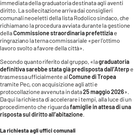
immediata della graduatoria destinata agli aventi
LACITYMAG.IT
diritto. La sollecitazione arriva dai consiglieri
comunali neoeletti della lista Rodolico sindaco, che
ILREGGINO.IT
richiamano la procedura avviata durante la gestione
della
Commissione straordinaria prefettizia
e
COSENZACHANNEL.IT
ringraziano la terna commissariale «per l’ottimo
ILVIBONESE.IT
lavoro svolto a favore della città».
CATANZAROCHANNEL.IT
Secondo quanto riferito dal gruppo, «la
graduatoria
definitiva sarebbe stata già predisposta dall’Aterp
e
LACAPITALENEWS.IT
trasmessa ufficialmente al
Comune di Tropea
tramite Pec, con acquisizione agli atti e
App
protocollazione avvenuta in data
25 maggio 2026
».
Da qui la richiesta di accelerare i tempi, alla luce di un
ANDROID
procedimento che riguarda
famiglie in attesa di una
APPLE
risposta sul diritto all’abitazione
.
La richiesta agli uffici comunali