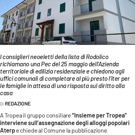
EVENTI
SPORT
Streaming
LAC TV
I consiglieri neoeletti della lista di Rodolico
LAC NETWORK
richiamano una Pec del 25 maggio dell’Azienda
territoriale di edilizia residenziale e chiedono agli
LAC ONAIR
uffici comunali di completare al più presto l’iter per
le famiglie in attesa di una risposta sul diritto alla
LaC
casa
Network
REDAZIONE
LACPLAY.IT
A Tropea il gruppo consiliare
“Insieme per Tropea”
LACTV.IT
interviene sull’assegnazione degli alloggi popolari
LACONAIR.IT
Aterp
e chiede al Comune la pubblicazione