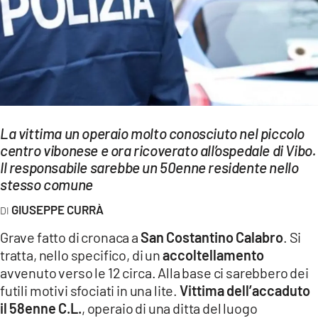
EVENTI
SPORT
Streaming
LAC TV
La vittima un operaio molto conosciuto nel piccolo
LAC NETWORK
centro vibonese e ora ricoverato all’ospedale di Vibo.
Il responsabile sarebbe un 50enne residente nello
LAC ONAIR
stesso comune
LaC
GIUSEPPE CURRÀ
Network
Grave fatto di cronaca a
San Costantino Calabro
. Si
LACPLAY.IT
tratta, nello specifico, di un
accoltellamento
avvenuto verso le 12 circa. Alla base ci sarebbero dei
LACTV.IT
futili motivi sfociati in una lite.
Vittima dell’accaduto
LACONAIR.IT
il 58enne C.L.
, operaio di una ditta del luogo