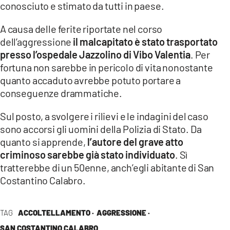
conosciuto e stimato da tutti in paese.
LACITYMAG.IT
A causa delle ferite riportate nel corso
ILREGGINO.IT
dell’aggressione
il malcapitato è stato trasportato
presso l’ospedale Jazzolino di Vibo Valentia
. Per
COSENZACHANNEL.IT
fortuna non sarebbe in pericolo di vita nonostante
ILVIBONESE.IT
quanto accaduto avrebbe potuto portare a
conseguenze drammatiche.
CATANZAROCHANNEL.IT
Sul posto, a svolgere i rilievi e le indagini del caso
LACAPITALENEWS.IT
sono accorsi gli uomini della Polizia di Stato. Da
quanto si apprende,
l’autore del grave atto
App
criminoso sarebbe già stato individuato
. Sì
tratterebbe di un 50enne, anch’egli abitante di San
ANDROID
Costantino Calabro.
APPLE
TAG
ACCOLTELLAMENTO ·
AGGRESSIONE ·
SAN COSTANTINO CALABRO