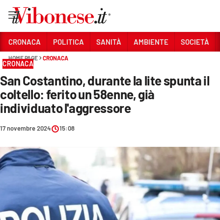
Vai
CRONACA
POLITICA
SANITÀ
AMBIENTE
SOCIETÀ
HOME PAGE
CRONACA
Sezioni
CRONACA
San Costantino, durante la lite spunta il
CRONACA
coltello: ferito un 58enne, già
POLITICA
individuato l'aggressore
SANITÀ
17 novembre 2024
15:08
AMBIENTE
SOCIETÀ
CULTURA
ECONOMIA E LAVORO