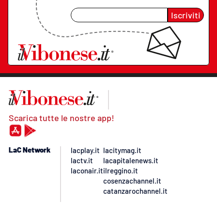
Iscriviti
Scarica tutte le nostre app!
LaC Network
lacplay.it
lacitymag.it
lactv.it
lacapitalenews.it
laconair.it
ilreggino.it
cosenzachannel.it
catanzarochannel.it