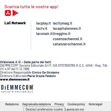
Scarica tutte le nostre app!
LaC Network
lacplay.it
lacitymag.it
lactv.it
lacapitalenews.it
laconair.it
ilreggino.it
cosenzachannel.it
catanzarochannel.it
ilVibonese.it © – Dalla parte dei fatti
DIEMMECOM® Società Editoriale Srl P. IVA 01737800795 R.O.C. 4049 – Reg. Trib
VV n.97 del 11.12.1996
Direttore Responsabile
Enrico De Girolamo
Direttore Editoriale
Maria Grazia Falduto
www.diemmecom.it
Redazione
Segnala alla redazione
Privacy
Cookie policy
Note legali
Gestisci preferenze cookie
Lavora con noi