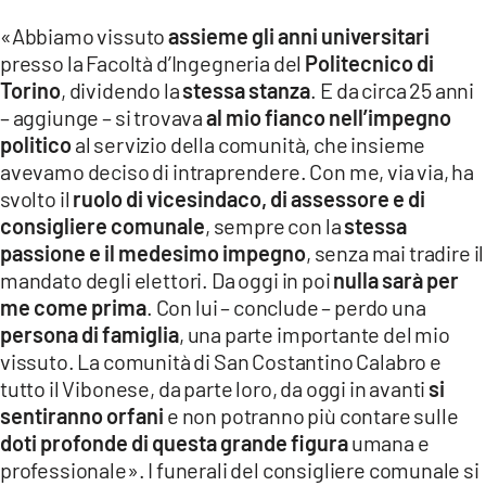
«Abbiamo vissuto
assieme gli anni universitari
presso la Facoltà d’Ingegneria del
Politecnico di
Torino
, dividendo la
stessa stanza
. E da circa 25 anni
– aggiunge – si trovava
al mio fianco nell’impegno
politico
al servizio della comunità, che insieme
avevamo deciso di intraprendere. Con me, via via, ha
svolto il
ruolo di vicesindaco, di assessore e di
consigliere comunale
, sempre con la
stessa
passione e il medesimo impegno
, senza mai tradire il
mandato degli elettori. Da oggi in poi
nulla sarà per
me come prima
. Con lui – conclude – perdo una
persona di famiglia
, una parte importante del mio
vissuto. La comunità di San Costantino Calabro e
tutto il Vibonese, da parte loro, da oggi in avanti
si
sentiranno orfani
e non potranno più contare sulle
doti profonde di questa grande figura
umana e
professionale». I funerali del consigliere comunale si