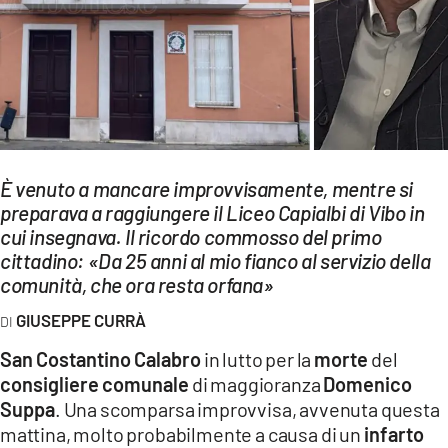
EVENTI
SPORT
Streaming
LAC TV
È venuto a mancare improvvisamente, mentre si
LAC NETWORK
preparava a raggiungere il Liceo Capialbi di Vibo in
cui insegnava. Il ricordo commosso del primo
LAC ONAIR
cittadino: «Da 25 anni al mio fianco al servizio della
comunità, che ora resta orfana»
LaC
Network
GIUSEPPE CURRÀ
LACPLAY.IT
San Costantino Calabro
in lutto per la
morte
del
consigliere comunale
di maggioranza
Domenico
LACTV.IT
Suppa
. Una scomparsa improvvisa, avvenuta questa
LACONAIR.IT
mattina, molto probabilmente a causa di un
infarto