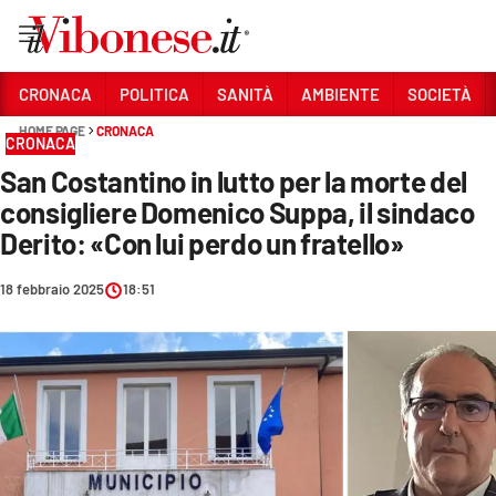
Vai
CRONACA
POLITICA
SANITÀ
AMBIENTE
SOCIETÀ
HOME PAGE
CRONACA
Sezioni
CRONACA
San Costantino in lutto per la morte del
CRONACA
consigliere Domenico Suppa, il sindaco
POLITICA
Derito: «Con lui perdo un fratello»
SANITÀ
18 febbraio 2025
18:51
AMBIENTE
SOCIETÀ
CULTURA
ECONOMIA E LAVORO