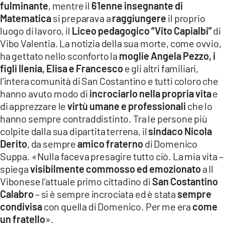
fulminante
, mentre il
61enne insegnante di
LACITYMAG.IT
Matematica
si preparava a
raggiungere
il proprio
luogo di lavoro, il
Liceo pedagogico “Vito Capialbi”
di
ILREGGINO.IT
Vibo Valentia. La notizia della sua morte, come ovvio,
ha gettato nello sconforto la
moglie Angela Pezzo, i
COSENZACHANNEL.IT
figli Ilenia, Elisa e Francesco
e gli altri familiari,
ILVIBONESE.IT
l’intera comunità di San Costantino e tutti coloro che
hanno avuto modo di
incrociarlo nella propria vita
e
CATANZAROCHANNEL.IT
di apprezzare le
virtù umane e professionali
che lo
hanno sempre contraddistinto. Tra le persone più
LACAPITALENEWS.IT
colpite dalla sua dipartita terrena, il
sindaco Nicola
Derito
, da sempre
amico fraterno
di Domenico
App
Suppa. «Nulla faceva presagire tutto ciò. La mia vita –
ANDROID
spiega
visibilmente commosso ed emozionato
a Il
Vibonese l’attuale primo cittadino di
San Costantino
APPLE
Calabro
– si è sempre incrociata ed è stata
sempre
condivisa
con quella di Domenico. Per me era
come
un fratello
».