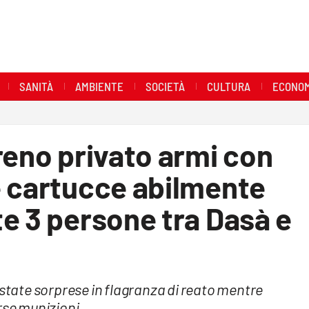
SANITÀ
AMBIENTE
SOCIETÀ
CULTURA
ECONOM
reno privato armi con
e cartucce abilmente
e 3 persone tra Dasà e
 state sorprese in flagranza di reato mentre
rse munizioni