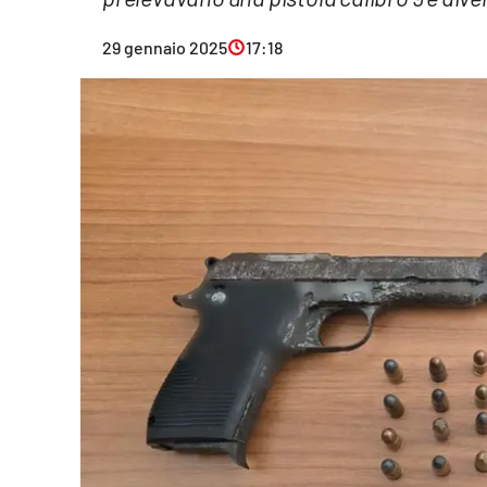
Eventi
29 gennaio 2025
17:18
Sport
Streaming
LaC TV
Lac Network
LaC OnAir
LaC
Network
lacplay.it
lactv.it