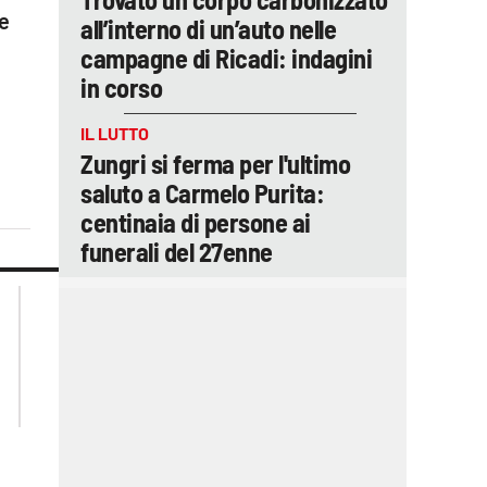
le
all’interno di un’auto nelle
campagne di Ricadi: indagini
in corso
IL LUTTO
Zungri si ferma per l'ultimo
saluto a Carmelo Purita:
centinaia di persone ai
funerali del 27enne
lacplay.it
lacitymag.it
lactv.it
lacapitalenews.it
laconair.it
ilreggino.it
cosenzachannel.it
catanzarochannel.it