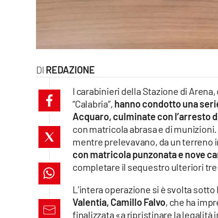
laconair.it
lacitymag.it
ilreggino.it
REDAZIONE
cosenzachannel.it
I carabinieri della Stazione di Arena
“Calabria”,
hanno condotto una serie 
ilvibonese.it
Acquaro, culminate con l’arresto d
con matricola abrasa e di munizioni.
catanzarochannel.it
mentre prelevavano, da un terreno in
lacapitalenews.it
con matricola punzonata e nove ca
completare il sequestro ulteriori tre
App
L’intera operazione si è svolta sotto 
Android
Valentia, Camillo Falvo
, che ha impr
finalizzata «a ripristinare la legalità