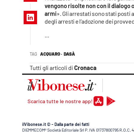
Apple
vengono risolte non con il dialogo o
armi
». Gli arrestati sono stati posti
degli arresti e l’adozione dei provv
…
Vai
TAG
ACQUARO ·
DASÀ
Tutti gli articoli di
Cronaca
Scarica tutte le nostre app!
ilVibonese.it © – Dalla parte dei fatti
DIEMMECOM® Società Editoriale Srl P. IVA 01737800795 R.O.C. 404