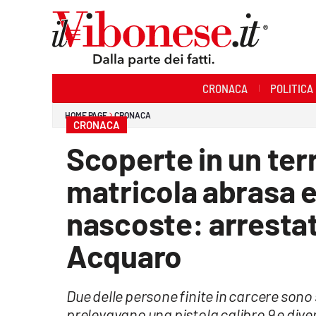
Sezioni
CRONACA
POLITICA
Cronaca
HOME PAGE
CRONACA
CRONACA
Politica
Scoperte in un ter
Sanità
matricola abrasa 
Ambiente
nascoste: arrestat
Società
Acquaro
Cultura
Due delle persone finite in carcere sono
Economia e Lavoro
prelevavano una pistola calibro 9 e dive