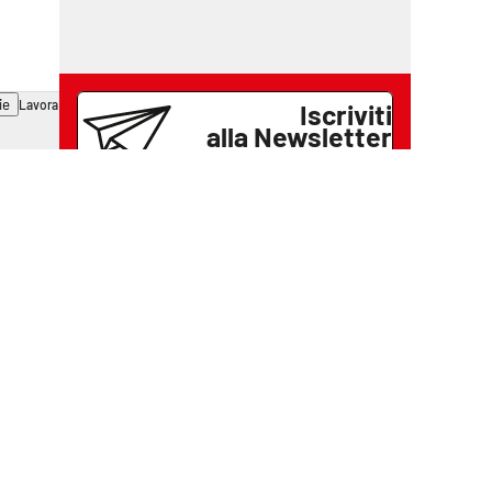
ie
Lavora con noi
Iscriviti
alla Newsletter
Se vuoi ricevere gratuitamente
tutte le notizie di
Il Vibonese
lascia il tuo indirizzo email e
iscriviti
Iscriviti