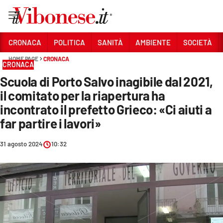
Vai
CRONACA
POLITICA
SANITÀ
AMBIENTE
SOCIETÀ
HOME PAGE
CRONACA
Sezioni
CRONACA
Scuola di Porto Salvo inagibile dal 2021,
CRONACA
il comitato per la riapertura ha
POLITICA
incontrato il prefetto Grieco: «Ci aiuti a
far partire i lavori»
SANITÀ
AMBIENTE
31 agosto 2024
10:32
SOCIETÀ
CULTURA
ECONOMIA E LAVORO