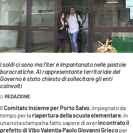
EVENTI
SPORT
Streaming
LAC TV
LAC NETWORK
I soldi ci sono ma l'iter è impantanato nelle pastoie
LAC ONAIR
burocratiche. Al rappresentante territoriale del
Governo è stato chiesto di sollecitare gli enti
coinvolti
LaC
Network
REDAZIONE
LACPLAY.IT
Il
Comitato Insieme per Porto Salvo
, impegnato da
tempo per la
riapertura della scuola elementare
, in
LACTV.IT
una nota stampa ha fatto sapere di aver
incontrato il
LACONAIR.IT
prefetto di Vibo Valentia Paolo Giovanni Grieco
per