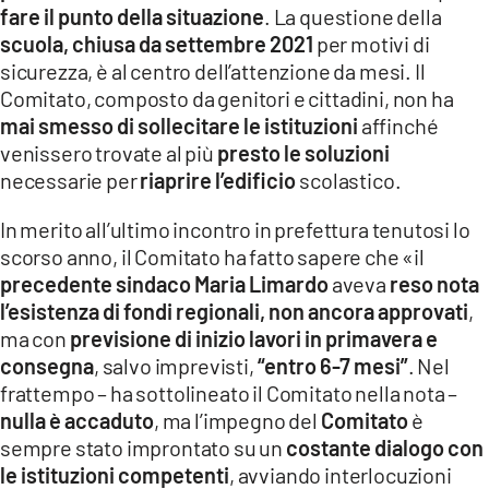
fare il punto della situazione
. La questione della
LACITYMAG.IT
scuola, chiusa da settembre 2021
per motivi di
sicurezza, è al centro dell’attenzione da mesi. Il
ILREGGINO.IT
Comitato, composto da genitori e cittadini, non ha
COSENZACHANNEL.IT
mai smesso di sollecitare le istituzioni
affinché
venissero trovate al più
presto le soluzioni
ILVIBONESE.IT
necessarie per
riaprire l’edificio
scolastico.
CATANZAROCHANNEL.IT
In merito all’ultimo incontro in prefettura tenutosi lo
scorso anno, il Comitato ha fatto sapere che «il
LACAPITALENEWS.IT
precedente sindaco Maria Limardo
aveva
reso nota
l’esistenza di fondi regionali, non ancora approvati
,
App
ma con
previsione di inizio lavori in primavera e
consegna
, salvo imprevisti,
“entro 6-7 mesi”
. Nel
ANDROID
frattempo – ha sottolineato il Comitato nella nota –
APPLE
nulla è accaduto
, ma l’impegno del
Comitato
è
sempre stato improntato su un
costante dialogo con
le istituzioni competenti
, avviando interlocuzioni