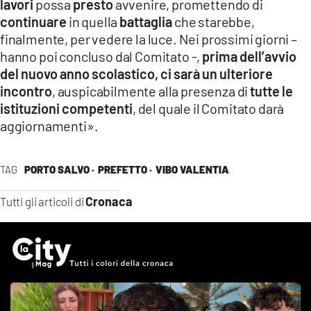
lavori
possa
presto
avvenire, promettendo di
continuare
in quella
battaglia
che starebbe,
finalmente, per vedere la luce. Nei prossimi giorni –
hanno poi concluso dal Comitato -,
prima dell’avvio
del nuovo anno scolastico, ci sarà un ulteriore
incontro
, auspicabilmente alla presenza di
tutte le
istituzioni competenti
, del quale il Comitato darà
aggiornamenti».
TAG
PORTO SALVO ·
PREFETTO ·
VIBO VALENTIA
Cronaca
Tutti gli articoli di