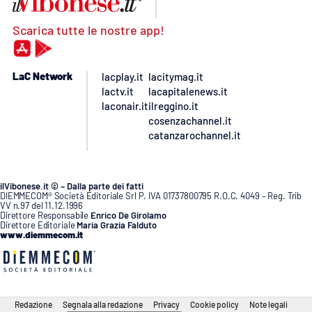
Scarica tutte le nostre app!
LaC Network
lacplay.it
lacitymag.it
lactv.it
lacapitalenews.it
laconair.it
ilreggino.it
cosenzachannel.it
catanzarochannel.it
ilVibonese.it © – Dalla parte dei fatti
DIEMMECOM® Società Editoriale Srl P. IVA 01737800795 R.O.C. 4049 – Reg. Trib
VV n.97 del 11.12.1996
Direttore Responsabile
Enrico De Girolamo
Direttore Editoriale
Maria Grazia Falduto
www.diemmecom.it
Redazione
Segnala alla redazione
Privacy
Cookie policy
Note legali