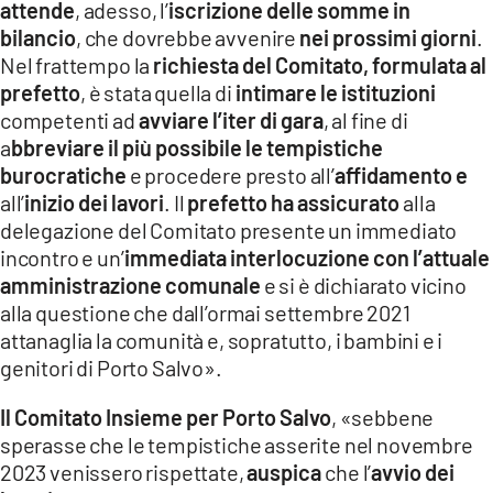
attende
, adesso, l’
iscrizione delle somme in
bilancio
, che dovrebbe avvenire
nei prossimi giorni
.
Nel frattempo la
richiesta del Comitato, formulata al
prefetto
, è stata quella di
intimare le istituzioni
competenti ad
avviare l’iter di gara
, al fine di
a
bbreviare il più possibile le tempistiche
burocratiche
e procedere presto all’
affidamento e
all’
inizio dei lavori
. Il
prefetto ha assicurato
alla
delegazione del Comitato presente un immediato
incontro e un’
immediata interlocuzione con l’attuale
amministrazione comunale
e si è dichiarato vicino
alla questione che dall’ormai settembre 2021
attanaglia la comunità e, sopratutto, i bambini e i
genitori di Porto Salvo».
Il Comitato Insieme per Porto Salvo
, «sebbene
sperasse che le tempistiche asserite nel novembre
2023 venissero rispettate,
auspica
che l’
avvio dei