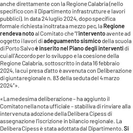
anche direttamente con la Regione Calabria (nello
specifico con il Dipartimento infrastrutture e lavori
pubblici). In data 24 luglio 2024, dopo specifica
formale richiesta inoltrata a mezzo pec, la
Regione
rendeva noto
al Comitato che “l’
intervento
avente ad
oggetto i lavori di
adeguamento sismico
della scuola
di Porto Salvo
è inserito nel Piano degli interventi
di
cui all’Accordo per lo sviluppo e la coesione della
Regione Calabria, sottoscritto in data 16 febbraio
2024, la cui presa d’atto è avvenuta con Deliberazione
di giunta regionale n. 83 della seduta del 4 marzo
2024″».
«La medesima deliberazione – ha aggiunto il
Comitato nella nota ufficiale – stabiliva di rinviare alla
intervenuta adozione della Delibera Cipess di
assegnazione l’iscrizione in bilancio regionale. La
Delibera Cipess è stata adottata dal Dipartimento.
Si