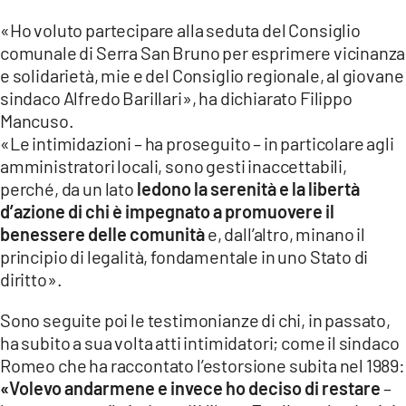
«Ho voluto partecipare alla seduta del Consiglio
comunale di Serra San Bruno per esprimere vicinanza
e solidarietà, mie e del Consiglio regionale, al giovane
sindaco Alfredo Barillari», ha dichiarato Filippo
Mancuso.
«Le intimidazioni – ha proseguito – in particolare agli
amministratori locali, sono gesti inaccettabili,
perché, da un lato
ledono la serenità e la libertà
d’azione di chi è impegnato a promuovere il
benessere delle comunità
e, dall’altro, minano il
principio di legalità, fondamentale in uno Stato di
diritto».
Sono seguite poi le testimonianze di chi, in passato,
ha subito a sua volta atti intimidatori; come il sindaco
Romeo che ha raccontato l’estorsione subita nel 1989:
«Volevo andarmene e invece ho deciso di restare
–