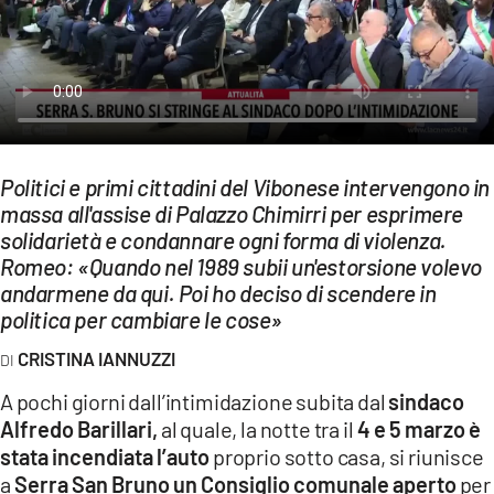
EVENTI
SPORT
Streaming
LAC TV
Politici e primi cittadini del Vibonese intervengono in
massa all'assise di Palazzo Chimirri per esprimere
LAC NETWORK
solidarietà e condannare ogni forma di violenza.
LAC ONAIR
Romeo: «Quando nel 1989 subii un'estorsione volevo
andarmene da qui. Poi ho deciso di scendere in
politica per cambiare le cose»
LaC
Network
CRISTINA IANNUZZI
LACPLAY.IT
A pochi giorni dall’intimidazione subita dal
sindaco
Alfredo Barillari,
LACTV.IT
al quale, la notte tra il
4 e 5 marzo è
stata incendiata l’auto
proprio sotto casa, si riunisce
LACONAIR.IT
a
Serra San Bruno un Consiglio comunale aperto
per