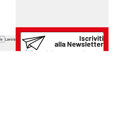
Iscriviti
ie
Lavora con noi
alla Newsletter
Se vuoi ricevere gratuitamente
tutte le notizie di
Il Vibonese
lascia il tuo indirizzo email e
iscriviti
Iscriviti