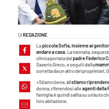
laconair.it
lacitymag.it
ilreggino.it
REDAZIONE
cosenzachannel.it
La
piccola Sofia, insieme ai genitor
andare a casa
. La neonata, sequestr
ilvibonese.it
clinica portata dal
padre Federico C
Saverio Greco, e seguiti dalla
mamma
catanzarochannel.it
sorretta da un altro dei proprietari, 
lacapitalenews.it
«Stiamo bene,
ci stiamo riprendendo
donna, riferendosi alle
agenti della 
App
famiglia è quindi salita su un’auto che
Android
loro abitazione.