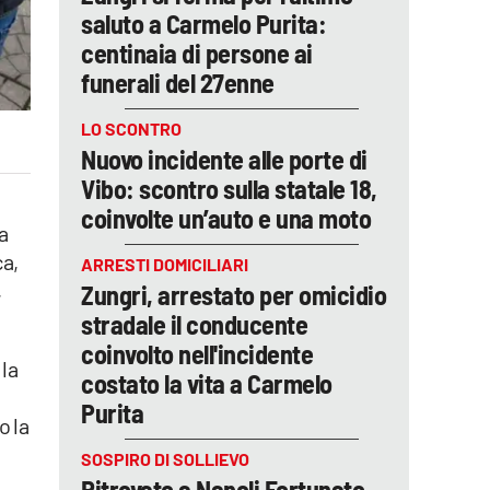
saluto a Carmelo Purita:
centinaia di persone ai
funerali del 27enne
LO SCONTRO
Nuovo incidente alle porte di
Vibo: scontro sulla statale 18,
coinvolte un’auto e una moto
a
ca,
ARRESTI DOMICILIARI
,
Zungri, arrestato per omicidio
stradale il conducente
coinvolto nell'incidente
 la
costato la vita a Carmelo
Purita
o la
SOSPIRO DI SOLLIEVO
Ritrovato a Napoli Fortunato