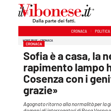
Sezioni
CRONACA
POLITICA
Cronaca
HOME PAGE
CRONACA
CRONACA
Politica
Sofia è a casa, la 
Sanità
rapimento lampo ha 
Ambiente
Cosenza con i genit
Società
grazie»
Cultura
Agognato ritorno alla normalità per la g
Economia e Lavoro
domani gli interrogatori di Rosa Vespa