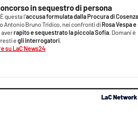
 concorso in sequestro di persona
È questa l’
accusa formulata dalla Procura di Cosenz
 Antonio Bruno Tridico, nei confronti di
Rosa Vespa e
i aver
rapito e sequestrato la piccola Sofia
. Domani è
rresti e
gli interrogatori
.
ere su LaC News24
LaC Network