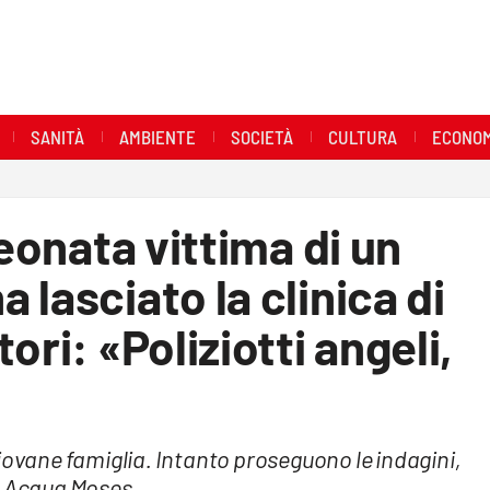
SANITÀ
AMBIENTE
SOCIETÀ
CULTURA
ECONOM
neonata vittima di un
lasciato la clinica di
ori: «Poliziotti angeli,
iovane famiglia. Intanto proseguono le indagini,
 e Acqua Moses