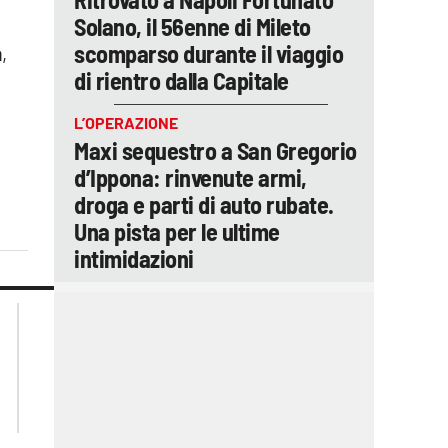
Solano, il 56enne di Mileto
scomparso durante il viaggio
a
,
di rientro dalla Capitale
L’OPERAZIONE
Maxi sequestro a San Gregorio
d’Ippona: rinvenute armi,
droga e parti di auto rubate.
Una pista per le ultime
intimidazioni
lacplay.it
lacitymag.it
lactv.it
lacapitalenews.it
laconair.it
ilreggino.it
cosenzachannel.it
catanzarochannel.it