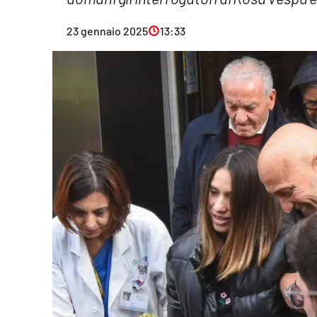
Eventi
23 gennaio 2025
13:33
Sport
Streaming
LaC TV
Lac Network
LaC OnAir
LaC
Network
lacplay.it
lactv.it