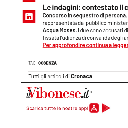
Apple
Le indagini: contestato il
Concorso in sequestro di persona.
rappresentata dal pubblico ministero
Acqua Moses.
I due sono accusati d
Vai
fissata l’udienza di convalida degli a
Per approfondire continua a legg
TAG
COSENZA
Tutti gli articoli di
Cronaca
Scarica tutte le nostre app!