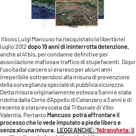
Il boss Luigi Mancuso ha riacquistato la libertà nel
luglio 2012
dopo 19 anni di ininterrotta detenzione,
anche al 41 bis, per condanne definitive per
associazione mafiosa e traffico di stupefacenti. Dopo
l’uscita dal carcere si era reso per alcuni anni
irreperibile sottraendosi alla misura di prevenzione
della sorveglianza speciale di pubblica sicurezza.
Detta misura originariamente estesa a 5 anni è stata
ridotta dalla Corte d’Appello di Catanzaro a 3 anni e di
recente è stata revocata dal Tribunale di Vibo
Valentia. Pertanto
Mancuso potrà affrontare il
processo che lo vede imputato a piede libero e
senza alcuna misura.
LEGGI ANCHE:
‘Ndrangheta: il