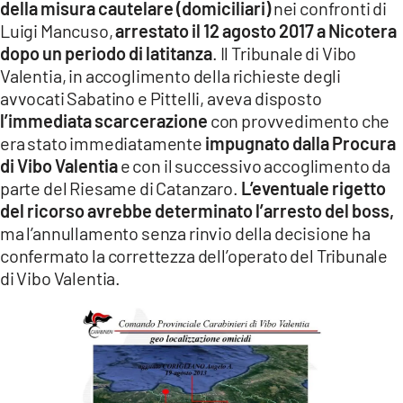
della misura cautelare (domiciliari)
nei confronti di
LACITYMAG.IT
Luigi Mancuso,
arrestato il 12 agosto 2017 a Nicotera
dopo un periodo di latitanza
. Il Tribunale di Vibo
ILREGGINO.IT
Valentia, in accoglimento della richieste degli
avvocati Sabatino e Pittelli, aveva disposto
COSENZACHANNEL.IT
l’immediata scarcerazione
con provvedimento che
ILVIBONESE.IT
era stato immediatamente
impugnato dalla Procura
di Vibo Valentia
e con il successivo accoglimento da
CATANZAROCHANNEL.IT
parte del Riesame di Catanzaro.
L’eventuale rigetto
del ricorso avrebbe determinato l’arresto del boss,
LACAPITALENEWS.IT
ma l’annullamento senza rinvio della decisione ha
confermato la correttezza dell’operato del Tribunale
App
di Vibo Valentia.
ANDROID
APPLE