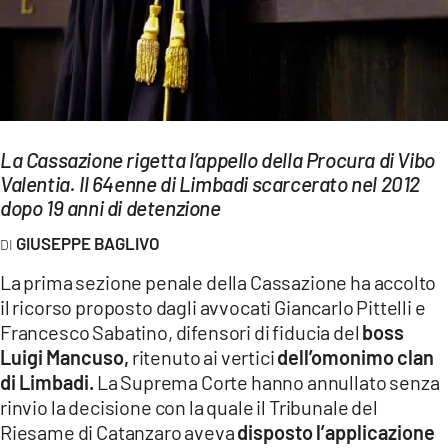
EVENTI
SPORT
Streaming
LAC TV
La Cassazione rigetta l’appello della Procura di Vibo
Valentia. Il 64enne di Limbadi scarcerato nel 2012
LAC NETWORK
dopo 19 anni di detenzione
LAC ONAIR
GIUSEPPE BAGLIVO
La prima sezione penale della Cassazione ha accolto
LaC
il ricorso proposto dagli avvocati Giancarlo Pittelli e
Network
Francesco Sabatino, difensori di fiducia del
boss
LACPLAY.IT
Luigi Mancuso,
ritenuto ai vertici
dell’omonimo clan
di Limbadi.
La Suprema Corte hanno annullato senza
LACTV.IT
rinvio la decisione con la quale il Tribunale del
LACONAIR.IT
Riesame di Catanzaro aveva
disposto l’applicazione