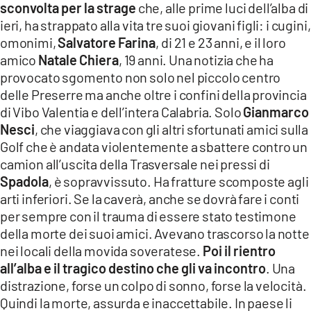
sconvolta per la strage
che, alle prime luci dell’alba di
LACITYMAG.IT
ieri, ha strappato alla vita tre suoi giovani figli: i cugini,
omonimi,
Salvatore Farina
, di 21 e 23 anni, e il loro
ILREGGINO.IT
amico
Natale Chiera
, 19 anni. Una notizia che ha
provocato sgomento non solo nel piccolo centro
COSENZACHANNEL.IT
delle Preserre ma anche oltre i confini della provincia
ILVIBONESE.IT
di Vibo Valentia e dell’intera Calabria. Solo
Gianmarco
Nesci
, che viaggiava con gli altri sfortunati amici sulla
CATANZAROCHANNEL.IT
Golf che è andata violentemente a sbattere contro un
camion all’uscita della Trasversale nei pressi di
LACAPITALENEWS.IT
Spadola
, è sopravvissuto. Ha fratture scomposte agli
arti inferiori. Se la caverà, anche se dovrà fare i conti
App
per sempre con il trauma di essere stato testimone
ANDROID
della morte dei suoi amici. Avevano trascorso la notte
nei locali della movida soveratese.
Poi il rientro
APPLE
all’alba e il tragico destino che gli va incontro
. Una
distrazione, forse un colpo di sonno, forse la velocità.
Quindi la morte, assurda e inaccettabile. In paese li