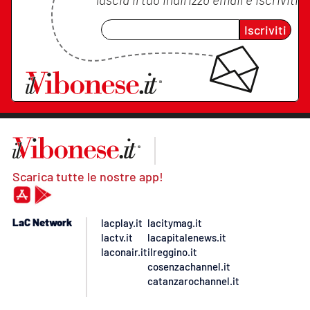
Iscriviti
Scarica tutte le nostre app!
LaC Network
lacplay.it
lacitymag.it
lactv.it
lacapitalenews.it
laconair.it
ilreggino.it
cosenzachannel.it
catanzarochannel.it