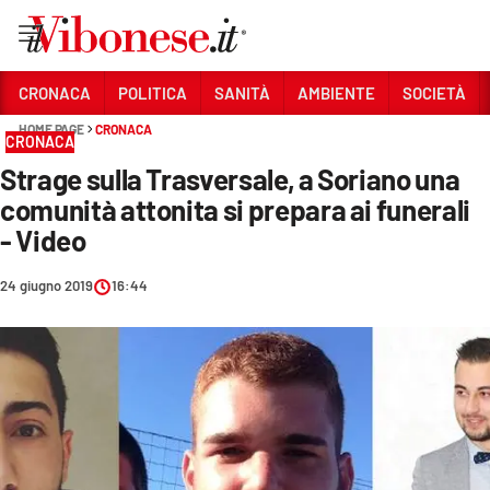
Vai
CRONACA
POLITICA
SANITÀ
AMBIENTE
SOCIETÀ
HOME PAGE
CRONACA
Sezioni
CRONACA
Strage sulla Trasversale, a Soriano una
CRONACA
comunità attonita si prepara ai funerali
POLITICA
- Video
SANITÀ
24 giugno 2019
16:44
AMBIENTE
SOCIETÀ
CULTURA
ECONOMIA E LAVORO