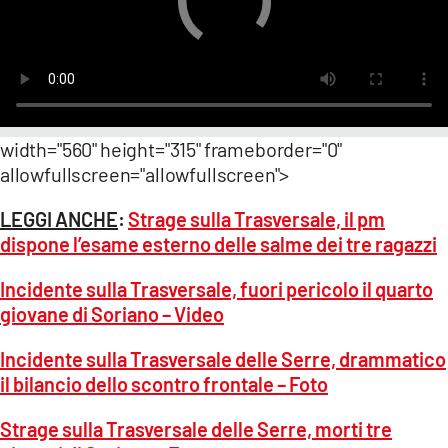
width="560" height="315" frameborder="0"
allowfullscreen="allowfullscreen">
LEGGI ANCHE
:
Strage sulla Trasversale, il pm
dispone l’esame esterno delle salme dei tre ragazzi
Incidente sulla Trasversale, fuori pericolo il quarto
giovane di Soriano – Video
Incidente sulla Trasversale delle Serre, drammatico
il bilancio dello scontro frontale – Foto
Strage sulla Trasversale delle Serre, morti tre