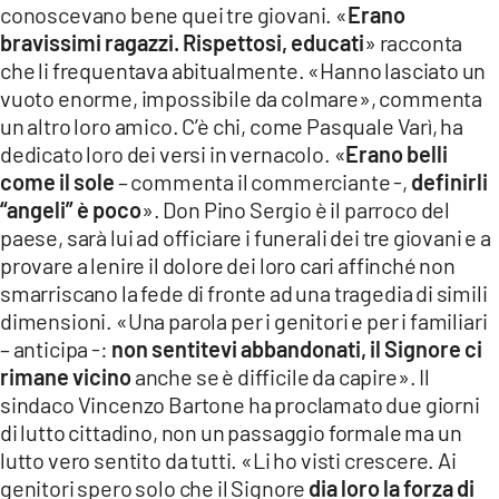
conoscevano bene quei tre giovani. «
Erano
bravissimi ragazzi. Rispettosi, educati
» racconta
che li frequentava abitualmente. «Hanno lasciato un
vuoto enorme, impossibile da colmare», commenta
un altro loro amico. C’è chi, come Pasquale Varì, ha
dedicato loro dei versi in vernacolo. «
Erano belli
come il sole
– commenta il commerciante -,
definirli
“angeli” è poco
». Don Pino Sergio è il parroco del
paese, sarà lui ad officiare i funerali dei tre giovani e a
provare a lenire il dolore dei loro cari affinché non
smarriscano la fede di fronte ad una tragedia di simili
dimensioni. «Una parola per i genitori e per i familiari
– anticipa -:
non sentitevi abbandonati, il Signore ci
rimane vicino
anche se è difficile da capire». Il
sindaco Vincenzo Bartone ha proclamato due giorni
di lutto cittadino, non un passaggio formale ma un
lutto vero sentito da tutti. «Li ho visti crescere. Ai
genitori spero solo che il Signore
dia loro la forza di