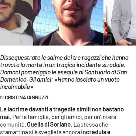
EVENTI
SPORT
Streaming
LAC TV
Dissequestrate le salme dei tre ragazzi che hanno
LAC NETWORK
trovato la morte in un tragico incidente stradale.
Domani pomeriggio le esequie al Santuario di San
LAC ONAIR
Domenico. Gli amici: «Hanno lasciato un vuoto
incolmabile»
LaC
Network
CRISTINA IANNUZZI
LACPLAY.IT
Le lacrime davanti a tragedie simili non bastano
mai
. Per le famiglie, per gli amici, per un’intera
LACTV.IT
comunità.
Quella di Soriano
. La stessa che
LACONAIR.IT
stamattina si è svegliata ancora
incredula e