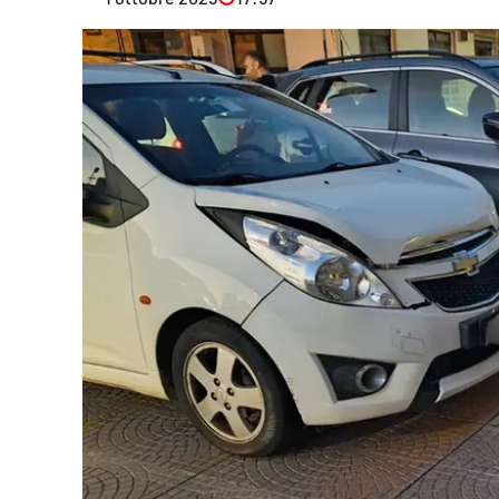
Eventi
Sport
Streaming
LaC TV
Lac Network
LaC OnAir
LaC
Network
lacplay.it
lactv.it