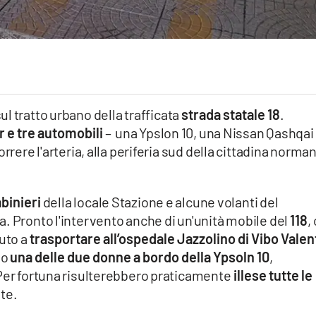
sul tratto urbano della trafficata
strada statale 18
.
 e tre automobili
– una Ypslon 10, una Nissan Qashqai
rrere l'arteria, alla periferia sud della cittadina norma
binieri
della locale Stazione e alcune volanti del
. Pronto l'intervento anche di un'unità mobile del
118
,
uto a
trasportare all’ospedale Jazzolino di Vibo Valen
so
una delle due donne a bordo della Ypsoln 10
,
 Per fortuna risulterebbero praticamente
illese tutte le
nte.