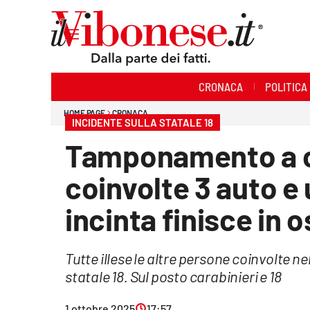
Sezioni
CRONACA
POLITICA
Cronaca
HOME PAGE
CRONACA
INCIDENTE SULLA STATALE 18
Politica
Tamponamento a c
Sanità
coinvolte 3 auto e
Ambiente
incinta finisce in 
Società
Tutte illese le altre persone coinvolte n
Cultura
statale 18. Sul posto carabinieri e 18
Economia e Lavoro
1 ottobre 2025
17:57