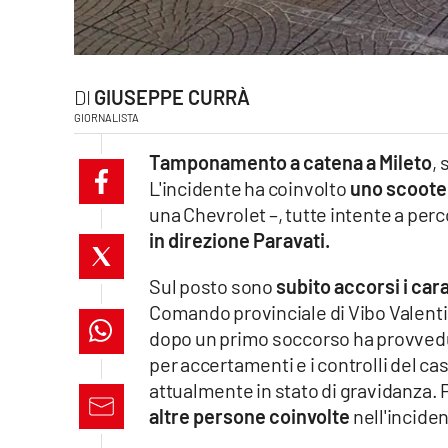
laconair.it
lacitymag.it
GIUSEPPE CURRÀ
GIORNALISTA
ilreggino.it
Tamponamento a catena a Mileto
, 
cosenzachannel.it
L'incidente ha coinvolto
uno scooter
una Chevrolet –, tutte intente a perco
ilvibonese.it
in direzione Paravati.
catanzarochannel.it
Sul posto sono
subito accorsi i cara
Comando provinciale di Vibo Valentia
lacapitalenews.it
dopo un primo soccorso ha provved
per accertamenti e i controlli del ca
App
attualmente in stato di gravidanza.
Android
altre persone coinvolte
nell'incide