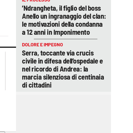
’Ndrangheta, il figlio del boss
Anello un ingranaggio del clan:
le motivazioni della condanna
a 12 anni in Imponimento
DOLORE E IMPEGNO
Serra, toccante via crucis
lacplay.it
lacitymag.it
civile in difesa dell’ospedale e
lactv.it
lacapitalenews.it
nel ricordo di Andrea: la
laconair.it
ilreggino.it
marcia silenziosa di centinaia
cosenzachannel.it
catanzarochannel.it
di cittadini