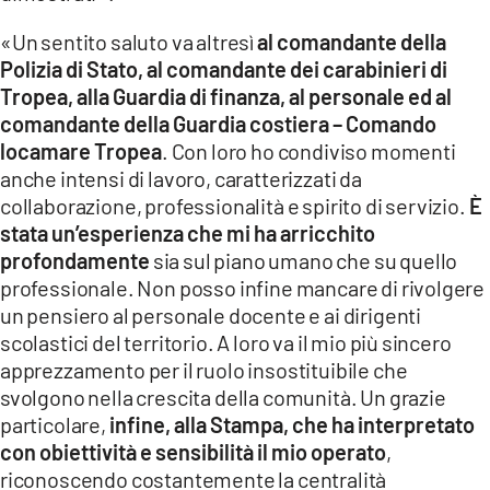
«Un sentito saluto va altresì
al comandante della
Polizia di Stato, al comandante dei carabinieri di
Tropea, alla Guardia di finanza, al personale ed al
comandante della Guardia costiera – Comando
locamare Tropea
. Con loro ho condiviso momenti
anche intensi di lavoro, caratterizzati da
collaborazione, professionalità e spirito di servizio.
È
stata un’esperienza che mi ha arricchito
profondamente
sia sul piano umano che su quello
professionale. Non posso infine mancare di rivolgere
un pensiero al personale docente e ai dirigenti
scolastici del territorio. A loro va il mio più sincero
apprezzamento per il ruolo insostituibile che
svolgono nella crescita della comunità. Un grazie
particolare,
infine, alla Stampa, che ha interpretato
con obiettività e sensibilità il mio operato
,
riconoscendo costantemente la centralità