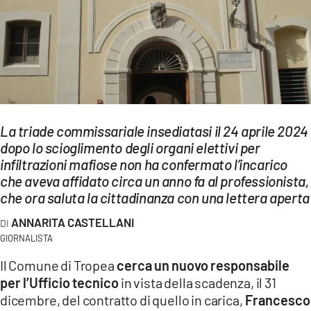
EVENTI
SPORT
Streaming
LAC TV
La triade commissariale insediatasi il 24 aprile 2024
LAC NETWORK
dopo lo scioglimento degli organi elettivi per
infiltrazioni mafiose non ha confermato l’incarico
LAC ONAIR
che aveva affidato circa un anno fa al professionista,
che ora saluta la cittadinanza con una lettera aperta
LaC
Network
ANNARITA CASTELLANI
LACPLAY.IT
GIORNALISTA
Il Comune di Tropea
cerca un nuovo responsabile
LACTV.IT
per l’Ufficio tecnico
in vista della scadenza, il 31
dicembre, del contratto di quello in carica,
Francesco
LACONAIR.IT