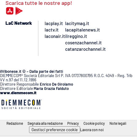
Scarica tutte le nostre app!
LaC Network
lacplay.it
lacitymag.it
lactv.it
lacapitalenews.it
laconair.it
ilreggino.it
cosenzachannel.it
catanzarochannel.it
ilVibonese.it © – Dalla parte dei fatti
DIEMMECOM® Società Editoriale Srl P. IVA 01737800795 R.O.C. 4049 – Reg. Trib
VV n.97 del 11.12.1996
Direttore Responsabile
Enrico De Girolamo
Direttore Editoriale
Maria Grazia Falduto
www.diemmecom.it
Redazione
Segnala alla redazione
Privacy
Cookie policy
Note legali
Gestisci preferenze cookie
Lavora con noi