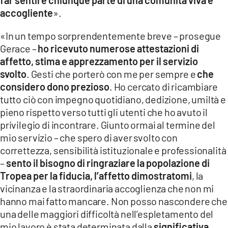
accogliente
».
«In un tempo sorprendentemente breve – prosegue
Gerace –
ho ricevuto numerose attestazioni di
affetto, stima e apprezzamento per il servizio
svolto
. Gesti che porterò con me per sempre e
che
considero dono prezioso
. Ho cercato di ricambiare
tutto ciò con impegno quotidiano, dedizione, umiltà e
pieno rispetto verso tutti gli utenti che ho avuto il
privilegio di incontrare. Giunto ormai al termine del
mio servizio – che spero di aver svolto con
correttezza, sensibilità istituzionale e professionalità
–
sento il bisogno di ringraziare la popolazione di
Tropea per la fiducia, l’affetto dimostratomi
, la
vicinanza e la straordinaria accoglienza che non mi
hanno mai fatto mancare. Non posso nascondere che
una delle maggiori difficoltà nell’espletamento del
mio lavoro è stata determinata dalla
significativa