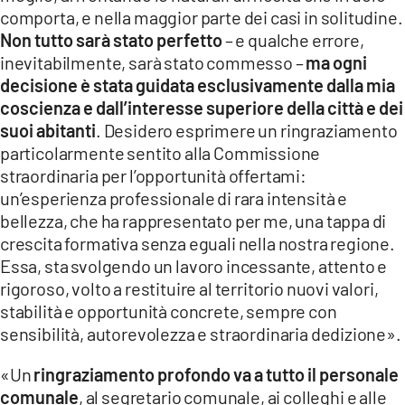
comporta, e nella maggior parte dei casi in solitudine.
Non tutto sarà stato perfetto
– e qualche errore,
inevitabilmente, sarà stato commesso –
ma ogni
decisione è stata guidata esclusivamente dalla mia
coscienza e dall’interesse superiore della città e dei
suoi abitanti
. Desidero esprimere un ringraziamento
particolarmente sentito alla Commissione
straordinaria per l’opportunità offertami:
un’esperienza professionale di rara intensità e
bellezza, che ha rappresentato per me, una tappa di
crescita formativa senza eguali nella nostra regione.
Essa, sta svolgendo un lavoro incessante, attento e
rigoroso, volto a restituire al territorio nuovi valori,
stabilità e opportunità concrete, sempre con
sensibilità, autorevolezza e straordinaria dedizione».
«Un
ringraziamento profondo va a tutto il personale
comunale
, al segretario comunale, ai colleghi e alle