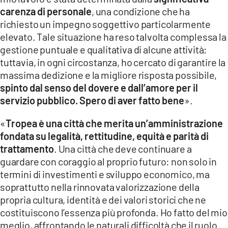
carenza di personale
, una condizione che ha
richiesto un impegno soggettivo particolarmente
elevato. Tale situazione ha reso talvolta complessa la
gestione puntuale e qualitativa di alcune attività;
tuttavia, in ogni circostanza, ho cercato di garantire la
massima dedizione e la migliore risposta possibile,
spinto dal senso del dovere e dall’amore per il
servizio pubblico. Spero di aver fatto bene
».
«
Tropea è una città che merita un’amministrazione
fondata su legalità, rettitudine, equità e parità di
trattamento
. Una città che deve continuare a
guardare con coraggio al proprio futuro: non solo in
termini di investimenti e sviluppo economico, ma
soprattutto nella rinnovata valorizzazione della
propria cultura, identità e dei valori storici che ne
costituiscono l’essenza più profonda. Ho fatto del mio
meglio, affrontando le naturali difficoltà che il ruolo