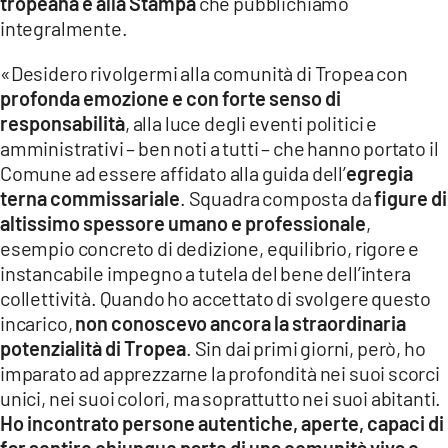
tropeana e alla Stampa
che pubblichiamo
integralmente.
«Desidero rivolgermi alla comunità di Tropea con
profonda emozione e con forte senso di
responsabilità
, alla luce degli eventi politici e
amministrativi – ben noti a tutti – che hanno portato il
Comune ad essere affidato alla guida dell’
egregia
terna commissariale
. Squadra composta da
figure di
altissimo spessore umano e professionale
,
esempio concreto di dedizione, equilibrio, rigore e
instancabile impegno a tutela del bene dell’intera
collettività. Quando ho accettato di svolgere questo
incarico,
non conoscevo ancora la straordinaria
potenzialità di Tropea
. Sin dai primi giorni, però, ho
imparato ad apprezzarne la profondità nei suoi scorci
unici, nei suoi colori, ma soprattutto nei suoi abitanti.
Ho incontrato persone autentiche, aperte, capaci di
far sentire chiunque parte di una comunità viva e