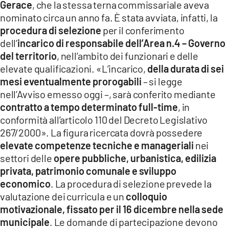
Gerace
, che la stessa terna commissariale aveva
LACITYMAG.IT
nominato circa un anno fa. È stata avviata, infatti, la
procedura di selezione
per il conferimento
ILREGGINO.IT
dell’
incarico di responsabile dell’Area n.4 – Governo
del territorio
, nell’ambito dei funzionari e delle
COSENZACHANNEL.IT
elevate qualificazioni. «L’incarico,
della durata di sei
ILVIBONESE.IT
mesi eventualmente prorogabili
– si legge
nell’Avviso emesso oggi –, sarà conferito mediante
CATANZAROCHANNEL.IT
contratto a tempo determinato full-time
, in
conformità all’articolo 110 del Decreto Legislativo
LACAPITALENEWS.IT
267/2000». La figura ricercata dovrà possedere
elevate competenze tecniche e manageriali
nei
App
settori delle
opere pubbliche, urbanistica, edilizia
privata, patrimonio comunale e sviluppo
ANDROID
economico
. La procedura di selezione prevede la
APPLE
valutazione dei curricula e un
colloquio
motivazionale, fissato per il 16 dicembre nella sede
municipale
. Le domande di partecipazione devono