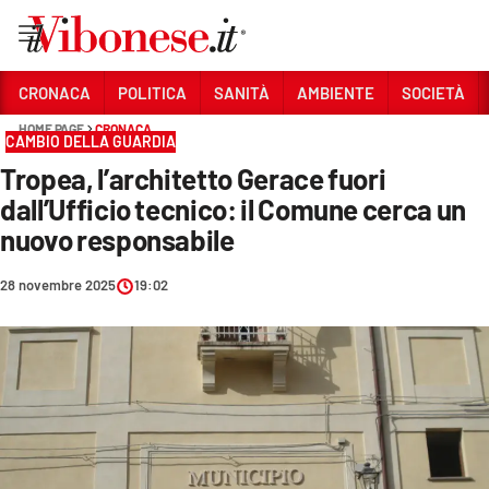
Vai
CRONACA
POLITICA
SANITÀ
AMBIENTE
SOCIETÀ
HOME PAGE
CRONACA
Sezioni
CAMBIO DELLA GUARDIA
Tropea, l’architetto Gerace fuori
CRONACA
dall’Ufficio tecnico: il Comune cerca un
POLITICA
nuovo responsabile
SANITÀ
28 novembre 2025
19:02
AMBIENTE
SOCIETÀ
CULTURA
ECONOMIA E LAVORO