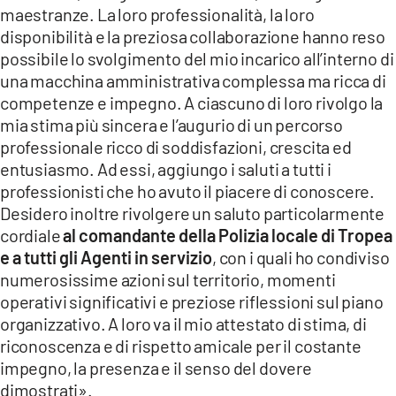
maestranze. La loro professionalità, la loro
disponibilità e la preziosa collaborazione hanno reso
possibile lo svolgimento del mio incarico all’interno di
una macchina amministrativa complessa ma ricca di
competenze e impegno. A ciascuno di loro rivolgo la
mia stima più sincera e l’augurio di un percorso
professionale ricco di soddisfazioni, crescita ed
entusiasmo. Ad essi, aggiungo i saluti a tutti i
professionisti che ho avuto il piacere di conoscere.
Desidero inoltre rivolgere un saluto particolarmente
cordiale
al comandante della Polizia locale di Tropea
e a tutti gli Agenti in servizio
, con i quali ho condiviso
numerosissime azioni sul territorio, momenti
operativi significativi e preziose riflessioni sul piano
organizzativo. A loro va il mio attestato di stima, di
riconoscenza e di rispetto amicale per il costante
impegno, la presenza e il senso del dovere
dimostrati».