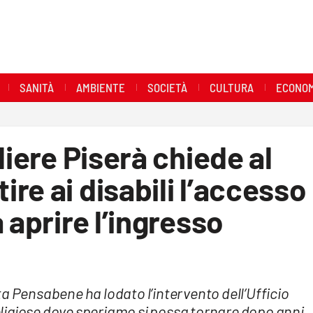
SANITÀ
AMBIENTE
SOCIETÀ
CULTURA
ECONOM
liere Piserà chiede al
re ai disabili l’accesso
 aprire l’ingresso
a Pensabene ha lodato l’intervento dell’Ufficio
 religiose dove speriamo si possa tornare dopo anni