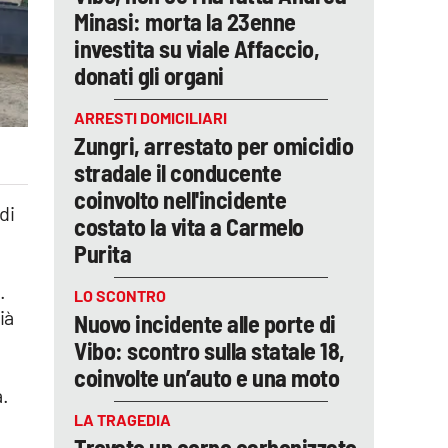
Minasi: morta la 23enne
investita su viale Affaccio,
donati gli organi
ARRESTI DOMICILIARI
Zungri, arrestato per omicidio
stradale il conducente
coinvolto nell'incidente
di
costato la vita a Carmelo
Purita
.
LO SCONTRO
Già
Nuovo incidente alle porte di
Vibo: scontro sulla statale 18,
coinvolte un’auto e una moto
à.
LA TRAGEDIA
Trovato un corpo carbonizzato