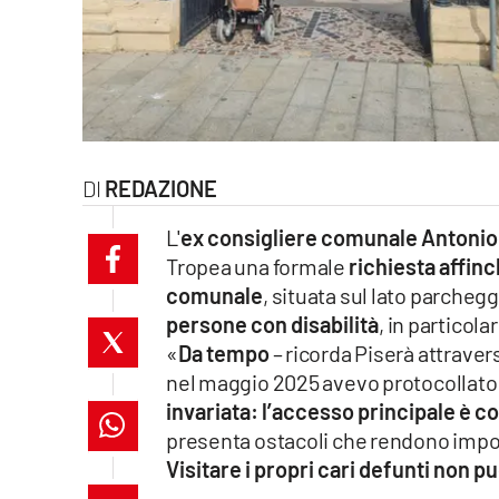
laconair.it
lacitymag.it
ilreggino.it
REDAZIONE
cosenzachannel.it
L'
ex consigliere comunale Antonio
ilvibonese.it
Tropea una formale
richiesta affinc
comunale
, situata sul lato parcheg
catanzarochannel.it
persone con disabilità
, in particol
lacapitalenews.it
«
Da tempo
– ricorda Piserà attrave
nel maggio 2025 avevo protocollato 
invariata: l’accesso principale è co
App
presenta ostacoli che rendono impossi
Android
Visitare i propri cari defunti non 