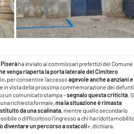
 Piserà
ha inviato ai commissari prefettizi del Comune 
hé venga riaperta la porta laterale del Cimitero
gio, per consentire l’accesso
agevole anche a anziani e
are in vista della prossima commemorazione dei defunti
rso un comunicato stampa –
segnalo questa criticità
. 
una richiesta formale,
ma la situazione è rimasta
stituito da una scalinata
, mentre quello secondario
bile o difficoltoso l’ingresso a chi ha ridotta mobilit
può diventare un percorso a ostacoli
», dichiara.