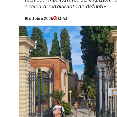
a celebrare la giornata dei defunti»
Eventi
Sport
16 ottobre 2025
13:43
Streaming
LaC TV
Lac Network
LaC OnAir
LaC
Network
lacplay.it
lactv.it