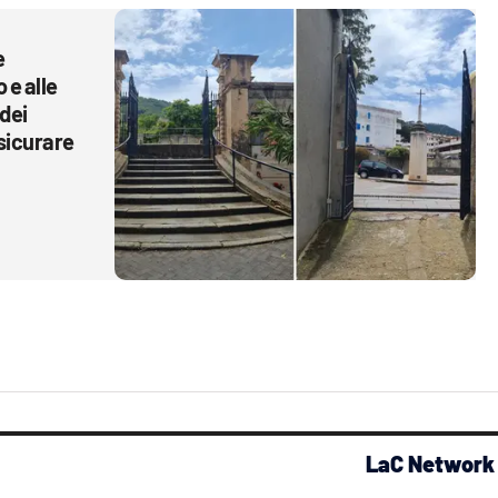
e
 e alle
 dei
ssicurare
LaC Network