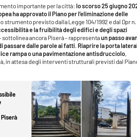
omento importante per la città:
lo scorso 25 giugno 20
opea ha approvato il Piano per l’eliminazione delle
no strumento previsto dalla Legge 104/1992 e dal Dpr n.
cessibilità e la fruibilità degli edifici e degli spazi
– sottolinea ancora Piserà – rappresenta
un passo avan
i passare dalle parole ai fatti
.
Riaprire la porta latera
plice rampa o una pavimentazione antisdrucciolo
,
, in attesa degli interventi strutturali previsti dal Pian
ssibile
e
i Piserà