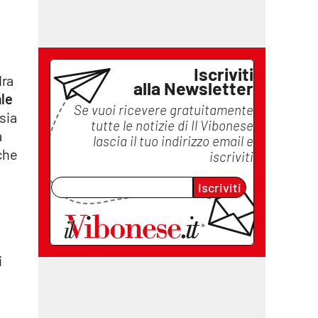
Iscriviti
dra
alla Newsletter
ale
Se vuoi ricevere gratuitamente
sia
tutte le notizie di
Il Vibonese
à
lascia il tuo indirizzo email e
che
iscriviti
Iscriviti
e
i