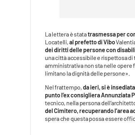
La lettera è stata
trasmessa per cono
Locatelli,
al prefetto di Vibo
Valenti
dei diritti delle persone con disabil
una città accessibile e rispettosa di t
amministrativa non sta nelle opere f
limitano la dignità delle persone».
Nel frattempo,
da ieri, si è insediat
punto l’ex consigliera Annunziata
tecnico, nella persona dell’architet
del Cimitero, recuperando l’area ad
spera che questa possa essere offic