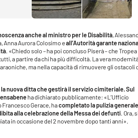
scenza anche al ministro per le Disabilità
, Alessan
a, Anna Aurora Colosimo e
all’Autorità garante nazion
ità
. «Chiedo solo – ha poi concluso Piserà – che Tropea 
utti, a partire da chi ha più difficoltà. La vera modernit
araoniche, ma nella capacità di rimuovere gli ostacoli 
a la nuova ditta che gestirà il servizio cimiteriale. Sul
 Pensabene
ha dichiarato pubblicamente: «L’Ufficio
to Francesco Gerace, ha
completato la pulizia general
ibita alla celebrazione della Messa dei defunti
. Ora, s
iata in occasione del 2 novembre dopo tanti anni».