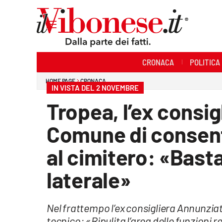
Sezioni
CRONACA
POLITICA
Cronaca
HOME PAGE
CRONACA
IN VISTA DEL 2 NOVEMBRE
Politica
Tropea, l’ex consig
Sanità
Comune di consenti
Ambiente
al cimitero: «Basta
Società
laterale»
Cultura
Nel frattempo l’ex consigliera Annunziat
Economia e Lavoro
tecnico: «Ripulita l’area delle funzioni