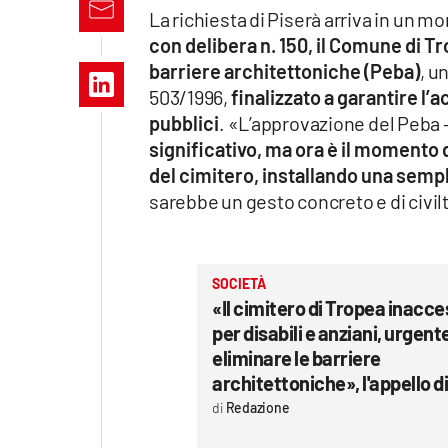
Apple
La richiesta di Piserà arriva in un m
con delibera n. 150, il Comune di Tr
barriere architettoniche (Peba)
, u
503/1996,
finalizzato a garantire l’ac
Vai
pubblici
. «L’approvazione del Peba 
significativo, ma ora è il momento d
del cimitero, installando una sem
sarebbe un gesto concreto e di civiltà
SOCIETÀ
«Il cimitero di Tropea inacce
per disabili e anziani, urgent
eliminare le barriere
architettoniche», l'appello d
Redazione