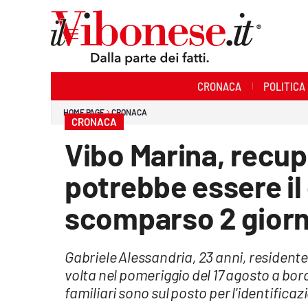
Sezioni
CRONACA
POLITICA
Cronaca
HOME PAGE
CRONACA
CRONACA
Politica
Vibo Marina, recup
Sanità
potrebbe essere il
Ambiente
scomparso 2 giorni
Società
Gabriele Alessandria, 23 anni, residente 
Cultura
volta nel pomeriggio del 17 agosto a bord
Economia e Lavoro
familiari sono sul posto per l'identificaz