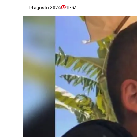
Eventi
19 agosto 2024
11:33
Sport
Streaming
LaC TV
Lac Network
LaC OnAir
LaC
Network
lacplay.it
lactv.it