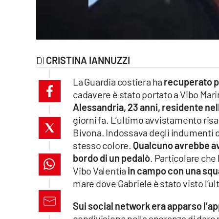
laconair.it
lacitymag.it
CRISTINA IANNUZZI
ilreggino.it
La Guardia costiera ha
recuperato po
cosenzachannel.it
cadavere è stato portato a Vibo Mari
Alessandria, 23 anni, residente nel
ilvibonese.it
giorni fa. L’ultimo avvistamento risa
catanzarochannel.it
Bivona. Indossava degli indumenti di 
stesso colore.
Qualcuno avrebbe avvi
lacapitalenews.it
bordo di un pedalò
. Particolare che 
Vibo Valentia
in campo con una squ
mare dove Gabriele è stato visto l’ul
App
Android
Sui social network era apparso l’app
condivisione nella speranza di dare 