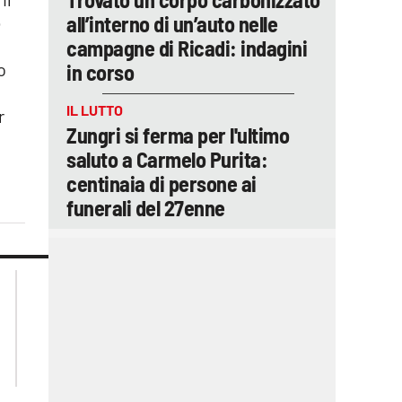
all’interno di un’auto nelle
o
campagne di Ricadi: indagini
o
in corso
IL LUTTO
r
Zungri si ferma per l'ultimo
saluto a Carmelo Purita:
centinaia di persone ai
funerali del 27enne
lacplay.it
lacitymag.it
lactv.it
lacapitalenews.it
laconair.it
ilreggino.it
cosenzachannel.it
catanzarochannel.it