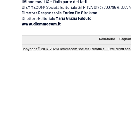
ilVibonese.it © – Dalla parte dei fatti
DIEMMECOM® Società Editoriale Srl P. IVA 01737800795 R.O.C. 404
Direttore Responsabile
Enrico De Girolamo
Direttore Editoriale
Maria Grazia Falduto
www.diemmecom.it
Redazione
Segnala
Copyright © 2014-2026 Diemmecom Società Editoriale - Tutti i diritti sono