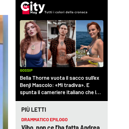
PIÙ LETTI
DRAMMATICO EPILOGO
Vibo, non ce l’ha fatta Andrea