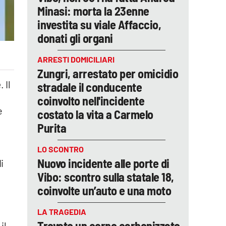
Minasi: morta la 23enne
investita su viale Affaccio,
donati gli organi
ARRESTI DOMICILIARI
Zungri, arrestato per omicidio
e
. Il
stradale il conducente
coinvolto nell'incidente
e
costato la vita a Carmelo
Purita
LO SCONTRO
Nuovo incidente alle porte di
i
Vibo: scontro sulla statale 18,
coinvolte un’auto e una moto
LA TRAGEDIA
Trovato un corpo carbonizzato
il