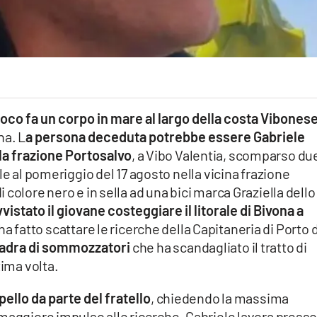
co fa un corpo in mare al largo della costa Vibones
na. L
a persona deceduta potrebbe essere Gabriele
la frazione Portosalvo
, a Vibo Valentia, scomparso du
le al pomeriggio del 17 agosto nella vicina frazione
colore nero e in sella ad una bici marca Graziella dello
stato il giovane costeggiare il litorale di Bivona a
ha fatto scattare le ricerche della Capitaneria di Porto d
adra di sommozzatori
che ha scandagliato il tratto di
tima volta.
ello da parte del fratello
, chiedendo la massima
maggiore impulso alle ricerche. Gabriele lavora presso 