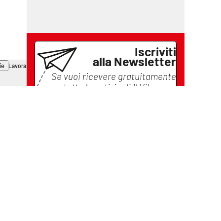
Iscriviti
alla Newsletter
ie
Lavora con noi
Se vuoi ricevere gratuitamente
tutte le notizie di
Il Vibonese
lascia il tuo indirizzo email e
iscriviti
Iscriviti