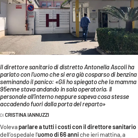
EVENTI
SPORT
Streaming
LAC TV
LAC NETWORK
Il direttore sanitario di distretto Antonella Ascoli ha
LAC ONAIR
parlato con l’uomo che si era già cosparso di benzina
seminando il panico: «Gli ho spiegato che la mamma
95enne stava andando in sala operatoria. Il
LaC
personale all’interno neppure sapeva cosa stesse
Network
accadendo fuori dalla porta del reparto»
LACPLAY.IT
CRISTINA IANNUZZI
LACTV.IT
Voleva
parlare a tutti i costi con il direttore sanitario
LACONAIR.IT
dell’ospedale l’
uomo di 66 anni
che ieri mattina, a