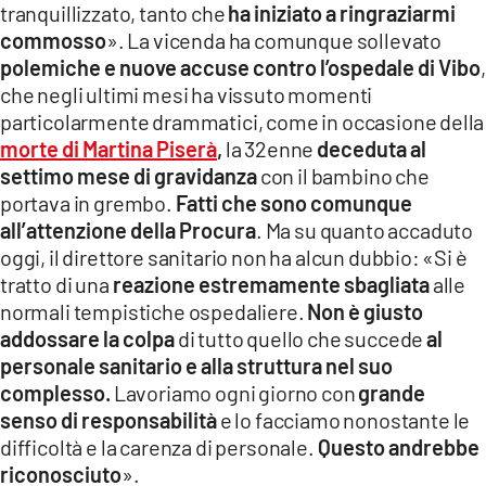
tranquillizzato, tanto che
ha iniziato a ringraziarmi
commosso
». La vicenda ha comunque sollevato
polemiche e nuove accuse contro l’ospedale di Vibo
,
che negli ultimi mesi ha vissuto momenti
particolarmente drammatici, come in occasione della
morte di Martina Piserà
,
la 32enne
deceduta al
settimo mese di gravidanza
con il bambino che
portava in grembo.
Fatti che sono comunque
all’attenzione della Procura
. Ma su quanto accaduto
oggi, il direttore sanitario non ha alcun dubbio: «Si è
tratto di una
reazione estremamente sbagliata
alle
normali tempistiche ospedaliere.
Non è giusto
addossare la colpa
di tutto quello che succede
al
personale sanitario e alla struttura nel suo
complesso.
Lavoriamo ogni giorno con
grande
senso di responsabilità
e lo facciamo nonostante le
difficoltà e la carenza di personale.
Questo andrebbe
riconosciuto
».