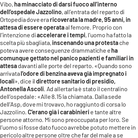
Vibo,
ha minacciato di darsi fuoco all’interno
LACITYMAG.IT
dell’ospedale Jazzolino
, all’entrata del reparto di
Ortopedia dove era
ricoverata la madre, 95 anni, in
ILREGGINO.IT
attesa di essere operata
al femore. Proprio con
l’intenzione di
accelerare i tempi
, l’uomo ha fatto la
COSENZACHANNEL.IT
scelta più sbagliata,
inscenando una protesta
che
ILVIBONESE.IT
poteva avere conseguenze drammatiche e
ha
comunque gettato nel panico pazienti e familiari in
CATANZAROCHANNEL.IT
attesa
davanti alle porte del reparto. «Quando sono
arrivata
l’odore di benzina aveva già impregnato i
LACAPITALENEWS.IT
locali
», dice il
direttore sanitario di presidio,
Antonella Ascoli
. Ad allertarla è stato il centralino
App
dell’ospedale: «Alle 8.15 la chiamata. Dalla sede
ANDROID
dell’Asp, dove mi trovavo, ho raggiunto di corsa lo
Jazzolino.
C’erano già i carabinieri
e tante altre
APPLE
persone attorno. Mi sono preoccupata per loro. Se
l’uomo si fosse dato fuoco avrebbe potuto mettere in
pericolo altre persone oltre che far del male a se