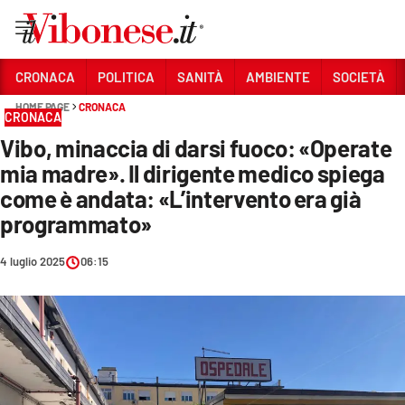
Vai
CRONACA
POLITICA
SANITÀ
AMBIENTE
SOCIETÀ
HOME PAGE
CRONACA
Sezioni
CRONACA
Vibo, minaccia di darsi fuoco: «Operate
CRONACA
mia madre». Il dirigente medico spiega
POLITICA
come è andata: «L’intervento era già
programmato»
SANITÀ
AMBIENTE
4 luglio 2025
06:15
SOCIETÀ
CULTURA
ECONOMIA E LAVORO