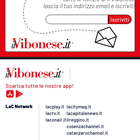
lascia il tuo indirizzo email e iscriviti
Iscriviti
Scarica tutte le nostre app!
LaC Network
lacplay.it
lacitymag.it
lactv.it
lacapitalenews.it
laconair.it
ilreggino.it
cosenzachannel.it
catanzarochannel.it