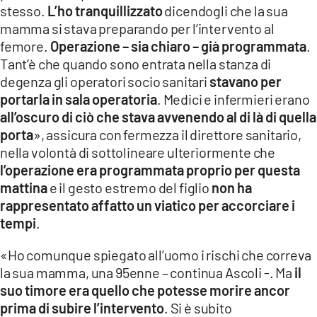
stesso.
L’ho tranquillizzato
dicendogli che la sua
mamma si stava preparando per l’intervento al
femore.
Operazione – sia chiaro – già programmata
.
Tant’è che quando sono entrata nella stanza di
degenza gli operatori socio sanitari
stavano per
portarla in sala operatoria
. Medici e infermieri erano
all’oscuro di ciò che stava avvenendo al di là di quella
porta
», assicura con fermezza il direttore sanitario,
nella volontà di sottolineare ulteriormente che
l’operazione era programmata proprio per questa
mattina
e il gesto estremo del figlio
non ha
rappresentato affatto un viatico per accorciare i
tempi
.
«Ho comunque spiegato all’uomo i rischi che correva
la sua mamma, una 95enne – continua Ascoli -. Ma
il
suo timore era quello che potesse morire ancor
prima di subire l’intervento
. Si è subito