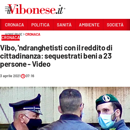
Vai
CRONACA
POLITICA
SANITÀ
AMBIENTE
SOCIETÀ
HOME PAGE
CRONACA
Sezioni
CRONACA
Vibo, 'ndranghetisti con il reddito di
CRONACA
cittadinanza: sequestrati beni a 23
POLITICA
persone - Video
SANITÀ
3 aprile 2021
07:16
AMBIENTE
SOCIETÀ
CULTURA
ECONOMIA E LAVORO