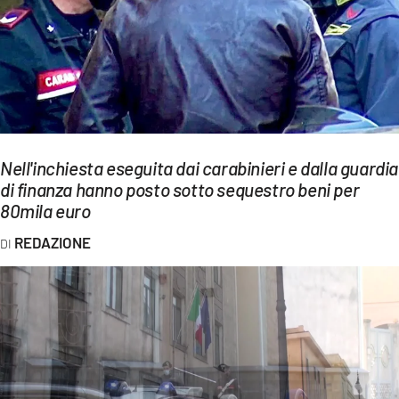
EVENTI
SPORT
Streaming
LAC TV
Nell'inchiesta eseguita dai carabinieri e dalla guardia
LAC NETWORK
di finanza hanno posto sotto sequestro beni per
80mila euro
LAC ONAIR
REDAZIONE
LaC
Network
LACPLAY.IT
LACTV.IT
LACONAIR.IT