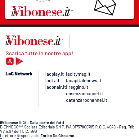
Scarica tutte le nostre app!
LaC Network
lacplay.it
lacitymag.it
lactv.it
lacapitalenews.it
laconair.it
ilreggino.it
cosenzachannel.it
catanzarochannel.it
ilVibonese.it © – Dalla parte dei fatti
DIEMMECOM® Società Editoriale Srl P. IVA 01737800795 R.O.C. 4049 – Reg. Trib
VV n.97 del 11.12.1996
Direttore Responsabile
Enrico De Girolamo