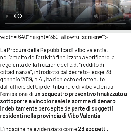
LACITYMAG.IT
ILREGGINO.IT
COSENZACHANNEL.IT
width="640" height="360" allowfullscreen="">
ILVIBONESE.IT
La Procura della Repubblica di Vibo Valentia,
nell’ambito dell’attività finalizzata a verificare la
CATANZAROCHANNEL.IT
regolarità della fruizione del c.d. “reddito di
LACAPITALENEWS.IT
cittadinanza”, introdotto dal decreto-legge 28
gennaio 2019, n.4., ha richiesto ed ottenuto
dall’ufficio del Gip del tribunale di Vibo Valentia
App
l’emissione di
un sequestro preventivo finalizzato a
ANDROID
sottoporre a vincolo reale le somme di denaro
indebitamente percepite da parte di soggetti
APPLE
residenti nella provincia di Vibo Valentia
.
L’indagine ha evidenziato come
23 soggetti
,