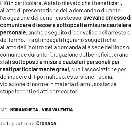
Più in particolare, è stato rilevato che i beneficiari,
all’atto di presentazione della domanda o durante
l’erogazione del beneficio stesso,
avevano omesso di
comunicare di essere sottoposti a misura cautelare
personale
, anche a seguito di convalida dell’arresto o
del fermo. Tra gli indagati figurano soggetti che
all’atto dell’inoltro della domanda alla sede dell’Inps o
comunque durante l’erogazione del beneficio, erano
stati
sottoposti a misure cautelari personali per
reati particolarmente gravi
, quali associazione per
delinquere di tipo mafioso, estorsione, rapina,
violazione di norme in materia di armi, sostanze
stupefacenti ed atti persecutori.
TAG
NDRANGHETA ·
VIBO VALENTIA
Cronaca
Tutti gli articoli di