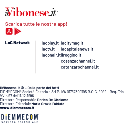
Scarica tutte le nostre app!
LaC Network
lacplay.it
lacitymag.it
lactv.it
lacapitalenews.it
laconair.it
ilreggino.it
cosenzachannel.it
catanzarochannel.it
ilVibonese.it © – Dalla parte dei fatti
DIEMMECOM® Società Editoriale Srl P. IVA 01737800795 R.O.C. 4049 – Reg. Trib
VV n.97 del 11.12.1996
Direttore Responsabile
Enrico De Girolamo
Direttore Editoriale
Maria Grazia Falduto
www.diemmecom.it