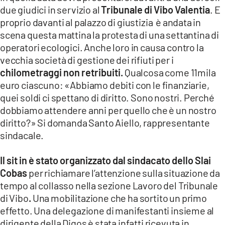
due giudici in servizio al
Tribunale di Vibo Valentia
. E
proprio davanti al palazzo di giustizia è andata in
scena questa mattina la protesta di una settantina di
operatori ecologici. Anche loro in causa contro la
vecchia società di gestione dei rifiuti per i
chilometraggi non retribuiti.
Qualcosa come 11mila
euro ciascuno: «Abbiamo debiti con le finanziarie,
quei soldi ci spettano di diritto. Sono nostri. Perché
dobbiamo attendere anni per quello che è un nostro
diritto?» Si domanda Santo Aiello, rappresentante
sindacale.
Il sit in è stato organizzato dal sindacato dello Slai
Cobas
per richiamare l’attenzione sulla situazione da
tempo al collasso nella sezione Lavoro del Tribunale
di Vibo
.
Una mobilitazione che ha sortito un primo
effetto. Una delegazione di manifestanti insieme al
dirigente della Digos è stata infatti ricevuta in