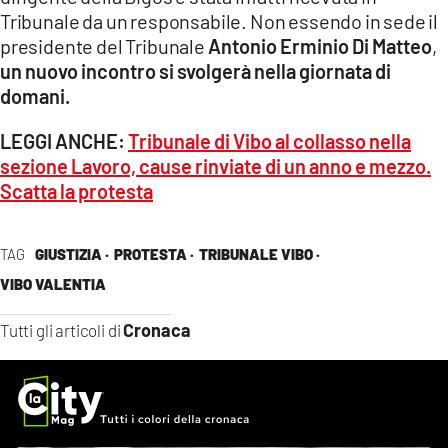
Tribunale da un responsabile. Non essendo in sede il
presidente del Tribunale
Antonio Erminio Di Matteo
,
un nuovo incontro si svolgerà nella giornata di
domani.
LEGGI ANCHE:
Tribunale di Vibo al collasso nella
sezione Lavoro, cause rinviate di un anno e mezzo.
Scatta la protesta
TAG
GIUSTIZIA ·
PROTESTA ·
TRIBUNALE VIBO ·
VIBO VALENTIA
Cronaca
Tutti gli articoli di