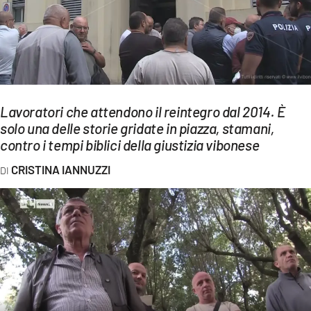
EVENTI
SPORT
Streaming
LAC TV
Lavoratori che attendono il reintegro dal 2014. È
solo una delle storie gridate in piazza, stamani,
LAC NETWORK
contro i tempi biblici della giustizia vibonese
LAC ONAIR
CRISTINA IANNUZZI
LaC
Network
LACPLAY.IT
LACTV.IT
LACONAIR.IT