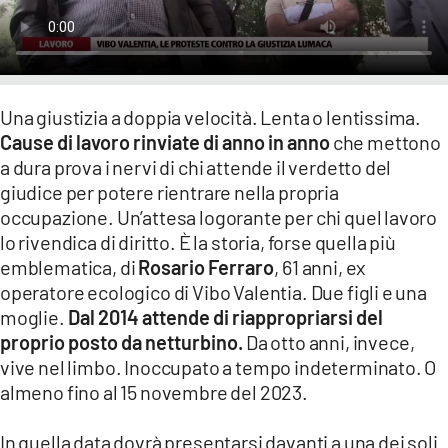
LACITYMAG.IT
ILREGGINO.IT
COSENZACHANNEL.IT
Una giustizia a doppia velocità. Lenta o lentissima.
Cause di lavoro rinviate di anno in anno
che mettono
ILVIBONESE.IT
a dura prova i nervi di chi attende il verdetto del
giudice per potere rientrare nella propria
CATANZAROCHANNEL.IT
occupazione. Un’attesa logorante per chi quel lavoro
lo rivendica di diritto. È la storia, forse quella più
LACAPITALENEWS.IT
emblematica, di
Rosario Ferraro
, 61 anni, ex
operatore ecologico di Vibo Valentia. Due figli e una
App
moglie.
Dal 2014 attende di riappropriarsi del
ANDROID
proprio posto da netturbino.
Da otto anni, invece,
vive nel limbo. Inoccupato a tempo indeterminato. O
APPLE
almeno fino al 15 novembre del 2023.
In quella data dovrà presentarsi davanti a una dei soli