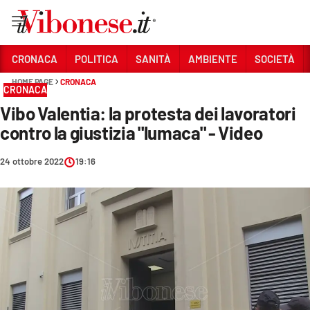
Vai
CRONACA
POLITICA
SANITÀ
AMBIENTE
SOCIETÀ
HOME PAGE
CRONACA
Sezioni
CRONACA
Vibo Valentia: la protesta dei lavoratori
CRONACA
contro la giustizia "lumaca" - Video
POLITICA
24 ottobre 2022
19:16
SANITÀ
AMBIENTE
SOCIETÀ
CULTURA
ECONOMIA E LAVORO