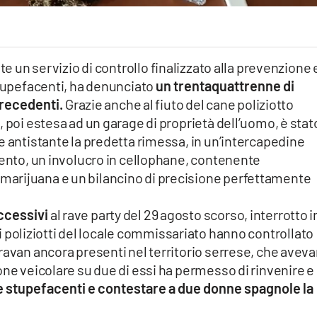
e un servizio di controllo finalizzato alla prevenzione 
stupefacenti, ha denunciato
un trentaquattrenne di
precedenti.
Grazie anche al fiuto del cane poliziotto
, poi estesa ad un garage di proprietà dell’uomo, è stat
e antistante la predetta rimessa, in un’intercapedine
mento, un involucro in cellophane, contenente
arijuana e un bilancino di precisione perfettamente
uccessivi
al rave party del 29 agosto scorso, interrotto i
 i poliziotti del locale commissariato hanno controllato
ravan ancora presenti nel territorio serrese, che avev
one veicolare su due di essi ha permesso di rinvenire e
e stupefacenti e contestare a due donne spagnole la