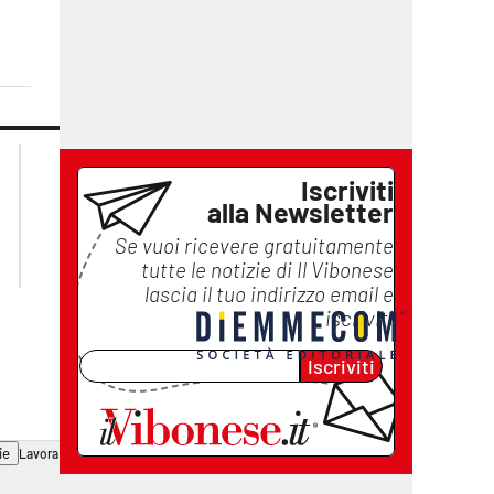
lacplay.it
lacitymag.it
lactv.it
lacapitalenews.it
Iscriviti
alla Newsletter
laconair.it
ilreggino.it
cosenzachannel.it
Se vuoi ricevere gratuitamente
catanzarochannel.it
tutte le notizie di
Il Vibonese
lascia il tuo indirizzo email e
iscriviti
Iscriviti
ie
Lavora con noi