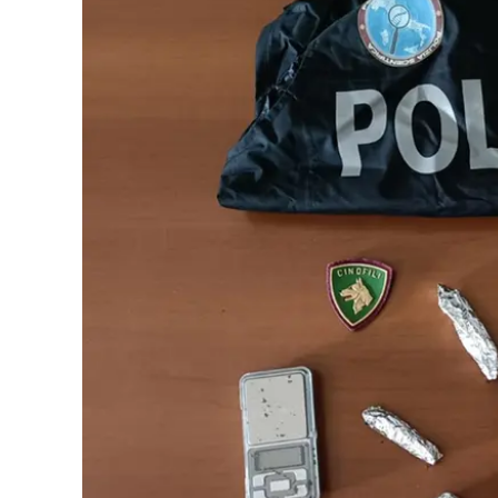
Eventi
Sport
Streaming
LaC TV
Lac Network
LaC OnAir
LaC
Network
lacplay.it
lactv.it