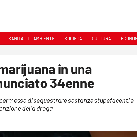
SANITÀ
AMBIENTE
SOCIETÀ
CULTURA
ECONOM
marijuana in una
nunciato 34enne
he permesso di sequestrare sostanze stupefacenti e
enzione della droga