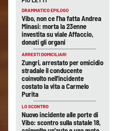
PIÙ LETTI
DRAMMATICO EPILOGO
Vibo, non ce l’ha fatta Andrea
Minasi: morta la 23enne
investita su viale Affaccio,
donati gli organi
ARRESTI DOMICILIARI
Zungri, arrestato per omicidio
stradale il conducente
coinvolto nell'incidente
costato la vita a Carmelo
Purita
LO SCONTRO
Nuovo incidente alle porte di
Vibo: scontro sulla statale 18,
coinvolte un’auto e una moto