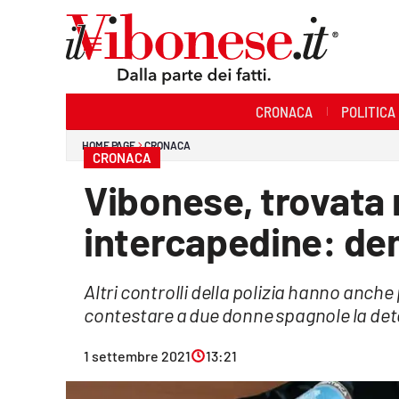
Sezioni
CRONACA
POLITICA
Cronaca
HOME PAGE
CRONACA
CRONACA
Politica
Vibonese, trovata 
Sanità
intercapedine: de
Ambiente
Altri controlli della polizia hanno anc
Società
contestare a due donne spagnole la det
Cultura
1 settembre 2021
13:21
Economia e Lavoro