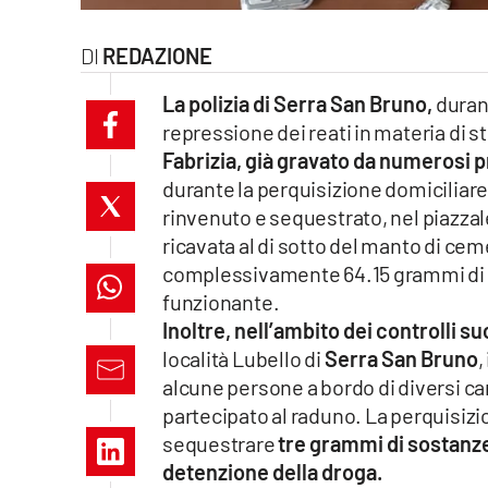
laconair.it
REDAZIONE
lacitymag.it
La polizia di Serra San Bruno,
durant
repressione dei reati in materia di 
ilreggino.it
Fabrizia, già gravato da numerosi 
cosenzachannel.it
durante la perquisizione domiciliare
rinvenuto e sequestrato, nel piazzal
ilvibonese.it
ricavata al di sotto del manto di ce
complessivamente 64.15 grammi di m
catanzarochannel.it
funzionante.
Inoltre, nell’ambito dei controlli s
lacapitalenews.it
località Lubello di
Serra San Bruno
,
alcune persone a bordo di diversi ca
App
partecipato al raduno. La perquisizi
sequestrare
tre grammi di sostanz
Android
detenzione della droga.