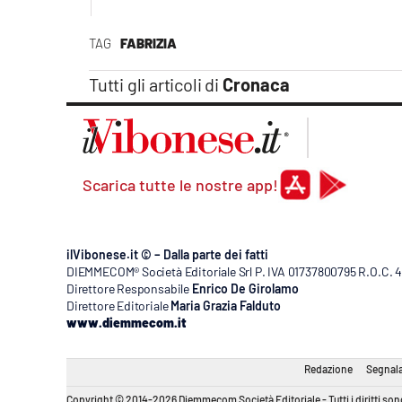
Apple
TAG
FABRIZIA
Tutti gli articoli di
Cronaca
Vai
Scarica tutte le nostre app!
ilVibonese.it © – Dalla parte dei fatti
DIEMMECOM® Società Editoriale Srl P. IVA 01737800795 R.O.C. 404
Direttore Responsabile
Enrico De Girolamo
Direttore Editoriale
Maria Grazia Falduto
www.diemmecom.it
Redazione
Segnala
Copyright © 2014-2026 Diemmecom Società Editoriale - Tutti i diritti sono