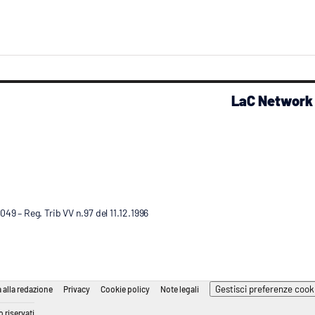
LaC Network
9 – Reg. Trib VV n.97 del 11.12.1996
Gestisci preferenze cook
 alla redazione
Privacy
Cookie policy
Note legali
 riservati