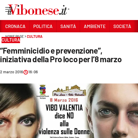
Vai
CRONACA
POLITICA
SANITÀ
AMBIENTE
SOCIETÀ
HOME PAGE
CULTURA
Sezioni
CULTURA
“Femminicidio e prevenzione”,
CRONACA
iniziativa della Pro loco per l’8 marzo
POLITICA
2 marzo 2016
16:06
SANITÀ
AMBIENTE
SOCIETÀ
CULTURA
ECONOMIA E LAVORO