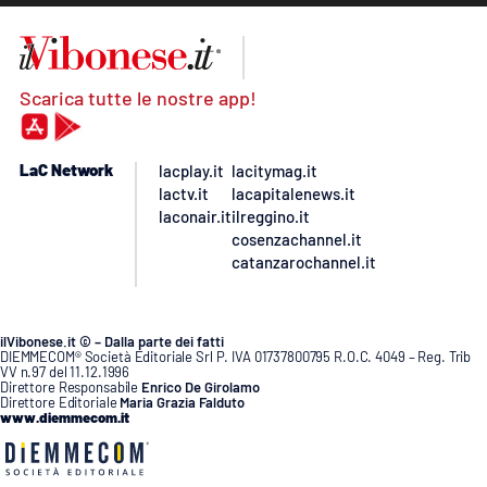
Scarica tutte le nostre app!
LaC Network
lacplay.it
lacitymag.it
lactv.it
lacapitalenews.it
laconair.it
ilreggino.it
cosenzachannel.it
catanzarochannel.it
ilVibonese.it © – Dalla parte dei fatti
DIEMMECOM® Società Editoriale Srl P. IVA 01737800795 R.O.C. 4049 – Reg. Trib
VV n.97 del 11.12.1996
Direttore Responsabile
Enrico De Girolamo
Direttore Editoriale
Maria Grazia Falduto
www.diemmecom.it