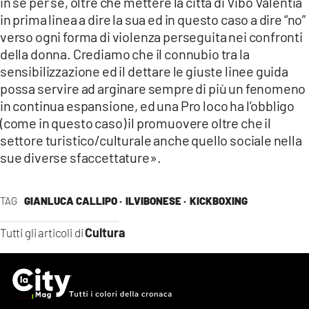
in sé per sé, oltre che mettere la città di Vibo Valentia
in prima linea a dire la sua ed in questo caso a dire “no”
verso ogni forma di violenza perseguita nei confronti
della donna. Crediamo che il connubio tra la
sensibilizzazione ed il dettare le giuste linee guida
possa servire ad arginare sempre di più un fenomeno
in continua espansione, ed una Pro loco ha l’obbligo
(come in questo caso) il promuovere oltre che il
settore turistico/culturale anche quello sociale nella
sue diverse sfaccettature».
TAG
GIANLUCA CALLIPO ·
ILVIBONESE ·
KICKBOXING
Cultura
Tutti gli articoli di