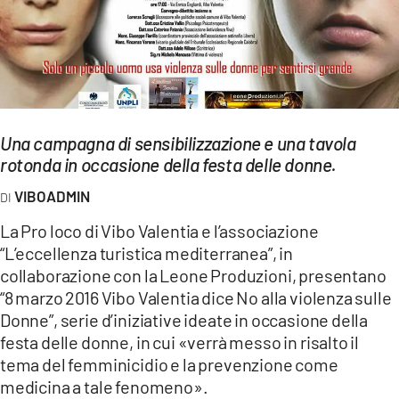
EVENTI
SPORT
Streaming
LAC TV
Una campagna di sensibilizzazione e una tavola
rotonda in occasione della festa delle donne.
LAC NETWORK
VIBOADMIN
LAC ONAIR
La Pro loco di Vibo Valentia e l’associazione
“L’eccellenza turistica mediterranea”, in
LaC
collaborazione con la Leone Produzioni, presentano
Network
“8 marzo 2016 Vibo Valentia dice No alla violenza sulle
LACPLAY.IT
Donne”, serie d’iniziative ideate in occasione della
festa delle donne, in cui «verrà messo in risalto il
LACTV.IT
tema del femminicidio e la prevenzione come
LACONAIR.IT
medicina a tale fenomeno».