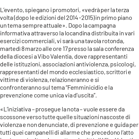
LACITYMAG.IT
L’evento, spiegano i promotori, «vedrà per la terza
volta (dopo le edizioni del 2014 -2015) in primo piano
ILREGGINO.IT
un tema sempre attuale». Dopo la campagna
informativa attraverso la locandina distribuita in vari
COSENZACHANNEL.IT
esercizi commerciali, vi sarà una tavola rotonda,
martedì 8 marzo alle ore 17 presso la sala conferenza
ILVIBONESE.IT
della diocesi a Vibo Valentia, dove rappresentanti
CATANZAROCHANNEL.IT
delle istituzioni, associazioni antiviolenza, psicologi,
rappresentanti del mondo ecclesiastico, scrittori e
LACAPITALENEWS.IT
vittime di violenza, relazioneranno e si
confronteranno sul tema “Femminicidio e la
App
prevenzione come unica via d’uscita”.
ANDROID
«L’iniziativa – prosegue la nota – vuole essere da
scossone verso tutte quelle situazioni nascoste di
APPLE
violenza e non denunciate, di prevenzione e guida per
tutti quei campanelli di allarme che precedono l’atto