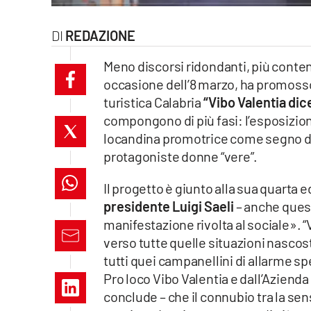
laconair.it
REDAZIONE
lacitymag.it
Meno discorsi ridondanti, più contenu
occasione dell’8 marzo, ha promosso 
ilreggino.it
turistica Calabria
“Vibo Valentia dic
cosenzachannel.it
compongono di più fasi: l’esposizione
locandina promotrice come segno di 
ilvibonese.it
protagoniste donne “vere”.
catanzarochannel.it
Il progetto è giunto alla sua quarta
presidente Luigi Saeli
– anche quest
lacapitalenews.it
manifestazione rivolta al sociale». 
verso tutte quelle situazioni nascos
tutti quei campanellini di allarme sp
App
Pro loco Vibo Valentia e dall’Aziend
Android
conclude – che il connubio tra la sen