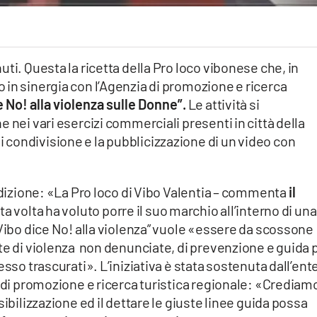
ti. Questa la ricetta della Pro loco vibonese che, in
in sinergia con l’Agenzia di promozione e ricerca
e No! alla violenza sulle Donne”.
Le attività si
 nei vari esercizi commerciali presenti in città della
condivisione e la pubblicizzazione di un video con
 edizione: «La Pro loco di Vibo Valentia – commenta
il
a volta ha voluto porre il suo marchio all’interno di una
“Vibo dice No! alla violenza” vuole «essere da scossone
te di violenza
non denunciate, di prevenzione e guida 
esso trascurati». L’iniziativa è stata sostenuta dall’ent
a di promozione e ricerca turistica regionale: «Crediam
sibilizzazione ed il dettare le giuste linee guida possa