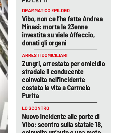
PIÙ LETTI
DRAMMATICO EPILOGO
Vibo, non ce l’ha fatta Andrea
Minasi: morta la 23enne
investita su viale Affaccio,
donati gli organi
ARRESTI DOMICILIARI
Zungri, arrestato per omicidio
stradale il conducente
coinvolto nell'incidente
costato la vita a Carmelo
Purita
LO SCONTRO
Nuovo incidente alle porte di
Vibo: scontro sulla statale 18,
coinvolte un’auto e una moto