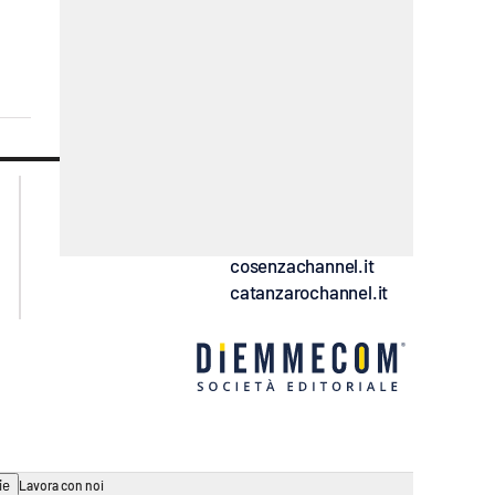
lacplay.it
lacitymag.it
lactv.it
lacapitalenews.it
laconair.it
ilreggino.it
cosenzachannel.it
catanzarochannel.it
ie
Lavora con noi