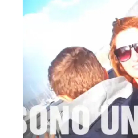
Eventi
Sport
Streaming
LaC TV
Lac Network
LaC OnAir
LaC
Network
lacplay.it
lactv.it