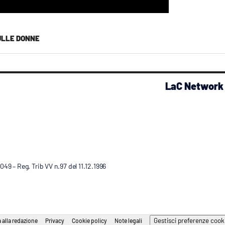
ULLE DONNE
LaC Network
9 – Reg. Trib VV n.97 del 11.12.1996
Gestisci preferenze cook
 alla redazione
Privacy
Cookie policy
Note legali