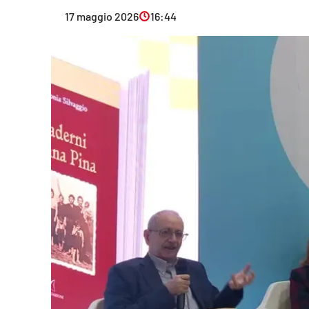
Eventi
17 maggio 2026
16:44
Sport
Streaming
LaC TV
Lac Network
LaC OnAir
LaC
Network
lacplay.it
lactv.it