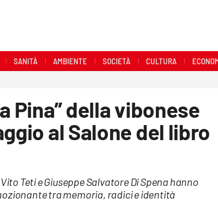
SANITÀ
AMBIENTE
SOCIETÀ
CULTURA
ECONOM
na Pina” della vibonese
ggio al Salone del libro
o Vito Teti e Giuseppe Salvatore Di Spena hanno
ozionante tra memoria, radici e identità