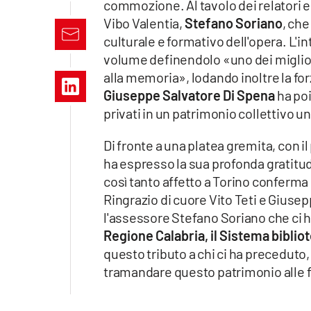
commozione. Al tavolo dei relatori 
Apple
Vibo Valentia,
Stefano Soriano
, ch
culturale e formativo dell'opera. L'
volume definendolo «uno dei miglior
alla memoria», lodando inoltre la fo
Vai
Giuseppe Salvatore Di Spena
ha poi
privati in un patrimonio collettivo u
Di fronte a una platea gremita, con il
ha espresso la sua profonda gratitud
così tanto affetto a Torino conferma
Ringrazio di cuore Vito Teti e Giusep
l'assessore Stefano Soriano che ci h
Regione Calabria, il Sistema bibli
questo tributo a chi ci ha preceduto, 
tramandare questo patrimonio alle 