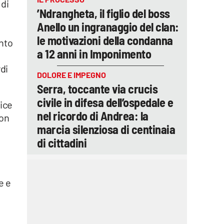
 di
’Ndrangheta, il figlio del boss
Anello un ingranaggio del clan:
le motivazioni della condanna
ento
a 12 anni in Imponimento
rdi
DOLORE E IMPEGNO
Serra, toccante via crucis
civile in difesa dell’ospedale e
rice
nel ricordo di Andrea: la
con
marcia silenziosa di centinaia
di cittadini
,
e e