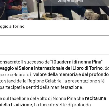
aggio a Torino
consacrato il successo de "
I Quaderni di nonna Pina
"
lvaggio
al
Salone internazionale del Libro di Torino
, d
lico e celebrato
il valore della memoria e del profondo
lato stand della Regione Calabria, la presentazione si è
partecipati e sentiti della manifestazione.
one sul tabellone del volto di Nonna Pina che
recita una
della tradizione
, ha toccato vette di profonda