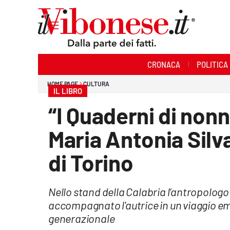
Sezioni
CRONACA
POLITICA
Cronaca
HOME PAGE
CULTURA
IL LIBRO
Politica
“I Quaderni di non
Sanità
Maria Antonia Silva
Ambiente
di Torino
Società
Nello stand della Calabria l’antropolog
Cultura
accompagnato l'autrice in un viaggio em
Economia e Lavoro
generazionale