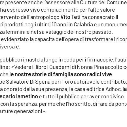
era presente anche l’assessore alla Cultura del Comune
e ha espresso vivo compiacimento per l'alto valore
intervento dell'antropologo
Vito Teti
ha consacrato il
i prodotti negli ultimi 10 anni in Calabria e un monum
rza femminile nel salvataggio del nostro passato.
 evidenziato la capacità dell'opera di trasformare i rico
niversale.
 pubblico rimasto a lungo in coda per i firmacopie, l'aut
ine: «Vedere il libro I Quaderni di Nonna Pina accolto 
 che
le nostre storie di famiglia sono radici vive
.
pe Salvatore Di Spena per il loro autorevole contributo
a onorato della sua presenza, la casa editrice Adhoc,
la
otecario lametino
e tutto il pubblico per aver condiviso
con la speranza, per me che l'ho scritto, di fare da pont
future generazioni».