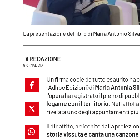
laconair.it
lacitymag.it
La presentazione del libro di Maria Antonio Silv
ilreggino.it
cosenzachannel.it
REDAZIONE
GIORNALISTA
ilvibonese.it
Un firma copie da tutto esaurito ha 
catanzarochannel.it
(Adhoc Edizioni) di
Maria Antonia Si
l'opera ha registrato il pieno di pubb
lacapitalenews.it
legame con il territorio
. Nell'affol
rivelata uno degli appuntamenti più 
App
Il dibattito, arricchito dalla proiezi
Android
storia vissuta e canta una canzone 