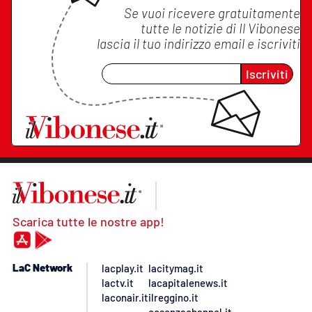
Se vuoi ricevere gratuitamente
tutte le notizie di
Il Vibonese
lascia il tuo indirizzo email e iscriviti
Iscriviti
Scarica tutte le nostre app!
LaC Network
lacplay.it
lacitymag.it
lactv.it
lacapitalenews.it
laconair.it
ilreggino.it
cosenzachannel.it