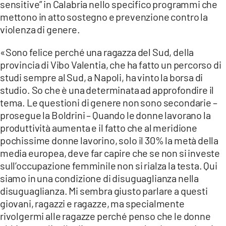
sensitive” in Calabria nello specifico programmi che
LACITYMAG.IT
mettono in atto sostegno e prevenzione contro la
violenza di genere.
ILREGGINO.IT
«Sono felice perché una ragazza del Sud, della
COSENZACHANNEL.IT
provincia di Vibo Valentia, che ha fatto un percorso di
studi sempre al Sud, a Napoli, ha vinto la borsa di
ILVIBONESE.IT
studio. So che è una determinata ad approfondire il
CATANZAROCHANNEL.IT
tema. Le questioni di genere non sono secondarie –
prosegue la Boldrini – Quando le donne lavorano la
LACAPITALENEWS.IT
produttività aumenta e il fatto che al meridione
pochissime donne lavorino, solo il 30% la metà della
App
media europea, deve far capire che se non si investe
sull’occupazione femminile non si rialza la testa. Qui
ANDROID
siamo in una condizione di disuguaglianza nella
APPLE
disuguaglianza. Mi sembra giusto parlare a questi
giovani, ragazzi e ragazze, ma specialmente
rivolgermi alle ragazze perché penso che le donne