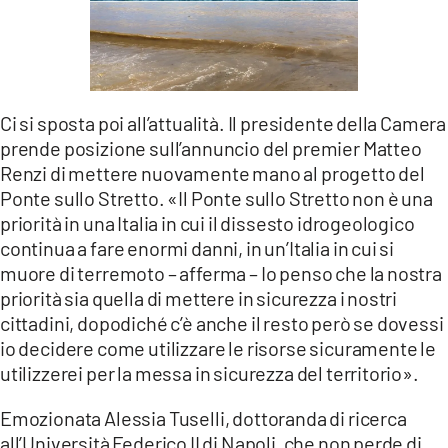
Ci si sposta poi all’attualità. Il presidente della Camera
prende posizione sull’annuncio del premier Matteo
Renzi di mettere nuovamente mano al progetto del
Ponte sullo Stretto. «Il Ponte sullo Stretto non è una
priorità in una Italia in cui il dissesto idrogeologico
continua a fare enormi danni, in un’Italia in cui si
muore di terremoto – afferma – Io penso che la nostra
priorità sia quella di mettere in sicurezza i nostri
cittadini, dopodiché c’è anche il resto però se dovessi
io decidere come utilizzare le risorse sicuramente le
utilizzerei per la messa in sicurezza del territorio».
Emozionata Alessia Tuselli, dottoranda di ricerca
all’Università Federico II di Napoli, che non perde di