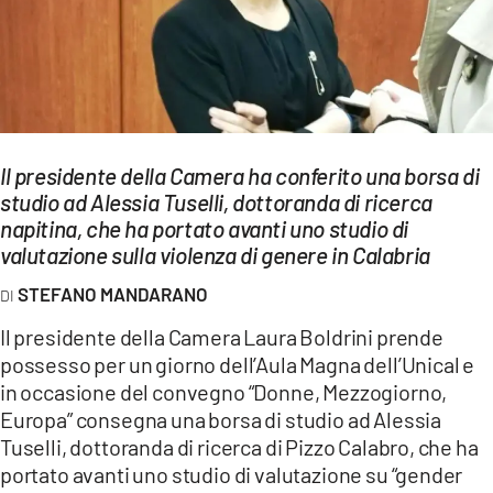
EVENTI
SPORT
Streaming
LAC TV
Il presidente della Camera ha conferito una borsa di
studio ad Alessia Tuselli, dottoranda di ricerca
LAC NETWORK
napitina, che ha portato avanti uno studio di
valutazione sulla violenza di genere in Calabria
LAC ONAIR
STEFANO MANDARANO
LaC
Il presidente della Camera Laura Boldrini prende
Network
possesso per un giorno dell’Aula Magna dell’Unical e
LACPLAY.IT
in occasione del convegno “Donne, Mezzogiorno,
Europa” consegna una borsa di studio ad Alessia
LACTV.IT
Tuselli, dottoranda di ricerca di Pizzo Calabro, che ha
portato avanti uno studio di valutazione su “gender
LACONAIR.IT