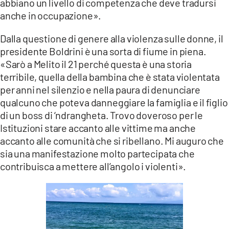
abbiano un livello di competenza che deve tradursi
anche in occupazione».
Dalla questione di genere alla violenza sulle donne, il
presidente Boldrini è una sorta di fiume in piena.
«Sarò a Melito il 21 perché questa è una storia
terribile, quella della bambina che è stata violentata
per anni nel silenzio e nella paura di denunciare
qualcuno che poteva danneggiare la famiglia e il figlio
di un boss di ‘ndrangheta. Trovo doveroso per le
Istituzioni stare accanto alle vittime ma anche
accanto alle comunità che si ribellano. Mi auguro che
sia una manifestazione molto partecipata che
contribuisca a mettere all’angolo i violenti».