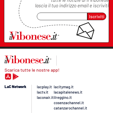
lascia il tuo indirizzo email e iscriviti
Iscriviti
Scarica tutte le nostre app!
LaC Network
lacplay.it
lacitymag.it
lactv.it
lacapitalenews.it
laconair.it
ilreggino.it
cosenzachannel.it
catanzarochannel.it