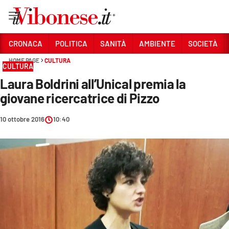
Vai
CRONACA
POLITICA
SANITÀ
AMBIENTE
SOCIETÀ
HOME PAGE
CULTURA
Sezioni
CULTURA
Laura Boldrini all’Unical premia la
CRONACA
giovane ricercatrice di Pizzo
POLITICA
10 ottobre 2016
10:40
SANITÀ
AMBIENTE
SOCIETÀ
CULTURA
ECONOMIA E LAVORO