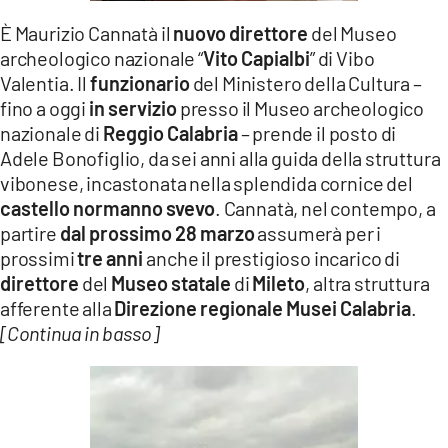
LACITYMAG.IT
È Maurizio Cannatà il
nuovo direttore
del Museo
archeologico nazionale “
Vito Capialbi
” di Vibo
ILREGGINO.IT
Valentia. Il
funzionario
del Ministero della Cultura –
fino a oggi
in servizio
presso il Museo archeologico
COSENZACHANNEL.IT
nazionale di
Reggio Calabria
– prende il posto di
ILVIBONESE.IT
Adele Bonofiglio, da sei anni alla guida della struttura
vibonese, incastonata nella splendida cornice del
CATANZAROCHANNEL.IT
castello normanno svevo
. Cannatà, nel contempo, a
partire
dal prossimo 28 marzo
assumerà per i
LACAPITALENEWS.IT
prossimi
tre anni
anche il prestigioso incarico di
direttore
del
Museo statale
di
Mileto
, altra struttura
App
afferente alla
Direzione regionale Musei Calabria
.
[Continua in basso]
ANDROID
APPLE