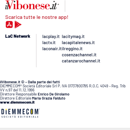
Scarica tutte le nostre app!
LaC Network
lacplay.it
lacitymag.it
lactv.it
lacapitalenews.it
laconair.it
ilreggino.it
cosenzachannel.it
catanzarochannel.it
ilVibonese.it © – Dalla parte dei fatti
DIEMMECOM® Società Editoriale Srl P. IVA 01737800795 R.O.C. 4049 – Reg. Trib
VV n.97 del 11.12.1996
Direttore Responsabile
Enrico De Girolamo
Direttore Editoriale
Maria Grazia Falduto
www.diemmecom.it