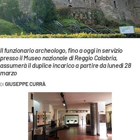
EVENTI
SPORT
Streaming
LAC TV
Il funzionario archeologo, fino a oggi in servizio
presso il Museo nazionale di Reggio Calabria,
LAC NETWORK
assumerà il duplice incarico a partire da lunedì 28
marzo
LAC ONAIR
GIUSEPPE CURRÀ
LaC
Network
LACPLAY.IT
LACTV.IT
LACONAIR.IT