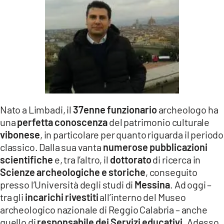
Nato a Limbadi, il
37enne funzionario
archeologo ha
una
perfetta conoscenza
del patrimonio culturale
vibonese
, in particolare per quanto riguarda il periodo
classico. Dalla sua vanta
numerose pubblicazioni
scientifiche
e, tra l’altro, il
dottorato
di ricerca in
Scienze archeologiche e storiche
, conseguito
presso l’Università degli studi di
Messina
. Ad oggi –
tra gli
incarichi rivestiti
all’interno del Museo
archeologico nazionale di Reggio Calabria – anche
quello di
responsabile dei Servizi educativi
. Adesso,