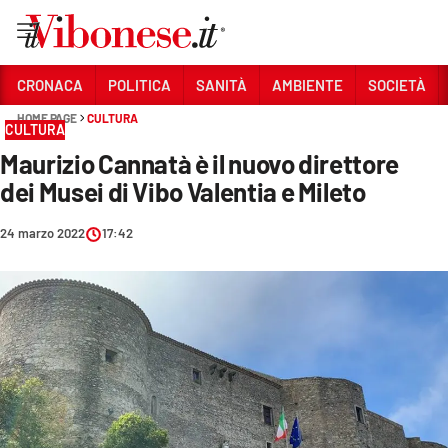
Vai
CRONACA
POLITICA
SANITÀ
AMBIENTE
SOCIETÀ
HOME PAGE
CULTURA
Sezioni
CULTURA
Maurizio Cannatà è il nuovo direttore
CRONACA
dei Musei di Vibo Valentia e Mileto
POLITICA
24 marzo 2022
17:42
SANITÀ
AMBIENTE
SOCIETÀ
CULTURA
ECONOMIA E LAVORO