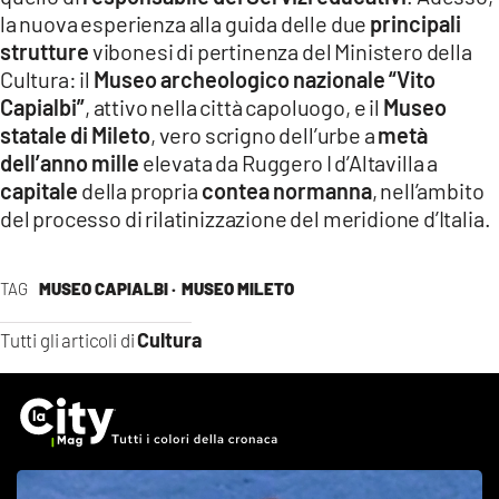
la nuova esperienza alla guida delle due
principali
strutture
vibonesi di pertinenza del Ministero della
Cultura: il
Museo archeologico nazionale “Vito
Capialbi”
, attivo nella città capoluogo, e il
Museo
statale di Mileto
, vero scrigno dell’urbe a
metà
dell’anno mille
elevata da Ruggero I d’Altavilla a
capitale
della propria
contea normanna
, nell’ambito
del processo di rilatinizzazione del meridione d’Italia.
TAG
MUSEO CAPIALBI ·
MUSEO MILETO
Cultura
Tutti gli articoli di