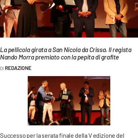
EVENTI
SPORT
Streaming
LAC TV
La pellicola girata a San Nicola da Crissa. Il regista
Nando Morra premiato con la pepita di grafite
LAC NETWORK
REDAZIONE
LAC ONAIR
LaC
Network
LACPLAY.IT
LACTV.IT
LACONAIR.IT
Successo per la serata finale della V edizione del