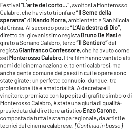
Festival
“L’arte del corto…”
, svoltosi a Monterosso
LACITYMAG.IT
Calabro, che ha visto trionfare
“Il Seme della
speranza”
di
Nando Morra
, ambientato a San Nicola
ILREGGINO.IT
da Crissa. Al secondo posto
“L’Ala destra di Dio”,
COSENZACHANNEL.IT
diretto dal giovanissimo regista
Bruno De Masi
e
girato a Soriano Calabro, terzo
“Il Sentiero”
del
ILVIBONESE.IT
regista
Gianfranco Confessore
, che ha avuto come
set
Monterosso Calabro.
I tre film hanno vantato alti
CATANZAROCHANNEL.IT
nomi del cinema nazionale, talenti calabresi, ma
anche gente comune dei paesi in cui le opere sono
LACAPITALENEWS.IT
state girate: un perfetto connubio, dunque, tra
professionalità e amatorialità. A decretare il
App
vincitore, premiato con la pepita di grafite simbolo di
ANDROID
Monterosso Calabro, è stata una giuria di qualità-
presieduta dal direttore artistico
Enzo Carone
,
APPLE
composta da tutta la stampa regionale, da artisti e
tecnici del cinema calabrese.
[Continua in basso]