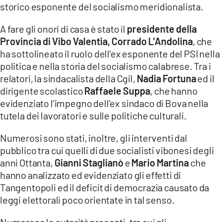
storico esponente del socialismo meridionalista.
LACITYMAG.IT
A fare gli onori di casa è stato il
presidente della
ILREGGINO.IT
Provincia di Vibo Valentia, Corrado L’Andolina
, che
ha sottolineato il ruolo dell’ex esponente del PSI nella
COSENZACHANNEL.IT
politica e nella storia del socialismo calabrese. Tra i
ILVIBONESE.IT
relatori, la sindacalista della Cgil,
Nadia Fortuna
ed il
dirigente scolastico
Raffaele Suppa
, che hanno
CATANZAROCHANNEL.IT
evidenziato l’impegno dell’ex sindaco di Bova nella
tutela dei lavoratori e sulle politiche culturali.
LACAPITALENEWS.IT
Numerosi sono stati, inoltre, gli interventi dal
App
pubblico tra cui quelli di due socialisti vibonesi degli
anni Ottanta,
Gianni Staglianò
e
Mario Martina
che
ANDROID
hanno analizzato ed evidenziato gli effetti di
Tangentopoli ed il deficit di democrazia causato da
APPLE
leggi elettorali poco orientate in tal senso.
Numerose le autorità presenti, tra cui gli