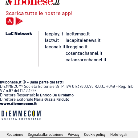
Scarica tutte le nostre app!
LaC Network
lacplay.it
lacitymag.it
lactv.it
lacapitalenews.it
laconair.it
ilreggino.it
cosenzachannel.it
catanzarochannel.it
ilVibonese.it © – Dalla parte dei fatti
DIEMMECOM® Società Editoriale Srl P. IVA 01737800795 R.O.C. 4049 – Reg. Trib
VV n.97 del 11.12.1996
Direttore Responsabile
Enrico De Girolamo
Direttore Editoriale
Maria Grazia Falduto
www.diemmecom.it
Redazione
Segnala alla redazione
Privacy
Cookie policy
Note legali