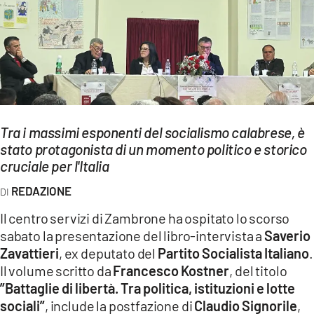
EVENTI
SPORT
Streaming
LAC TV
Tra i massimi esponenti del socialismo calabrese, è
LAC NETWORK
stato protagonista di un momento politico e storico
cruciale per l'Italia
LAC ONAIR
REDAZIONE
LaC
Il centro servizi di Zambrone ha ospitato lo scorso
Network
sabato la presentazione del libro-intervista a
Saverio
LACPLAY.IT
Zavattieri
, ex deputato del
Partito Socialista Italiano
.
Il volume scritto da
Francesco Kostner
, del titolo
LACTV.IT
”Battaglie di libertà. Tra politica, istituzioni e lotte
LACONAIR.IT
sociali”
, include la postfazione di
Claudio Signorile
,