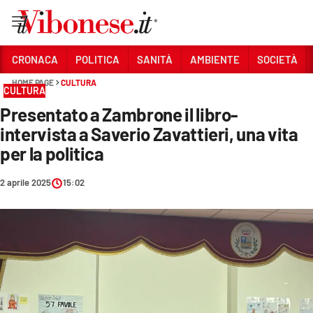
Vai
CRONACA
POLITICA
SANITÀ
AMBIENTE
SOCIETÀ
HOME PAGE
CULTURA
Sezioni
CULTURA
Presentato a Zambrone il libro-
CRONACA
intervista a Saverio Zavattieri, una vita
POLITICA
per la politica
SANITÀ
2 aprile 2025
15:02
AMBIENTE
SOCIETÀ
CULTURA
ECONOMIA E LAVORO