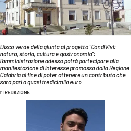
EVENTI
SPORT
Streaming
LAC TV
Disco verde della giunta al progetto “CondiVivi:
natura, storia, cultura e gastronomia”:
LAC NETWORK
l’amministrazione adesso potrà partecipare alla
manifestazione di interesse promossa dalla Regione
LAC ONAIR
Calabria al fine di poter ottenere un contributo che
sarà pari a quasi tredicimila euro
LaC
Network
REDAZIONE
LACPLAY.IT
LACTV.IT
LACONAIR.IT