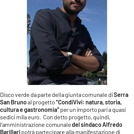
LACITYMAG.IT
ILREGGINO.IT
COSENZACHANNEL.IT
ILVIBONESE.IT
CATANZAROCHANNEL.IT
LACAPITALENEWS.IT
App
Disco verde da parte della giunta comunale di
Serra
ANDROID
San Bruno
al progetto
“CondiVivi: natura, storia,
cultura e gastronomia”
per un importo pari a quasi
APPLE
sedici mila euro. Con detto progetto, quindi,
l’amministrazione comunale
del sindaco Alfredo
Barillari
potrà partecipare alla manifestazione di