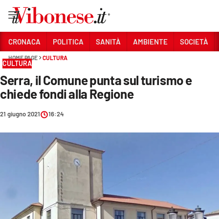
Vai
CRONACA
POLITICA
SANITÀ
AMBIENTE
SOCIETÀ
HOME PAGE
CULTURA
Sezioni
CULTURA
Serra, il Comune punta sul turismo e
CRONACA
chiede fondi alla Regione
POLITICA
21 giugno 2021
16:24
SANITÀ
AMBIENTE
SOCIETÀ
CULTURA
ECONOMIA E LAVORO