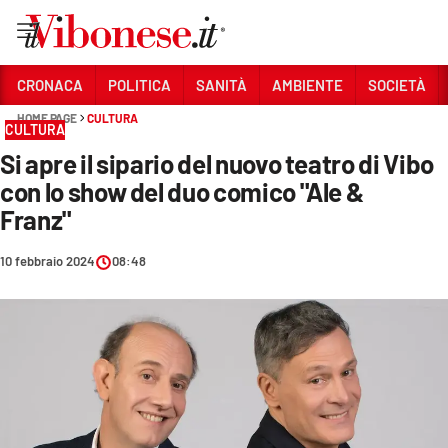
Vai
CRONACA
POLITICA
SANITÀ
AMBIENTE
SOCIETÀ
HOME PAGE
CULTURA
Sezioni
CULTURA
Si apre il sipario del nuovo teatro di Vibo
CRONACA
con lo show del duo comico "Ale &
POLITICA
Franz"
SANITÀ
10 febbraio 2024
08:48
AMBIENTE
SOCIETÀ
CULTURA
ECONOMIA E LAVORO