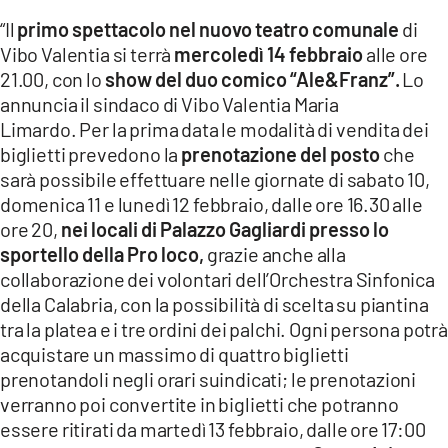
LACITYMAG.IT
“Il
primo spettacolo nel nuovo teatro comunale
di
Vibo Valentia si terrà
mercoledì 14 febbraio
alle ore
ILREGGINO.IT
21.00, con lo
show del duo comico “Ale&Franz”.
Lo
annuncia il sindaco di Vibo Valentia Maria
COSENZACHANNEL.IT
Limardo. Per la prima data le modalità di vendita dei
biglietti prevedono la
prenotazione del posto
che
ILVIBONESE.IT
sarà possibile effettuare nelle giornate di sabato 10,
CATANZAROCHANNEL.IT
domenica 11 e lunedì 12 febbraio, dalle ore 16.30 alle
ore 20,
nei locali di Palazzo Gagliardi presso lo
LACAPITALENEWS.IT
sportello della Pro loco,
grazie anche alla
collaborazione dei volontari dell’Orchestra Sinfonica
App
della Calabria, con la possibilità di scelta su piantina
tra la platea e i tre ordini dei palchi. Ogni persona potrà
ANDROID
acquistare un massimo di quattro biglietti
APPLE
prenotandoli negli orari suindicati; le prenotazioni
verranno poi convertite in biglietti che potranno
essere ritirati da martedì 13 febbraio, dalle ore 17:00