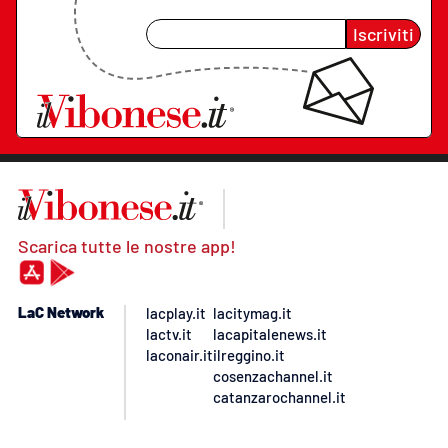
Iscriviti
Scarica tutte le nostre app!
LaC Network
lacplay.it
lacitymag.it
lactv.it
lacapitalenews.it
laconair.it
ilreggino.it
cosenzachannel.it
catanzarochannel.it