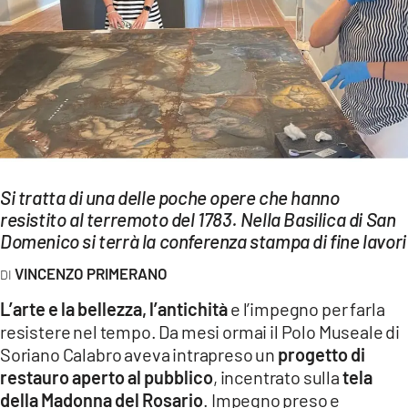
EVENTI
SPORT
Streaming
LAC TV
LAC NETWORK
Si tratta di una delle poche opere che hanno
LAC ONAIR
resistito al terremoto del 1783. Nella Basilica di San
Domenico si terrà la conferenza stampa di fine lavori
LaC
VINCENZO PRIMERANO
Network
L’arte e la bellezza, l’antichità
e l’impegno per farla
LACPLAY.IT
resistere nel tempo. Da mesi ormai il Polo Museale di
Soriano Calabro aveva intrapreso un
progetto di
LACTV.IT
restauro aperto al pubblico
, incentrato sulla
tela
LACONAIR.IT
della Madonna del Rosario
.
Impegno preso e