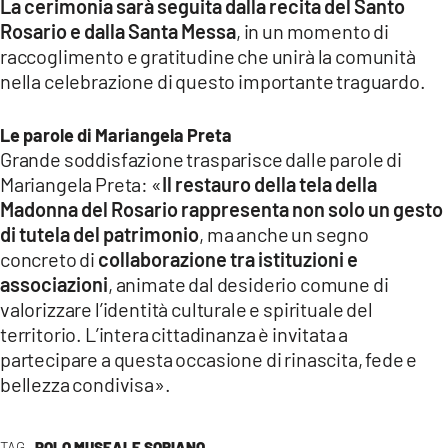
La cerimonia sarà seguita dalla recita del Santo
Rosario e dalla Santa Messa
, in un momento di
raccoglimento e gratitudine che unirà la comunità
nella celebrazione di questo importante traguardo.
Le parole di Mariangela Preta
Grande soddisfazione trasparisce dalle parole di
Mariangela Preta: «
Il restauro della tela della
Madonna del Rosario rappresenta non solo un gesto
di tutela del patrimonio
,
ma anche un segno
concreto di
collaborazione tra istituzioni e
associazioni
, animate dal desiderio comune di
valorizzare l’identità culturale e spirituale del
territorio. L’intera cittadinanza è invitata a
partecipare a questa occasione di rinascita, fede e
bellezza condivisa».
TAG
POLO MUSEALE SORIANO