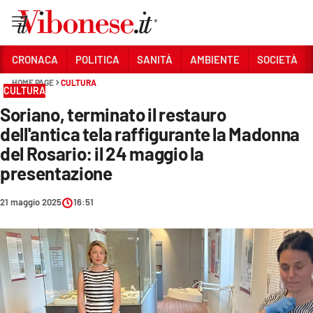
Vai
CRONACA
POLITICA
SANITÀ
AMBIENTE
SOCIETÀ
HOME PAGE
CULTURA
Sezioni
CULTURA
Soriano, terminato il restauro
CRONACA
dell'antica tela raffigurante la Madonna
POLITICA
del Rosario: il 24 maggio la
presentazione
SANITÀ
AMBIENTE
21 maggio 2025
16:51
SOCIETÀ
CULTURA
ECONOMIA E LAVORO