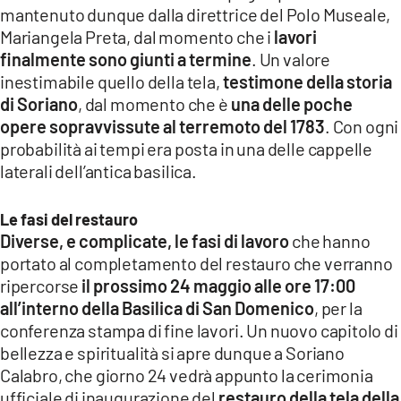
mantenuto dunque dalla direttrice del Polo Museale,
LACITYMAG.IT
Mariangela Preta, dal momento che i
lavori
finalmente sono giunti a termine
. Un valore
ILREGGINO.IT
inestimabile quello della tela,
testimone della storia
COSENZACHANNEL.IT
di Soriano
, dal momento che è
una delle poche
opere sopravvissute al terremoto del 1783
. Con ogni
ILVIBONESE.IT
probabilità ai tempi era posta in una delle cappelle
laterali dell’antica basilica.
CATANZAROCHANNEL.IT
LACAPITALENEWS.IT
Le fasi del restauro
Diverse, e complicate, le fasi di lavoro
che hanno
portato al completamento del restauro che verranno
App
ripercorse
il prossimo 24 maggio alle ore 17:00
ANDROID
all’interno della Basilica di San Domenico
, per la
conferenza stampa di fine lavori. Un nuovo capitolo di
APPLE
bellezza e spiritualità si apre dunque a Soriano
Calabro, che giorno 24 vedrà appunto la cerimonia
ufficiale di inaugurazione del
restauro della tela della