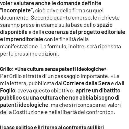
voler valutare anche le domande definite
“incomplete”
, cioè prive della firma su quel
documento. Secondo quanto emerso, le richieste
saranno prese in esame sulla base dello
spazio
disponibile
e della
coerenza del progetto editoriale
e imprenditoriale
con le finalità della
manifestazione. La formula, inoltre, sarà ripensata
per le prossime edizioni.
Grillo: «Una cultura senza patenti ideologiche»
Per Grillo si tratta di un passaggio importante. «La
mia lettera, pubblicata dal
Corriere della Sera
e da
Il
Foglio
, aveva questo obiettivo:
aprire un dibattito
pubblico su una cultura che non abbia bisogno di
patenti ideologiche
, ma che si riconosca nei valori
della Costituzione e nella libertà del confronto».
Il caso politico e il ritorno al confronto sui libri