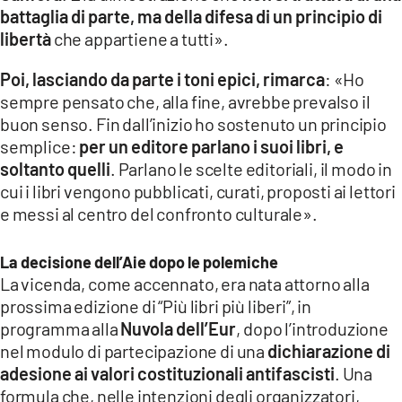
battaglia di parte, ma della difesa di un principio di
libertà
che appartiene a tutti».
Poi, lasciando da parte i toni epici, rimarca
: «Ho
sempre pensato che, alla fine, avrebbe prevalso il
buon senso. Fin dall’inizio ho sostenuto un principio
semplice:
per un editore parlano i suoi libri, e
soltanto quelli
. Parlano le scelte editoriali, il modo in
cui i libri vengono pubblicati, curati, proposti ai lettori
e messi al centro del confronto culturale».
La decisione dell’Aie dopo le polemiche
La vicenda, come accennato, era nata attorno alla
prossima edizione di “Più libri più liberi”, in
programma alla
Nuvola dell’Eur
, dopo l’introduzione
nel modulo di partecipazione di una
dichiarazione di
adesione ai valori costituzionali antifascisti
. Una
formula che, nelle intenzioni degli organizzatori,