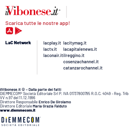
Scarica tutte le nostre app!
LaC Network
lacplay.it
lacitymag.it
lactv.it
lacapitalenews.it
laconair.it
ilreggino.it
cosenzachannel.it
catanzarochannel.it
ilVibonese.it © – Dalla parte dei fatti
DIEMMECOM® Società Editoriale Srl P. IVA 01737800795 R.O.C. 4049 – Reg. Trib
VV n.97 del 11.12.1996
Direttore Responsabile
Enrico De Girolamo
Direttore Editoriale
Maria Grazia Falduto
www.diemmecom.it