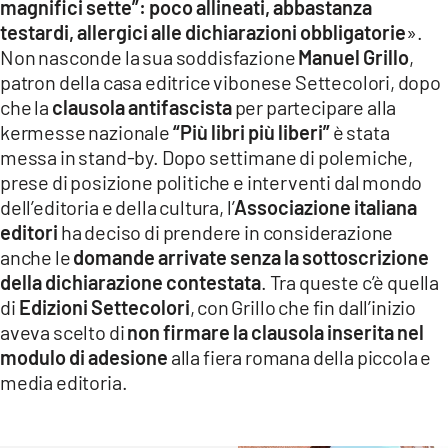
magnifici sette”: poco allineati, abbastanza
LACITYMAG.IT
testardi, allergici alle dichiarazioni obbligatorie
».
Non nasconde la sua soddisfazione
Manuel Grillo
,
ILREGGINO.IT
patron della casa editrice vibonese Settecolori, dopo
che la
clausola antifascista
per partecipare alla
COSENZACHANNEL.IT
kermesse nazionale
“Più libri più liberi”
è stata
ILVIBONESE.IT
messa in stand-by. Dopo settimane di polemiche,
prese di posizione politiche e interventi dal mondo
CATANZAROCHANNEL.IT
dell’editoria e della cultura, l’
Associazione italiana
editori
ha deciso di prendere in considerazione
LACAPITALENEWS.IT
anche le
domande arrivate senza la sottoscrizione
della dichiarazione contestata
. Tra queste c’è quella
App
di
Edizioni Settecolori
, con Grillo che fin dall’inizio
aveva scelto di
non firmare la clausola inserita nel
ANDROID
modulo di adesione
alla fiera romana della piccola e
APPLE
media editoria.