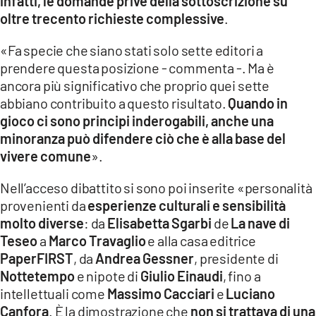
infatti, le domande prive della sottoscrizione su
oltre trecento richieste complessive
.
«Fa specie che siano stati solo sette editori a
prendere questa posizione - commenta -. Ma è
ancora più significativo che proprio quei sette
abbiano contribuito a questo risultato.
Quando in
gioco ci sono principi inderogabili, anche una
minoranza può difendere ciò che è alla base del
vivere comune
».
Nell’acceso dibattito si sono poi inserite «personalità
provenienti da
esperienze culturali e sensibilità
molto diverse
: da
Elisabetta Sgarbi
de
La nave di
Teseo
a
Marco Travaglio
e alla casa editrice
PaperFIRST
, da
Andrea Gessner
, presidente di
Nottetempo
e nipote di
Giulio Einaudi
, fino a
intellettuali come
Massimo Cacciari
e
Luciano
Canfora
. È la dimostrazione che
non si trattava di una