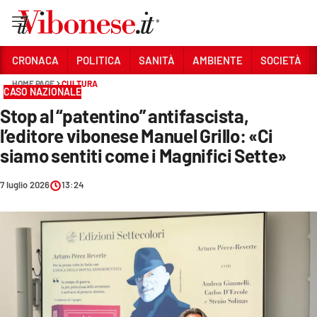
Vai
CRONACA
POLITICA
SANITÀ
AMBIENTE
SOCIETÀ
HOME PAGE
CULTURA
Sezioni
CASO NAZIONALE
Stop al “patentino” antifascista,
CRONACA
l’editore vibonese Manuel Grillo: «Ci
POLITICA
siamo sentiti come i Magnifici Sette»
SANITÀ
7 luglio 2026
13:24
AMBIENTE
SOCIETÀ
CULTURA
ECONOMIA E LAVORO