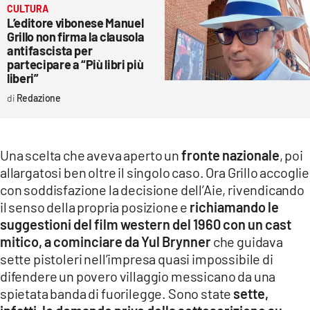
CULTURA
L’editore vibonese Manuel
Grillo non firma la clausola
antifascista per
partecipare a “Più libri più
liberi”
Redazione
Una scelta che aveva aperto un
fronte nazionale
, poi
allargatosi ben oltre il singolo caso. Ora Grillo accoglie
con soddisfazione la decisione dell’Aie, rivendicando
il senso della propria posizione e
richiamando le
suggestioni del film western del 1960 con un cast
mitico, a cominciare da Yul Brynner
che guidava
sette pistoleri nell’impresa quasi impossibile di
difendere un povero villaggio messicano da una
spietata banda di fuorilegge. Sono state
sette,