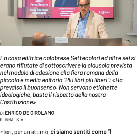
EVENTI
SPORT
Streaming
LAC TV
La casa editrice calabrese Settecolori ed altre sei si
LAC NETWORK
erano rifiutate di sottoscrivere la clausola prevista
nel modulo di adesione alla fiera romana della
LAC ONAIR
piccola e media editoria “Più libri più liberi”: «Ha
prevalso il buonsenso. Non servono etichette
LaC
ideologiche, basta il rispetto della nostra
Network
Costituzione»
LACPLAY.IT
ENRICO DE GIROLAMO
LACTV.IT
GIORNALISTA
«Ieri, per un attimo,
ci siamo sentiti come “I
LACONAIR.IT