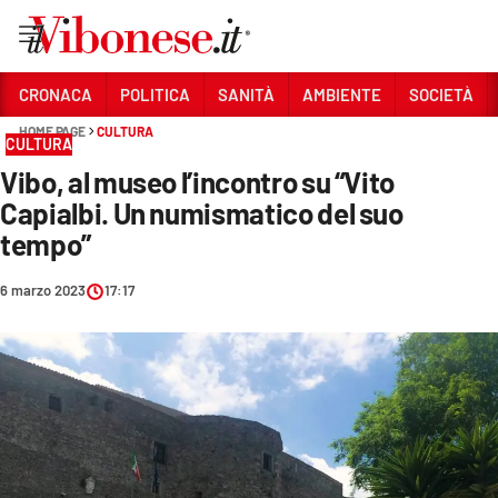
Vai
CRONACA
POLITICA
SANITÀ
AMBIENTE
SOCIETÀ
HOME PAGE
CULTURA
Sezioni
CULTURA
Vibo, al museo l’incontro su “Vito
CRONACA
Capialbi. Un numismatico del suo
POLITICA
tempo”
SANITÀ
6 marzo 2023
17:17
AMBIENTE
SOCIETÀ
CULTURA
ECONOMIA E LAVORO