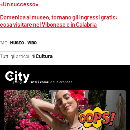
«Un successo»
Domenica al museo, tornano gli ingressi gratis:
cosa visitare nel Vibonese e in Calabria
TAG
MUSEO ·
VIBO
Cultura
Tutti gli articoli di