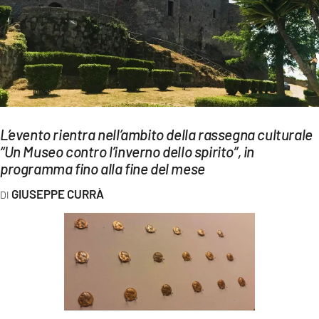
EVENTI
SPORT
Streaming
LAC TV
L’evento rientra nell’ambito della rassegna culturale
LAC NETWORK
“Un Museo contro l’inverno dello spirito”, in
programma fino alla fine del mese
LAC ONAIR
GIUSEPPE CURRÀ
LaC
Network
LACPLAY.IT
LACTV.IT
LACONAIR.IT