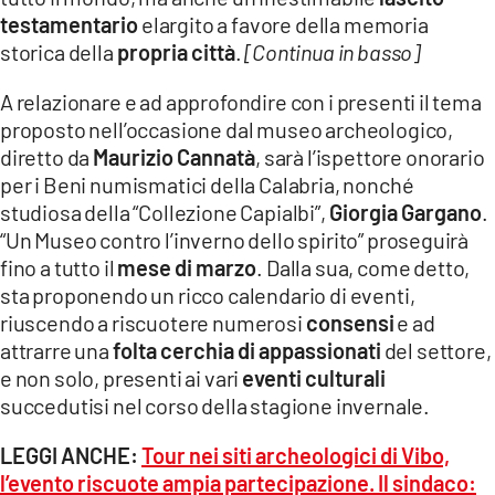
testamentario
elargito a favore della memoria
storica della
propria città
.
[Continua in basso]
A relazionare e ad approfondire con i presenti il tema
proposto nell’occasione dal museo archeologico,
diretto da
Maurizio Cannatà
, sarà l’ispettore onorario
per i Beni numismatici della Calabria, nonché
studiosa della “Collezione Capialbi”,
Giorgia Gargano
.
“Un Museo contro l’inverno dello spirito” proseguirà
fino a tutto il
mese di marzo
. Dalla sua, come detto,
sta proponendo un ricco calendario di eventi,
riuscendo a riscuotere numerosi
consensi
e ad
attrarre una
folta cerchia di appassionati
del settore,
e non solo, presenti ai vari
eventi culturali
succedutisi nel corso della stagione invernale.
LEGGI ANCHE:
Tour nei siti archeologici di Vibo,
l’evento riscuote ampia partecipazione. Il sindaco: