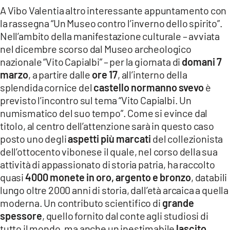
A Vibo Valentia altro interessante appuntamento con
LACITYMAG.IT
la rassegna “Un Museo contro l’inverno dello spirito”.
ILREGGINO.IT
Nell’ambito della manifestazione culturale – avviata
nel dicembre scorso dal Museo archeologico
COSENZACHANNEL.IT
nazionale “Vito Capialbi” – per la giornata di
domani 7
marzo
, a partire dalle
ore 17
, all’interno della
ILVIBONESE.IT
splendida cornice del
castello normanno svevo
è
previsto l’incontro sul tema “Vito Capialbi. Un
CATANZAROCHANNEL.IT
numismatico del suo tempo”. Come si evince dal
LACAPITALENEWS.IT
titolo, al centro dell’attenzione sarà in questo caso
posto uno degli
aspetti più marcati
del collezionista
dell’ottocento vibonese il quale, nel corso della sua
App
attività di appassionato di storia patria, ha raccolto
ANDROID
quasi
4000 monete in oro, argento e bronzo
, databili
lungo oltre 2000 anni di storia, dall’età arcaica a quella
APPLE
moderna. Un contributo scientifico di
grande
spessore
, quello fornito dal conte agli studiosi di
tutto il mondo, ma anche un inestimabile
lascito